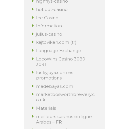
highflys-casino
hotloot-casino
Ice Casino
Information
julius-casino
kajtoviken.com (tr)
Language Exchange
LocoWins Casino 3080 –
3091
luckyjoya.com es
promotions
madebayak.com
marketbosworthbrewery.c
o.uk
Materials
meilleurs casinos en ligne
Arabes – FR