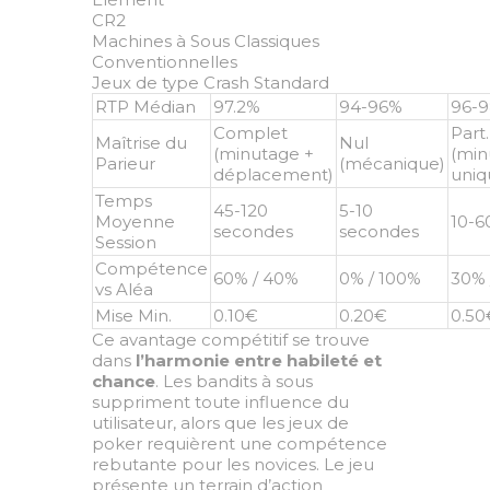
CR2
Machines à Sous Classiques
Conventionnelles
Jeux de type Crash Standard
RTP Médian
97.2%
94-96%
96-
Complet
Part.
Maîtrise du
Nul
(minutage +
(min
Parieur
(mécanique)
déplacement)
uni
Temps
45-120
5-10
Moyenne
10-6
secondes
secondes
Session
Compétence
60% / 40%
0% / 100%
30% 
vs Aléa
Mise Min.
0.10€
0.20€
0.50
Ce avantage compétitif se trouve
dans
l’harmonie entre habileté et
chance
. Les bandits à sous
suppriment toute influence du
utilisateur, alors que les jeux de
poker requièrent une compétence
rebutante pour les novices. Le jeu
présente un terrain d’action