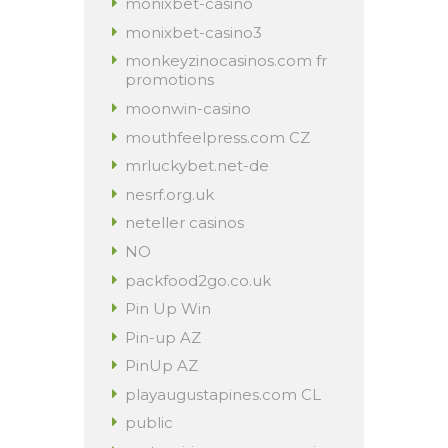
monixbet-casino
monixbet-casino3
monkeyzinocasinos.com fr
promotions
moonwin-casino
mouthfeelpress.com CZ
mrluckybet.net-de
nesrf.org.uk
neteller casinos
NO
packfood2go.co.uk
Pin Up Win
Pin-up AZ
PinUp AZ
playaugustapines.com CL
public