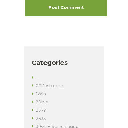
Categories
–
007bsb.com
1Win
20bet
2579
2633
3164-HiSpins Casino