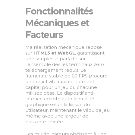
Fonctionnalités
Mécaniques et
Facteurs
Ma réalisation mécanique repose
sur
HTML5 et WebGL
, garantissant
une souplesse parfaite sur
l’ensemble des les terminaux zéro
téléchargement requis. Le
framerate stable de 60 FPS procure
une réactivité rapide, élément
capital pour un jeu où chacune
millisec pèse. Le dispositif anti-
latence adapte auto la qualité
graphique selon la liaison du
utilisateur, maintenant le vécu de jeu
même avec une largeur de
passante limitée.
Les multiplicateurs obéissent à une