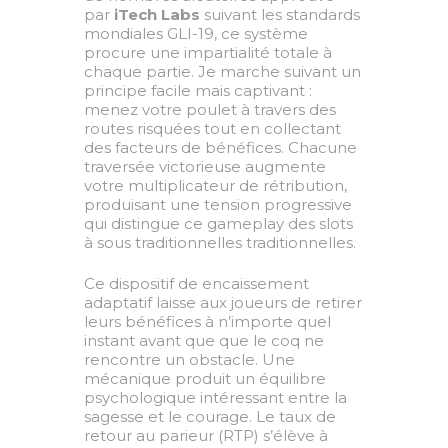
par
iTech Labs
suivant les standards
mondiales GLI-19, ce système
procure une impartialité totale à
chaque partie. Je marche suivant un
principe facile mais captivant :
menez votre poulet à travers des
routes risquées tout en collectant
des facteurs de bénéfices. Chacune
traversée victorieuse augmente
votre multiplicateur de rétribution,
produisant une tension progressive
qui distingue ce gameplay des slots
à sous traditionnelles traditionnelles.
Ce dispositif de encaissement
adaptatif laisse aux joueurs de retirer
leurs bénéfices à n’importe quel
instant avant que que le coq ne
rencontre un obstacle. Une
mécanique produit un équilibre
psychologique intéressant entre la
sagesse et le courage. Le taux de
retour au parieur (RTP) s’élève à