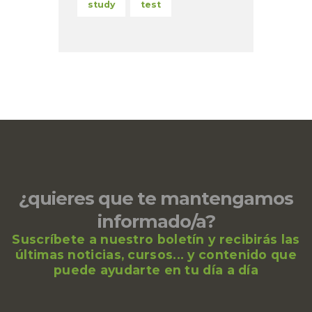
study
test
¿quieres que te mantengamos
informado/a?
Suscríbete a nuestro boletín y recibirás las
últimas noticias, cursos... y contenido que
puede ayudarte en tu día a día