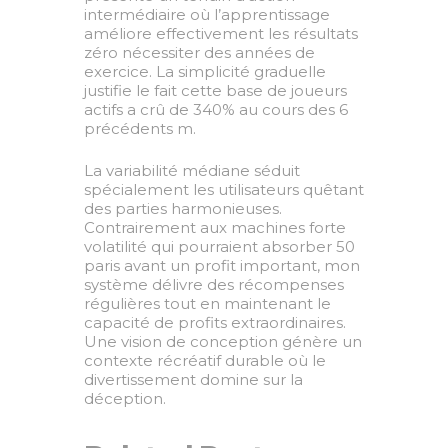
intermédiaire où l’apprentissage
améliore effectivement les résultats
zéro nécessiter des années de
exercice. La simplicité graduelle
justifie le fait cette base de joueurs
actifs a crû de 340% au cours des 6
précédents m.
La variabilité médiane séduit
spécialement les utilisateurs quêtant
des parties harmonieuses.
Contrairement aux machines forte
volatilité qui pourraient absorber 50
paris avant un profit important, mon
système délivre des récompenses
régulières tout en maintenant le
capacité de profits extraordinaires.
Une vision de conception génère un
contexte récréatif durable où le
divertissement domine sur la
déception.