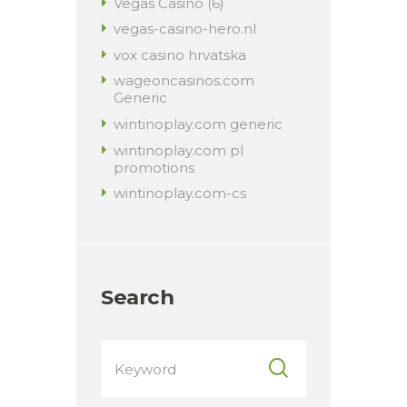
Vegas Casino (6)
vegas-casino-hero.nl
vox casino hrvatska
wageoncasinos.com
Generic
wintinoplay.com generic
wintinoplay.com pl
promotions
wintinoplay.com-cs
Search