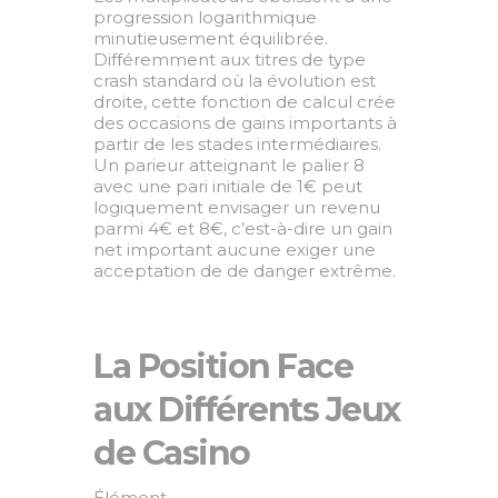
progression logarithmique
minutieusement équilibrée.
Différemment aux titres de type
crash standard où la évolution est
droite, cette fonction de calcul crée
des occasions de gains importants à
partir de les stades intermédiaires.
Un parieur atteignant le palier 8
avec une pari initiale de 1€ peut
logiquement envisager un revenu
parmi 4€ et 8€, c’est-à-dire un gain
net important aucune exiger une
acceptation de de danger extrême.
La Position Face
aux Différents Jeux
de Casino
Élément