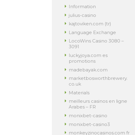
Information
julius-casino
kajtoviken.com (tr)
Language Exchange
LocoWins Casino 3080 –
3091
luckyjoya.com es
promotions
madebayak.com
marketbosworthbrewery.
co.uk
Materials
meilleurs casinos en ligne
Arabes – FR
monixbet-casino
monixbet-casino3
monkeyzinocasinos.com fr