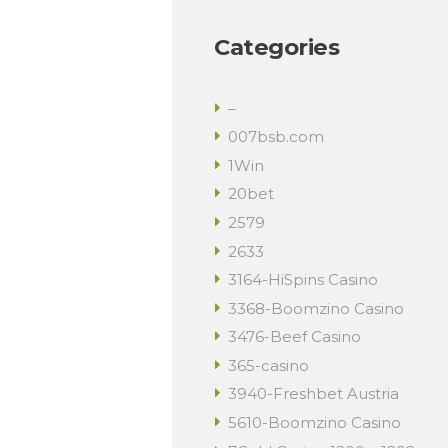
Categories
–
007bsb.com
1Win
20bet
2579
2633
3164-HiSpins Casino
3368-Boomzino Casino
3476-Beef Casino
365-casino
3940-Freshbet Austria
5610-Boomzino Casino