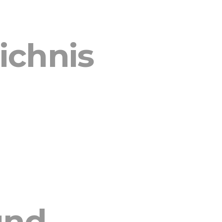
ichnis
und