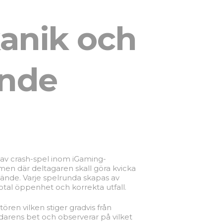
anik och
nde
av crash-spel inom iGaming-
men där deltagaren skall göra kvicka
 ände. Varje spelrunda skapas av
otal öppenhet och korrekta utfall.
ören vilken stiger gradvis från
arens bet och observerar på vilket