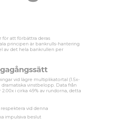
för att förbättra deras
ala principen är bankrulls-hantering
el av det hela bankrullen per
vägagångssätt
gar vid lägre multiplikatortal (1.5x-
e dramatiska vinstbelopp. Data från
 2.00x i cirka 49% av rundorna, detta
h respektera vid denna
a impulsiva beslut