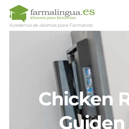
Academia de idiomas para Farmacias
Chicken R
Guiden 