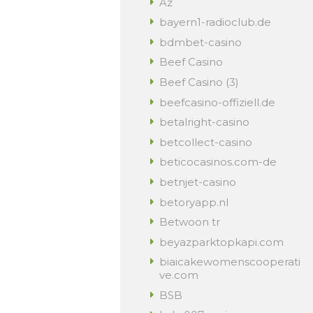
Az
bayern1-radioclub.de
bdmbet-casino
Beef Casino
Beef Casino (3)
beefcasino-offiziell.de
betalright-casino
betcollect-casino
beticocasinos.com-de
betnjet-casino
betoryapp.nl
Betwoon tr
beyazparktopkapi.com
biaicakewomenscooperati
ve.com
BSB