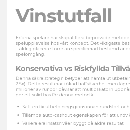
Vinstutfall
Erfarna spelare har skapat flera beprövade metoder 
spelupplevelse hos vårt koncept. Det viktigaste bas
– aldrig placera större än specificerad bestämd and
spelomgång.
Konservativa vs Riskfyllda Till
Denna säkra strategin betyder att hämta ut utbetalnin
2.5x). Detta resulterar i ökad träffsäkerhet men lägr
millioner av rundor påvisar att multiplikatorn uppnår
ger ett solid bas för denna metodik.
Sätt en fix utbetalningsgräns innan rundstart oc
Tillämpa auto-cashout egenskapen för att undvik
Variera era insatsnivåer byggt på äldre resultat