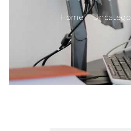
Home
Uncatego