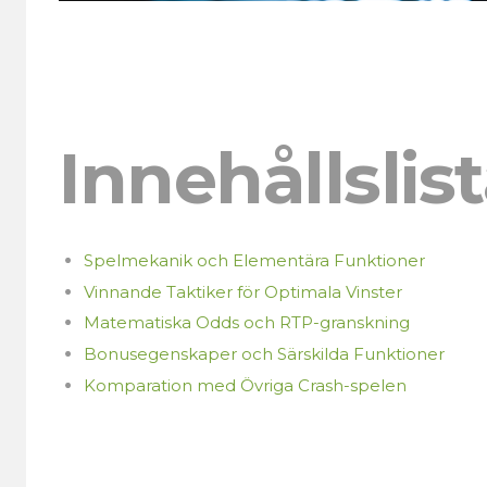
Innehållslis
Spelmekanik och Elementära Funktioner
Vinnande Taktiker för Optimala Vinster
Matematiska Odds och RTP-granskning
Bonusegenskaper och Särskilda Funktioner
Komparation med Övriga Crash-spelen