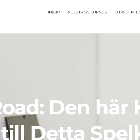
INICIO
NUESTROS CURSOS
CURSO INTEN
oad: Den här
till Detta Spe