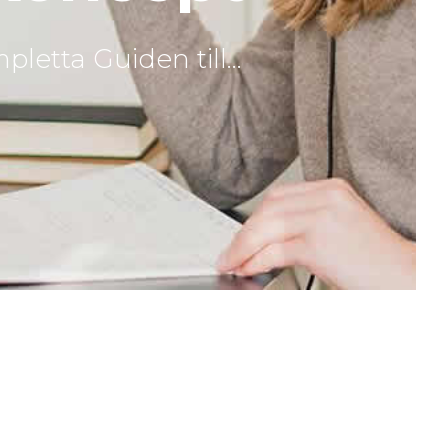
etta Guiden till...