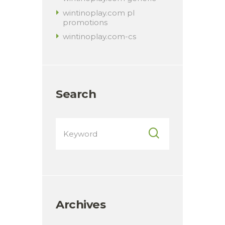
wintinoplay.com pl
promotions
wintinoplay.com-cs
Search
Archives