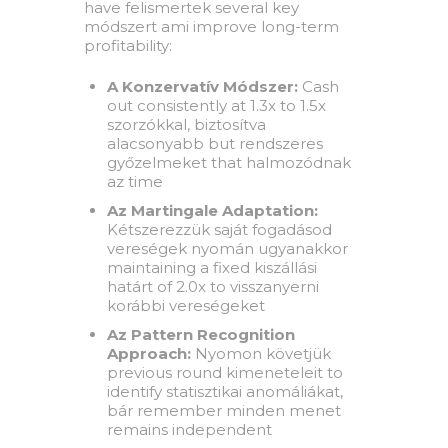
have felismertek several key
módszert ami improve long-term
profitability:
A Konzervatív Módszer:
Cash
out consistently at 1.3x to 1.5x
szorzókkal, biztosítva
alacsonyabb but rendszeres
győzelmeket that halmozódnak
az time
Az Martingale Adaptation:
Kétszerezzük saját fogadásod
vereségek nyomán ugyanakkor
maintaining a fixed kiszállási
határt of 2.0x to visszanyerni
korábbi vereségeket
Az Pattern Recognition
Approach:
Nyomon követjük
previous round kimeneteleit to
identify statisztikai anomáliákat,
bár remember minden menet
remains independent