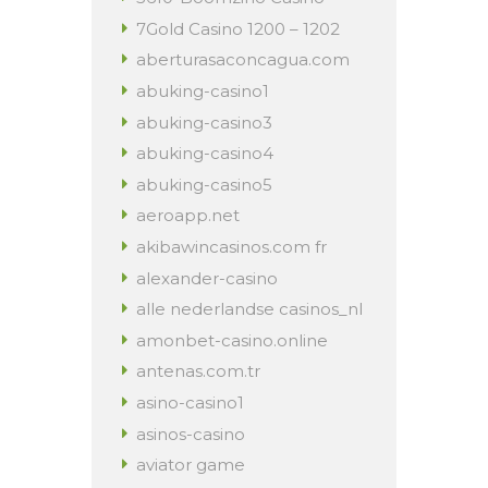
7Gold Casino 1200 – 1202
aberturasaconcagua.com
abuking-casino1
abuking-casino3
abuking-casino4
abuking-casino5
aeroapp.net
akibawincasinos.com fr
alexander-casino
alle nederlandse casinos_nl
amonbet-casino.online
antenas.com.tr
asino-casino1
asinos-casino
aviator game