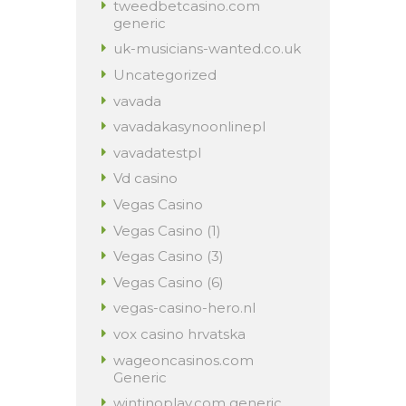
tweedbetcasino.com
generic
uk-musicians-wanted.co.uk
Uncategorized
vavada
vavadakasynoonlinepl
vavadatestpl
Vd casino
Vegas Casino
Vegas Casino (1)
Vegas Casino (3)
Vegas Casino (6)
vegas-casino-hero.nl
vox casino hrvatska
wageoncasinos.com
Generic
wintinoplay.com generic