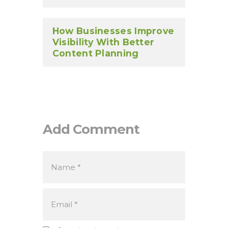
How Businesses Improve
Visibility With Better
Content Planning
Add Comment