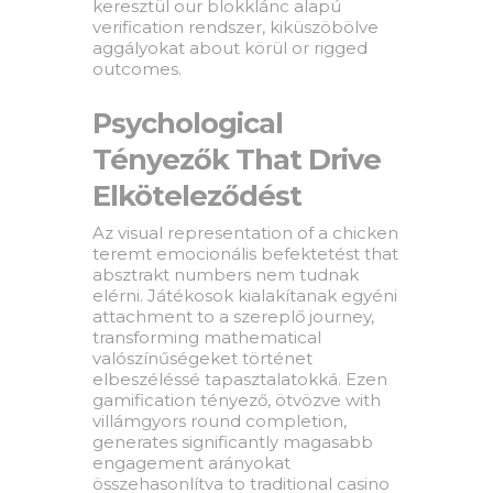
keresztül our blokklánc alapú
verification rendszer, kiküszöbölve
aggályokat about körül or rigged
outcomes.
Psychological
Tényezők That Drive
Elköteleződést
Az visual representation of a chicken
teremt emocionális befektetést that
absztrakt numbers nem tudnak
elérni. Játékosok kialakítanak egyéni
attachment to a szereplő journey,
transforming mathematical
valószínűségeket történet
elbeszéléssé tapasztalatokká. Ezen
gamification tényező, ötvözve with
villámgyors round completion,
generates significantly magasabb
engagement arányokat
összehasonlítva to traditional casino