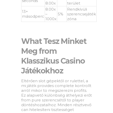
seconds
8.00x
terület
8.00x
Rendkívüli
13+
–
5%
szerencsejáték
másodperc
1000x
zóna
What Tesz Minket
Meg from
Klasszikus Casino
Játékokhoz
Eltérően slot gépektől or rulettel, a
mi játék provides complete kontrollt
arról mikor to megszerezni profits.
Ez alapvető különbség áthelyezi erőt
from pure szerencsétől to player
döntéshozatalhoz. Minden résztvevő
can hitelesíteni tisztességet