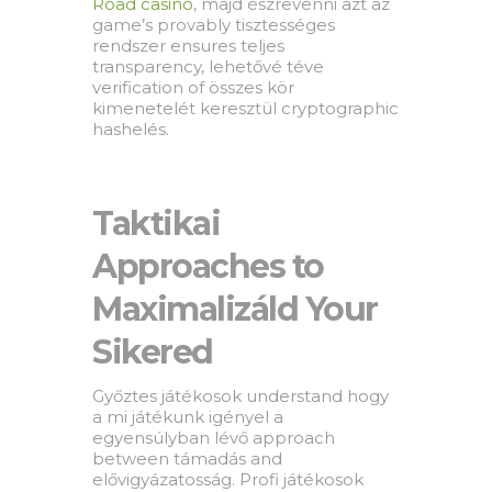
Road casino
, majd észrevenni azt az
game’s provably tisztességes
rendszer ensures teljes
transparency, lehetővé téve
verification of összes kör
kimenetelét keresztül cryptographic
hashelés.
Taktikai
Approaches to
Maximalizáld Your
Sikered
Győztes játékosok understand hogy
a mi játékunk igényel a
egyensúlyban lévő approach
between támadás and
elővigyázatosság. Profi játékosok