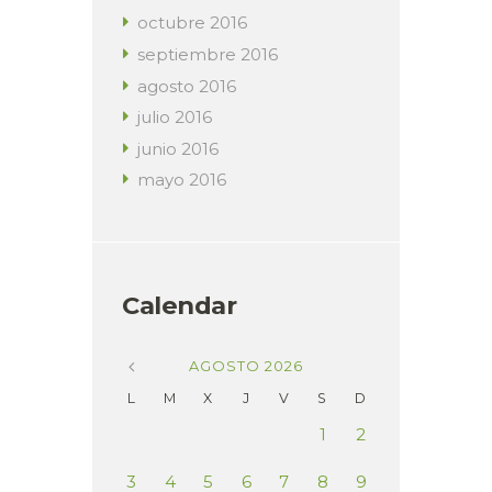
octubre
2016
septiembre
2016
agosto
2016
julio
2016
junio
2016
mayo
2016
Calendar
AGOSTO
2026
L
M
X
J
V
S
D
1
2
3
4
5
6
7
8
9