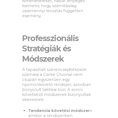
kimeneteleket, habár lényeges
kiemelni, hogy számításilag
valamennyi leosztás független
esemény.
Professzionális
Stratégiák és
Módszerek
A tapasztalt szerencsejátékosok
számára a Csirke Útvonal nem
csupán egyszerűen egy
nyomonkövető rendszer, azonban
bonyolult taktikai tool. A soron
következő módszerek bizonyultak
sikeresnek:
Tendencia követési módszer::
amikor a rendszerben