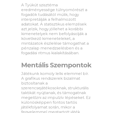
A Tyúkút szisztéma
eredményessége túlnyomórészt a
fogadók tudásától múlik, hogy
interpretálják a felhalmozott
adatokat. A statisztikus elemzések
azt jelzik, hogy jóllehet a korábbi
kimenetelyek nem befolyásolják a
következő kimeneteleket, a
mintázatok észlelése támogathat a
pénzalap menedzselésben és a
fogadási ritmus kialakításában.
Mentális Szempontok
Játékunk komoly lelki elemmel bír.
A grafikus rendszerek bizalmat
biztosítanak a
szerencsejátékosoknak, strukturális
taktikát nyújtanak, és támogatnak
megelőzni az impulzív lépéseket. Ez
különösképpen fontos tartós
játékfolyamat során, mikor a
fegyelemmel megtartott játék