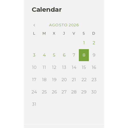
Calendar
AGOSTO
2026
L
M
X
J
V
S
D
1
2
3
4
5
6
7
8
9
10
11
12
13
14
15
16
17
18
19
20
21
22
23
24
25
26
27
28
29
30
31