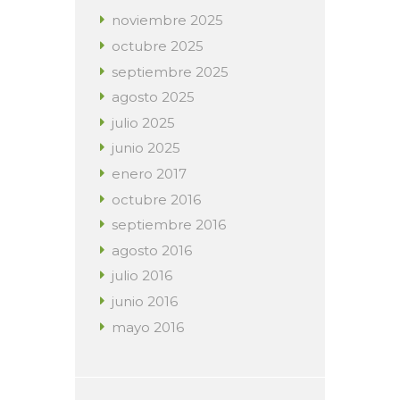
noviembre
2025
octubre
2025
septiembre
2025
agosto
2025
julio
2025
junio
2025
enero
2017
octubre
2016
septiembre
2016
agosto
2016
julio
2016
junio
2016
mayo
2016