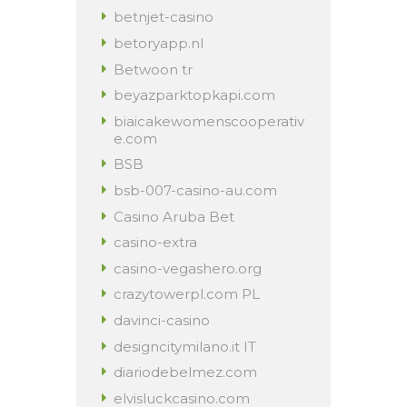
betnjet-casino
betoryapp.nl
Betwoon tr
beyazparktopkapi.com
biaicakewomenscooperativ
e.com
BSB
bsb-007-casino-au.com
Casino Aruba Bet
casino-extra
casino-vegashero.org
crazytowerpl.com PL
davinci-casino
designcitymilano.it IT
diariodebelmez.com
elvisluckcasino.com