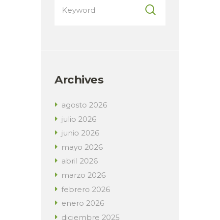
Archives
agosto
2026
julio
2026
junio
2026
mayo
2026
abril
2026
marzo
2026
febrero
2026
enero
2026
diciembre
2025