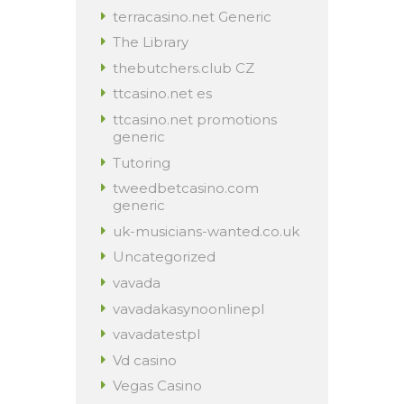
terracasino.net Generic
The Library
thebutchers.club CZ
ttcasino.net es
ttcasino.net promotions
generic
Tutoring
tweedbetcasino.com
generic
uk-musicians-wanted.co.uk
Uncategorized
vavada
vavadakasynoonlinepl
vavadatestpl
Vd casino
Vegas Casino