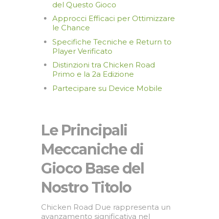
del Questo Gioco
Approcci Efficaci per Ottimizzare
le Chance
Specifiche Tecniche e Return to
Player Verificato
Distinzioni tra Chicken Road
Primo e la 2a Edizione
Partecipare su Device Mobile
Le Principali
Meccaniche di
Gioco Base del
Nostro Titolo
Chicken Road Due rappresenta un
avanzamento significativa nel