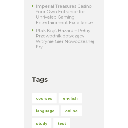
Imperial Treasures Casino:
Your Own Entrance for
Unrivaled Gaming
Entertainment Excellence
Ptak Kręć Hazard – Pełny
Przewodnik dotyczący
Witrynie Gier Nowoczesnej
Ery
Tags
courses
english
language
online
study
test