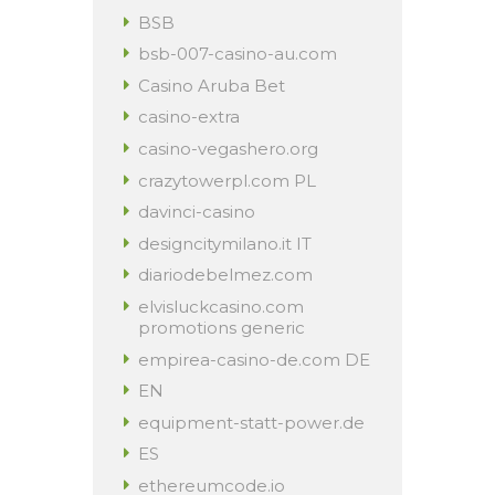
BSB
bsb-007-casino-au.com
Casino Aruba Bet
casino-extra
casino-vegashero.org
crazytowerpl.com PL
davinci-casino
designcitymilano.it IT
diariodebelmez.com
elvisluckcasino.com
promotions generic
empirea-casino-de.com DE
EN
equipment-statt-power.de
ES
ethereumcode.io