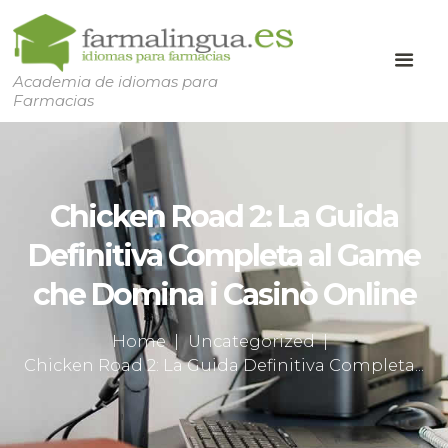
Academia de idiomas para
Farmacias
Chicken Road 2: La Guida
Definitiva Completa al Game
che Domina i Casinò Online
Home
Uncategorized
Chicken Road 2: La Guida Definitiva Completa...