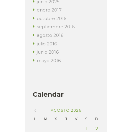
junio
2025
enero
2017
octubre
2016
septiembre
2016
agosto
2016
julio
2016
junio
2016
mayo
2016
Calendar
AGOSTO
2026
L
M
X
J
V
S
D
1
2