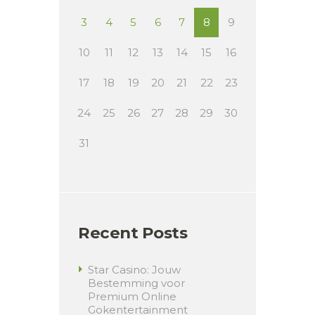
3
4
5
6
7
8
9
10
11
12
13
14
15
16
17
18
19
20
21
22
23
24
25
26
27
28
29
30
31
Recent Posts
Star Casino: Jouw
Bestemming voor
Premium Online
Gokentertainment