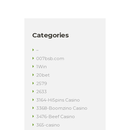
Categories
–
007bsb.com
1Win
20bet
2579
2633
3164-HiSpins Casino
3368-Boomzino Casino
3476-Beef Casino
365-casino