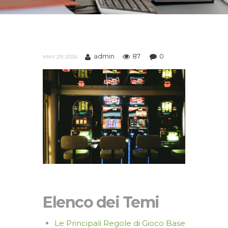
admin
87
0
MAY 29, 2026
Elenco dei Temi
Le Principali Regole di Gioco Base