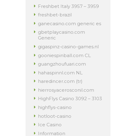
Freshbet Italy 3957 – 3959
freshbet-brazil
ganecasino.com generic es
gbetplaycasino.com
Generic
gigaspinz-casino-games.nl
gooniespinball.com CL
guangzhoufuari.com
hahaspinnl.com NL
haredincer.com (tr)
hierrosyacerosconil.com
HighFlys Casino 3092 – 3103
highflys-casino
hotloot-casino
Ice Casino
Information