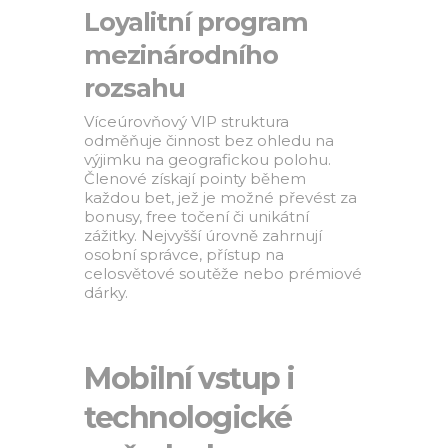
Loyalitní program
mezinárodního
rozsahu
Víceúrovňový VIP struktura
odměňuje činnost bez ohledu na
výjimku na geografickou polohu.
Členové získají pointy během
každou bet, jež je možné převést za
bonusy, free točení či unikátní
zážitky. Nejvyšší úrovně zahrnují
osobní správce, přístup na
celosvětové soutěže nebo prémiové
dárky.
Mobilní vstup i
technologické