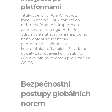
platformami
Tituly operují v PC s Windows,
macOS anebo Linux, tabletech
nebo telefonech kompletních
dimenzí. Technologie HTML5
odstraňuje nutnost nahrání pluginů
nebo garantuje identický
gamblerský zkušenost v
kompletních přístrojích. Pravidelné
updaty zachovávají kompatibilitu
vůči aktuálními releases prohlížečů a
OS OS.
Bezpečnostní
postupy globálních
norem