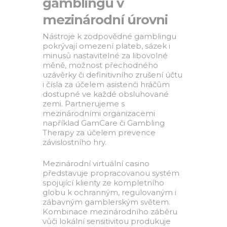
gamblingu v
mezinárodní úrovni
Nástroje k zodpovědné gamblingu
pokrývají omezení plateb, sázek i
minusů nastavitelné za libovolné
měně, možnost přechodného
uzávěrky či definitivního zrušení účtu
i čísla za účelem asistenći hráčům
dostupné ve každé obsluhované
zemi. Partnerujeme s
mezinárodními organizacemi
například GamCare či Gambling
Therapy za účelem prevence
závislostního hry.
Mezinárodní virtuální casino
představuje propracovanou systém
spojující klienty ze kompletního
globu k ochranným, regulovaným i
zábavným gamblerským světem.
Kombinace mezinárodního záběru
vůči lokální sensitivitou produkuje