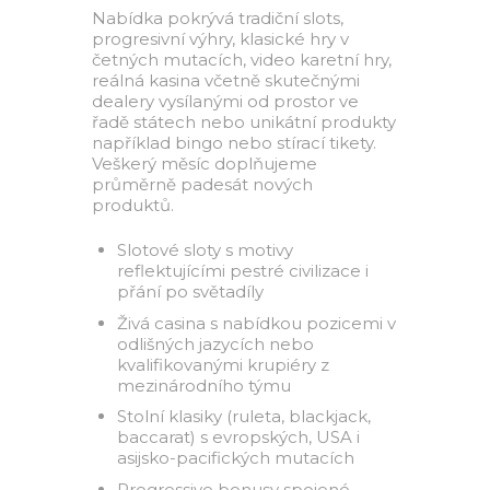
Nabídka pokrývá tradiční slots,
progresivní výhry, klasické hry v
četných mutacích, video karetní hry,
reálná kasina včetně skutečnými
dealery vysílanými od prostor ve
řadě státech nebo unikátní produkty
například bingo nebo stírací tikety.
Veškerý měsíc doplňujeme
průměrně padesát nových
produktů.
Slotové sloty s motivy
reflektujícími pestré civilizace i
přání po světadíly
Živá casina s nabídkou pozicemi v
odlišných jazycích nebo
kvalifikovanými krupiéry z
mezinárodního týmu
Stolní klasiky (ruleta, blackjack,
baccarat) s evropských, USA i
asijsko-pacifických mutacích
Progressive bonusy spojené