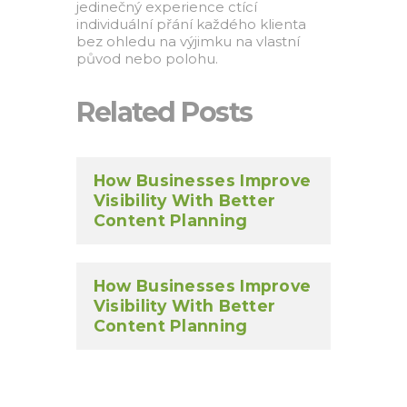
jedinečný experience ctící
individuální přání každého klienta
bez ohledu na výjimku na vlastní
původ nebo polohu.
Related Posts
How Businesses Improve
Visibility With Better
Content Planning
How Businesses Improve
Visibility With Better
Content Planning