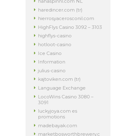
hahaspinnl.com NL
haredincer.com (tr)
hierrosyacerosconil.com
HighFlys Casino 3092 – 3103
highflys-casino
hotloot-casino
Ice Casino
Information
julius-casino
kajtoviken.com (tr)
Language Exchange
LocoWins Casino 3080 –
3091
luckyjoya.com es
promotions
madebayak.com
marketbosworthbrewery.c