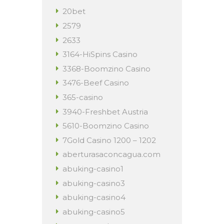
20bet
2579
2633
3164-HiSpins Casino
3368-Boomzino Casino
3476-Beef Casino
365-casino
3940-Freshbet Austria
5610-Boomzino Casino
7Gold Casino 1200 – 1202
aberturasaconcagua.com
abuking-casino1
abuking-casino3
abuking-casino4
abuking-casino5