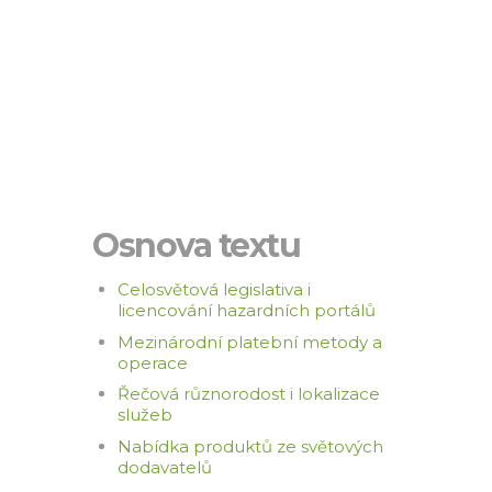
Osnova textu
Celosvětová legislativa i
licencování hazardních portálů
Mezinárodní platební metody a
operace
Řečová různorodost i lokalizace
služeb
Nabídka produktů ze světových
dodavatelů