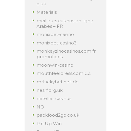
o.uk
Materials
meilleurs casinos en ligne
Arabes – FR
monixbet-casino
monixbet-casino3
monkeyzinocasinos.com fr
promotions
moonwin-casino
mouthfeelpress.com CZ
mrluckybet.net-de
nesrf.org.uk
neteller casinos
NO
packfood2go.co.uk
Pin Up Win