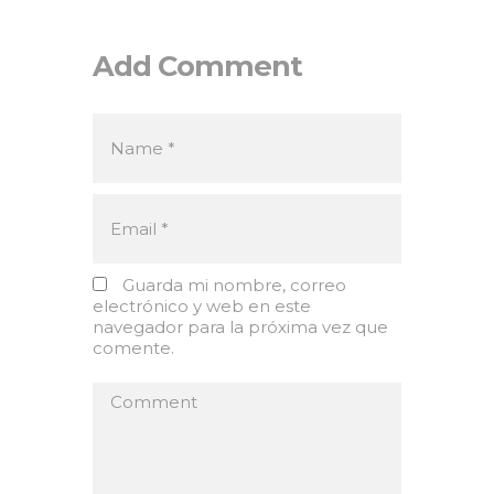
Add Comment
Guarda mi nombre, correo
electrónico y web en este
navegador para la próxima vez que
comente.