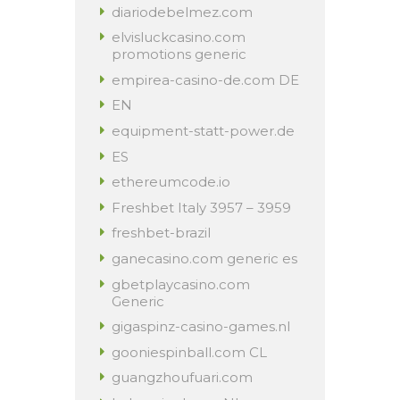
diariodebelmez.com
elvisluckcasino.com
promotions generic
empirea-casino-de.com DE
EN
equipment-statt-power.de
ES
ethereumcode.io
Freshbet Italy 3957 – 3959
freshbet-brazil
ganecasino.com generic es
gbetplaycasino.com
Generic
gigaspinz-casino-games.nl
gooniespinball.com CL
guangzhoufuari.com