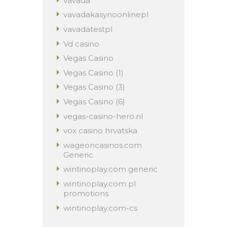
vavada
vavadakasynoonlinepl
vavadatestpl
Vd casino
Vegas Casino
Vegas Casino (1)
Vegas Casino (3)
Vegas Casino (6)
vegas-casino-hero.nl
vox casino hrvatska
wageoncasinos.com
Generic
wintinoplay.com generic
wintinoplay.com pl
promotions
wintinoplay.com-cs