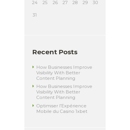
24
25
26
27
28
29
30
31
Recent Posts
How Businesses Improve
Visibility With Better
Content Planning
How Businesses Improve
Visibility With Better
Content Planning
Optimiser l’Expérience
Mobile du Casino 1xbet