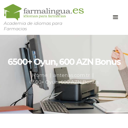
Academia de idiomas para
Farmacias
6500+ Oyun, 600 AZN Bonus
Home
antenas.com.tr
6500+ Oyun, 600 AZN Bonus