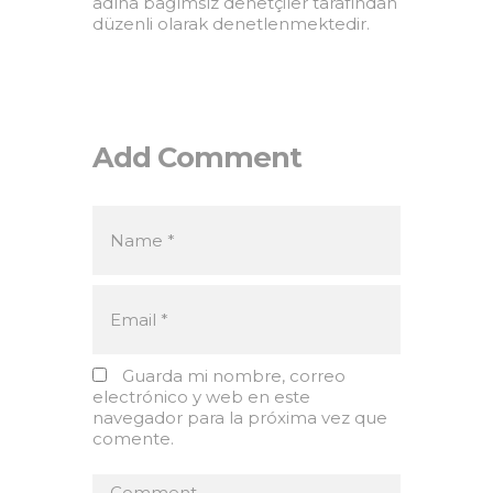
adına bağımsız denetçiler tarafından
düzenli olarak denetlenmektedir.
Add Comment
Guarda mi nombre, correo
electrónico y web en este
navegador para la próxima vez que
comente.