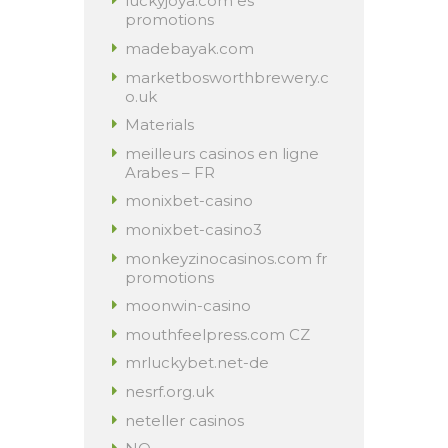
luckyjoya.com es
promotions
madebayak.com
marketbosworthbrewery.c
o.uk
Materials
meilleurs casinos en ligne
Arabes – FR
monixbet-casino
monixbet-casino3
monkeyzinocasinos.com fr
promotions
moonwin-casino
mouthfeelpress.com CZ
mrluckybet.net-de
nesrf.org.uk
neteller casinos