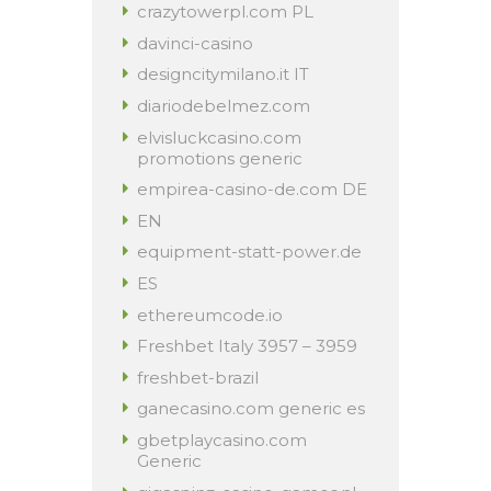
crazytowerpl.com PL
davinci-casino
designcitymilano.it IT
diariodebelmez.com
elvisluckcasino.com
promotions generic
empirea-casino-de.com DE
EN
equipment-statt-power.de
ES
ethereumcode.io
Freshbet Italy 3957 – 3959
freshbet-brazil
ganecasino.com generic es
gbetplaycasino.com
Generic