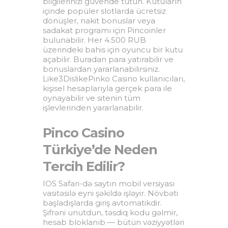
bilgilerinizi güvende tutun. Kutuların
içinde popüler slotlarda ücretsiz
dönüşler, nakit bonuslar veya
sadakat programı için Pincoinler
bulunabilir. Her 4.500 RUB
üzerindeki bahis için oyuncu bir kutu
açabilir. Buradan para yatırabilir ve
bonuslardan yararlanabilirsiniz.
Like3DislikePinko Casino kullanıcıları,
kişisel hesaplarıyla gerçek para ile
oynayabilir ve sitenin tüm
işlevlerinden yararlanabilir.
Pinco Casino
Türkiye’de Neden
Tercih Edilir?
IOS Safari-də saytın mobil versiyası
vasitəsilə eyni şəkildə işləyir. Növbəti
başladışlarda giriş avtomatikdir.
Şifrəni unutdun, təsdiq kodu gəlmir,
hesab bloklanıb — bütün vəziyyətləri