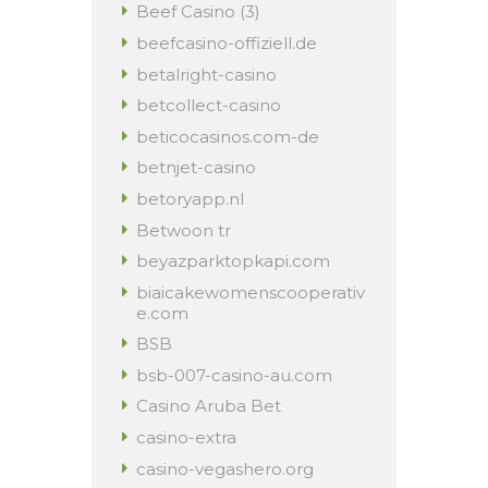
Beef Casino (3)
beefcasino-offiziell.de
betalright-casino
betcollect-casino
beticocasinos.com-de
betnjet-casino
betoryapp.nl
Betwoon tr
beyazparktopkapi.com
biaicakewomenscooperativ
e.com
BSB
bsb-007-casino-au.com
Casino Aruba Bet
casino-extra
casino-vegashero.org