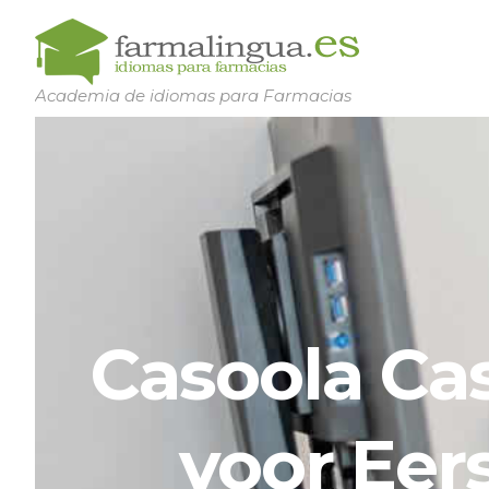
Academia de idiomas para Farmacias
Casoola Ca
voor Eer