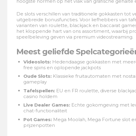
hoogste normen op het vlak van grafische gehalte 
De slots verschillen van traditionele gokkasten tot
uitgebreide bonusfuncties. Voor liefhebbers van tafe
varianten van roulette, blackjack en baccarat game
het kloppende hart van ons assortiment, waarbij pro
speelbeleving geven via premium videostreaming.
Meest geliefde Spelcategorieë
Videoslots:
Hedendaagse gokkasten met meerder
free spins en oplopende jackpots
Oude Slots:
Klassieke fruitautomaten met nosta
gameplay
Tafelspellen:
EU en FR roulette, diverse blackja
casino holdem
Live Dealer Games:
Echte gokomgeving met lev
chat-functionaliteit
Pot Games:
Mega Moolah, Mega Fortune slot en
prijzenpotten