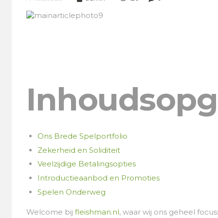
Inhoudsopg
Ons Brede Spelportfolio
Zekerheid en Soliditeit
Veelzijdige Betalingsopties
Introductieaanbod en Promoties
Spelen Onderweg
Welcome bij
fleishman.nl
, waar wij ons geheel foc