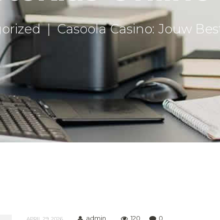
orized
Casoola Casino: Jouw Best
admin
120
0
APRIL 29, 2026