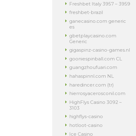
Freshbet Italy 3957 – 3959
freshbet-brazil
ganecasino.com generic
es
gbetplaycasino.com
Generic
gigaspinz-casino-games.nl
gooniespinball.com CL
guangzhoufuari.com
hahaspinnl.com NL
haredincer.com (tr)
hierrosyacerosconil.com
HighFlys Casino 3092 –
3103
highflys-casino
hotloot-casino
Ice Casino