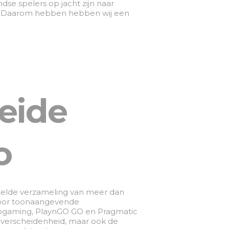
dse spelers op jacht zijn naar
se. Daarom hebben hebben wij een
eide
o
stelde verzameling van meer dan
door toonaangevende
crogaming, PlaynGO GO en Pragmatic
 verscheidenheid, maar ook de