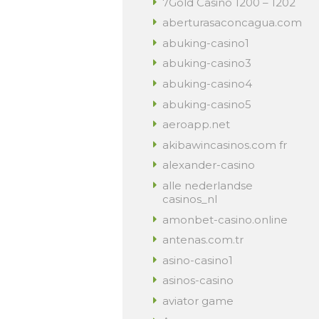
7Gold Casino 1200 – 1202
aberturasaconcagua.com
abuking-casino1
abuking-casino3
abuking-casino4
abuking-casino5
aeroapp.net
akibawincasinos.com fr
alexander-casino
alle nederlandse
casinos_nl
amonbet-casino.online
antenas.com.tr
asino-casino1
asinos-casino
aviator game