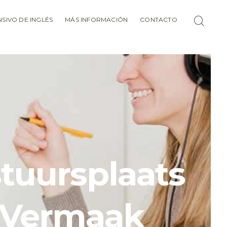
SIVO DE INGLÉS
MÁS INFORMACIÓN
CONTACTO
tuursplaats
e Vermaak