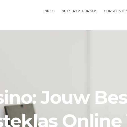
INICIO
NUESTROS CURSOS
CURSO INTEN
sino: Jouw Bes
steklas Onlin