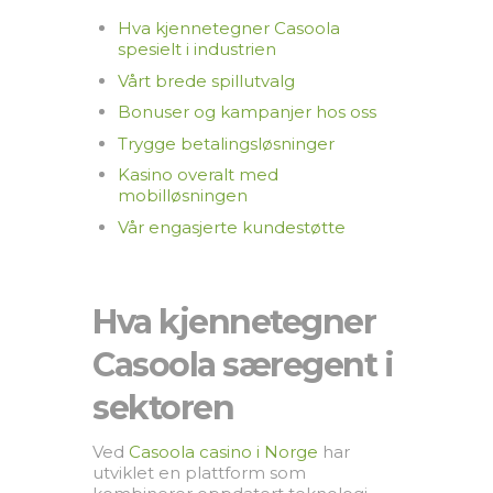
Hva kjennetegner Casoola
spesielt i industrien
Vårt brede spillutvalg
Bonuser og kampanjer hos oss
Trygge betalingsløsninger
Kasino overalt med
mobilløsningen
Vår engasjerte kundestøtte
Hva kjennetegner
Casoola særegent i
sektoren
Ved
Casoola casino i Norge
har
utviklet en plattform som