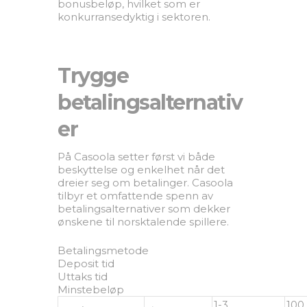
bonusbeløp, hvilket som er
konkurransedyktig i sektoren.
Trygge
betalingsalternativ
er
På Casoola setter først vi både
beskyttelse og enkelhet når det
dreier seg om betalinger. Casoola
tilbyr et omfattende spenn av
betalingsalternativer som dekker
ønskene til norsktalende spillere.
Betalingsmetode
Deposit tid
Uttaks tid
Minstebeløp
1-3
100