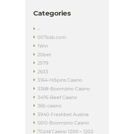
Categories
–
007bsb.com
1Win
20bet
2579
2633
3164-HiSpins Casino
3368-Boomzino Casino
3476-Beef Casino
365-casino
3940-Freshbet Austria
5610-Boomzino Casino
7Gold Casino 1200 – 1202