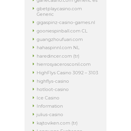
ganecasino.com generic es
gbetplaycasino.com
Generic
gigaspinz-casino-games.nl
gooniespinball.com CL
guangzhoufuari.com
hahaspinnl.com NL
haredincer.com (tr)
hierrosyacerosconil.com
HighFlys Casino 3092 – 3103
highflys-casino
hotloot-casino
Ice Casino
Information
julius-casino
kajtoviken.com (tr)