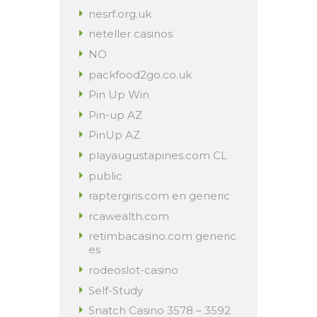
nesrf.org.uk
neteller casinos
NO
packfood2go.co.uk
Pin Up Win
Pin-up AZ
PinUp AZ
playaugustapines.com CL
public
raptergiris.com en generic
rcawealth.com
retimbacasino.com generic
es
rodeoslot-casino
Self-Study
Snatch Casino 3578 – 3592