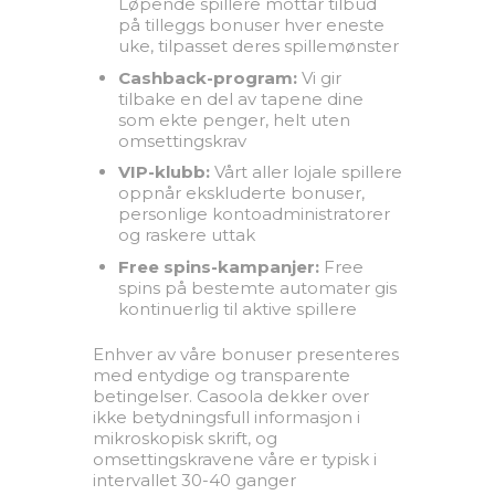
Løpende spillere mottar tilbud
på tilleggs bonuser hver eneste
uke, tilpasset deres spillemønster
Cashback-program:
Vi gir
tilbake en del av tapene dine
som ekte penger, helt uten
omsettingskrav
VIP-klubb:
Vårt aller lojale spillere
oppnår ekskluderte bonuser,
personlige kontoadministratorer
og raskere uttak
Free spins-kampanjer:
Free
spins på bestemte automater gis
kontinuerlig til aktive spillere
Enhver av våre bonuser presenteres
med entydige og transparente
betingelser. Casoola dekker over
ikke betydningsfull informasjon i
mikroskopisk skrift, og
omsettingskravene våre er typisk i
intervallet 30-40 ganger