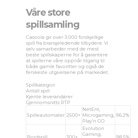
Våre store
spillsamling
Casoola gir over 3.000 forskjellige
spill fra bransjeledende tilbydere. Vi
selv samarbeider med de mest
beste spillskaperne for å garantere
at spillerne våre oppnår tilgang til
både gamle favoritter og også de
ferskeste utgivelsene på markedet.
Spillkategori
Antall spill
Kjente leverandører
Gjennomsnitts RTP
NetEnt,
Spilleautomater
2500+
Microgaming,
96.2%
Play’n GO
Evolution
Gaming,
Bordspill
300+
98.5%