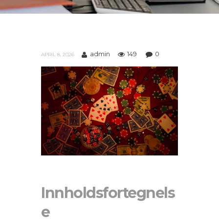
admin
149
0
APRIL 8, 2026
Innholdsfortegnels
e