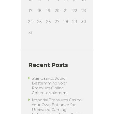
17
18
19
20
21
22
23
24
25
26
27
28
29
30
31
Recent Posts
Star Casino: Jouw
Bestemming voor
Premium Online
Gokentertainment
Imperial Treasures Casino:
Your Own Entrance for
Unrivaled Gaming