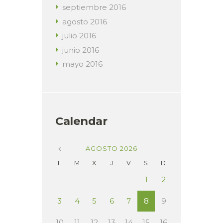
septiembre
2016
agosto
2016
julio
2016
junio
2016
mayo
2016
Calendar
AGOSTO
2026
L
M
X
J
V
S
D
1
2
3
4
5
6
7
8
9
10
11
12
13
14
15
16