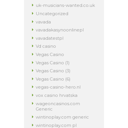
uk-musicians-wanted.co.uk
Uncategorized
vavada
vavadakasynoonlinepl
vavadatestpl
Vd casino
Vegas Casino
Vegas Casino (1)
Vegas Casino (3)
Vegas Casino (6)
vegas-casino-hero.nl
vox casino hrvatska
wageoncasinos.com
Generic
wintinoplay.com generic
wintinoplay.com pl