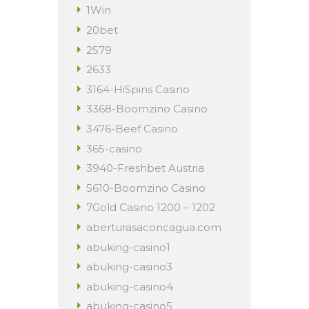
1Win
20bet
2579
2633
3164-HiSpins Casino
3368-Boomzino Casino
3476-Beef Casino
365-casino
3940-Freshbet Austria
5610-Boomzino Casino
7Gold Casino 1200 – 1202
aberturasaconcagua.com
abuking-casino1
abuking-casino3
abuking-casino4
abuking-casino5