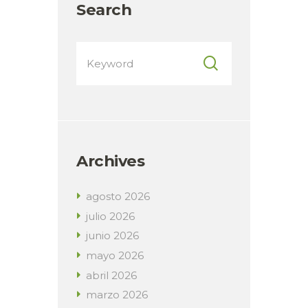
Search
Archives
agosto
2026
julio
2026
junio
2026
mayo
2026
abril
2026
marzo
2026