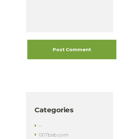
Categories
–
007bsb.com