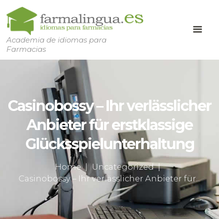
Academia de idiomas para
Farmacias
Casinobossy – Ihr verlässlicher
Anbieter für erstklassige
Glücksspielunterhaltung
Home
Uncategorized
Casinobossy – Ihr verlässlicher Anbieter für...