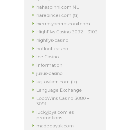
hahaspinnl.com NL
haredincer.com (tr)
hierrosyacerosconil.com
HighFlys Casino 3092 – 3103
highflys-casino
hotloot-casino
Ice Casino
Information
julius-casino
kajtoviken.com (tr)
Language Exchange
LocoWins Casino 3080 –
3091
luckyjoya.com es
promotions
madebayak.com