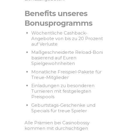
Benefits unseres
Bonusprogramms
Wöchentliche Cashback-
Angebote von bis zu 20 Prozent
auf Verluste
Maßgeschneiderte Reload-Boni
basierend auf Euren
Spielgewohnheiten
Monatliche Freispiel-Pakete für
Treue-Mitglieder
Einladungen zu besonderen
Turnieren mit festgelegten
Preispools
Geburtstags-Geschenke und
Specials für treue Spieler
Alle Prämien bei Casinobossy
kommen mit durchsichtigen