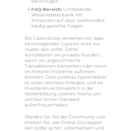
bevorzugen
FAQ-Bereich:
Umfassende
Wissensdatenbank mit
Antworten auf über zweihundert
häufig gestellte Fragen
Bei Casinobossy verstehen wir, dass
hervorragender Support nicht nur
reaktiv sein sollte. Daher
kontaktieren wir proaktiv Kunden,
wenn wir ungewöhnliche
Transaktionen bemerken oder wenn
technische Probleme auftreten
könnten. Dein positives Spielerlebnis
ist unser oberstes Anliegen, und wir
investieren kontinuierlich in die
Weiterbildung unseres Teams, um
solchen hohen Standard
aufrechtzuerhalten.
Werden Sie Teil der Community und
erleben Sie, wie Online-Glücksspiel
sein sollte: sicher, unterhaltsam und