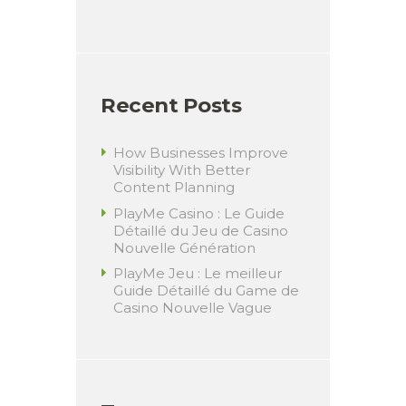
Recent Posts
How Businesses Improve
Visibility With Better
Content Planning
PlayMe Casino : Le Guide
Détaillé du Jeu de Casino
Nouvelle Génération
PlayMe Jeu : Le meilleur
Guide Détaillé du Game de
Casino Nouvelle Vague