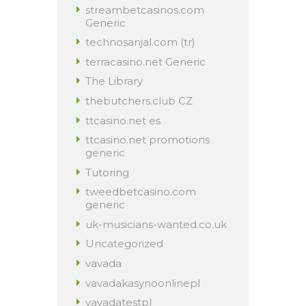
streambetcasinos.com
Generic
technosanjal.com (tr)
terracasino.net Generic
The Library
thebutchers.club CZ
ttcasino.net es
ttcasino.net promotions
generic
Tutoring
tweedbetcasino.com
generic
uk-musicians-wanted.co.uk
Uncategorized
vavada
vavadakasynoonlinepl
vavadatestpl