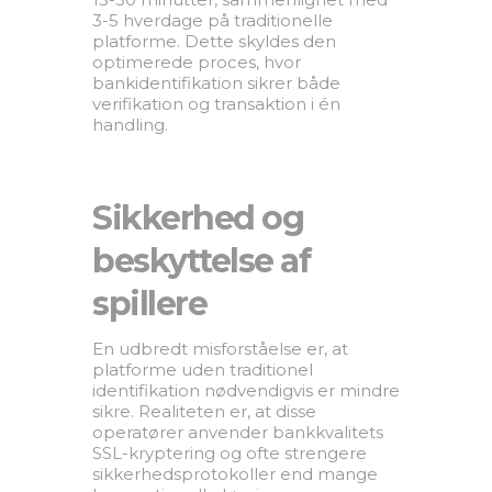
3-5 hverdage på traditionelle
platforme. Dette skyldes den
optimerede proces, hvor
bankidentifikation sikrer både
verifikation og transaktion i én
handling.
Sikkerhed og
beskyttelse af
spillere
En udbredt misforståelse er, at
platforme uden traditionel
identifikation nødvendigvis er mindre
sikre. Realiteten er, at disse
operatører anvender bankkvalitets
SSL-kryptering og ofte strengere
sikkerhedsprotokoller end mange