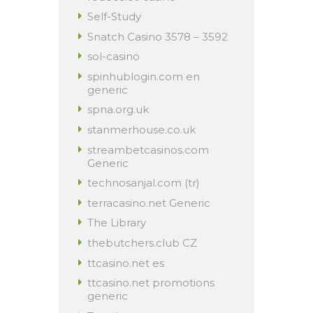
Self-Study
Snatch Casino 3578 – 3592
sol-casino
spinhublogin.com en
generic
spna.org.uk
stanmerhouse.co.uk
streambetcasinos.com
Generic
technosanjal.com (tr)
terracasino.net Generic
The Library
thebutchers.club CZ
ttcasino.net es
ttcasino.net promotions
generic