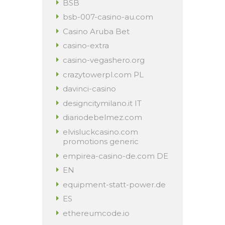
BSB
bsb-007-casino-au.com
Casino Aruba Bet
casino-extra
casino-vegashero.org
crazytowerpl.com PL
davinci-casino
designcitymilano.it IT
diariodebelmez.com
elvisluckcasino.com
promotions generic
empirea-casino-de.com DE
EN
equipment-statt-power.de
ES
ethereumcode.io