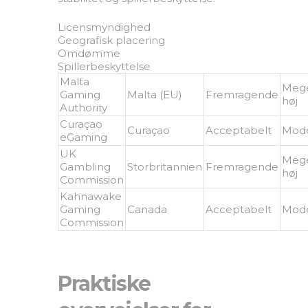
Licensmyndighed
Geografisk placering
Omdømme
Spillerbeskyttelse
Malta
Meg
Gaming
Malta (EU)
Fremragende
høj
Authority
Curaçao
Curaçao
Acceptabelt
Mode
eGaming
UK
Meg
Gambling
Storbritannien
Fremragende
høj
Commission
Kahnawake
Gaming
Canada
Acceptabelt
Mode
Commission
Praktiske