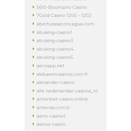
5610-Boomzino Casino
7Gold Casino 1200 – 1202
aberturasaconcagua.com
abuking-casino1
abuking-casino3
abuking-casino4
abuking-casino5
aeroapp.net
akibawincasinos.com fr
alexander-casino
alle nederlandse casinos_nl
amonbet-casino.online
antenas.com.tr
asino-casino1
asinos-casino