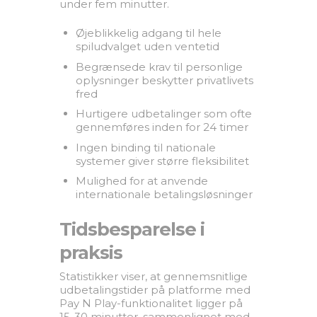
under fem minutter.
Øjeblikkelig adgang til hele
spiludvalget uden ventetid
Begrænsede krav til personlige
oplysninger beskytter privatlivets
fred
Hurtigere udbetalinger som ofte
gennemføres inden for 24 timer
Ingen binding til nationale
systemer giver større fleksibilitet
Mulighed for at anvende
internationale betalingsløsninger
Tidsbesparelse i
praksis
Statistikker viser, at gennemsnitlige
udbetalingstider på platforme med
Pay N Play-funktionalitet ligger på
15-30 minutter, sammenlignet med