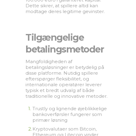
Dette sikrer, at spillere altid kan
modtage deres legitime gevinster.
Tilgængelige
betalingsmetoder
Mangfoldigheden af
betalingsløsninger er betydelig på
disse platforme. Nutidig spillere
efterspørger fleksibilitet, og
internationale operatører leverer
typisk et bredt udvalg af både
traditionelle og innovative metoder.
Trustly og lignende øjeblikkelige
bankoverførsler fungerer som
primær løsning
Kryptovalutaer som Bitcoin,
Ethereum og Litecoin vinder