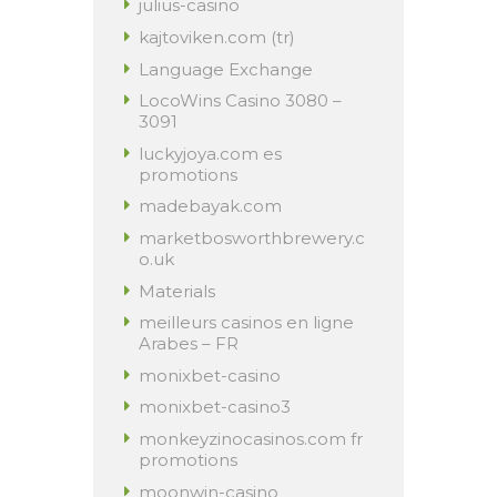
julius-casino
kajtoviken.com (tr)
Language Exchange
LocoWins Casino 3080 –
3091
luckyjoya.com es
promotions
madebayak.com
marketbosworthbrewery.c
o.uk
Materials
meilleurs casinos en ligne
Arabes – FR
monixbet-casino
monixbet-casino3
monkeyzinocasinos.com fr
promotions
moonwin-casino