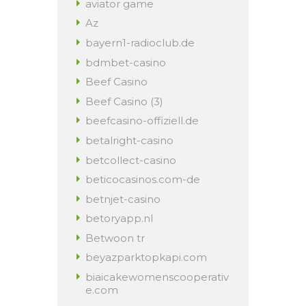
aviator game
Az
bayern1-radioclub.de
bdmbet-casino
Beef Casino
Beef Casino (3)
beefcasino-offiziell.de
betalright-casino
betcollect-casino
beticocasinos.com-de
betnjet-casino
betoryapp.nl
Betwoon tr
beyazparktopkapi.com
biaicakewomenscooperativ
e.com