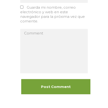
Guarda mi nombre, correo
electrónico y web en este
navegador para la próxima vez que
comente.