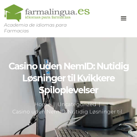
Academia de idiomas para
Farmacias
Casino uden NemID: Nutidig
Løsninger til Kvikkere
Spiloplevelser
Home
Uncategorized
Casino uden NemID: Nutidig Løsninger til...