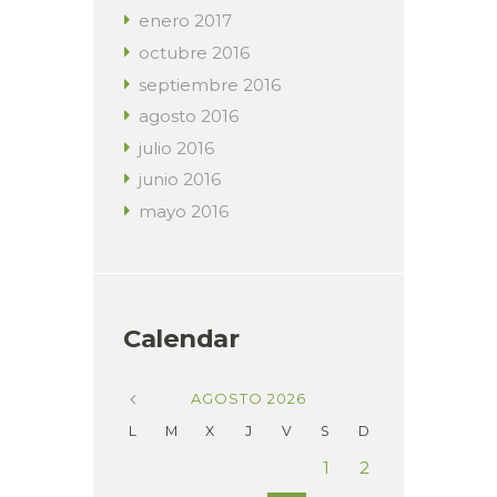
enero
2017
octubre
2016
septiembre
2016
agosto
2016
julio
2016
junio
2016
mayo
2016
Calendar
AGOSTO
2026
L
M
X
J
V
S
D
1
2