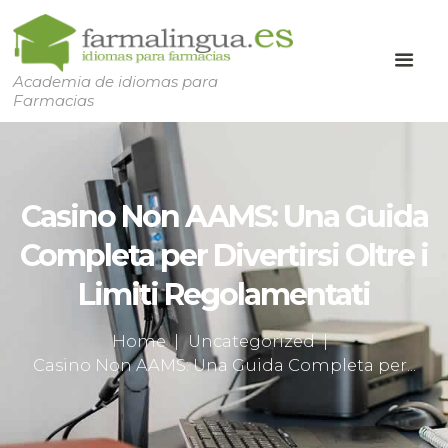
Academia de idiomas para
Farmacias
Casino Non AAMS: Una Guida
Completa per Divertirsi Oltre i
Limiti Regolamentati
Home
Uncategorized
Casino Non AAMS: Una Guida Completa per...