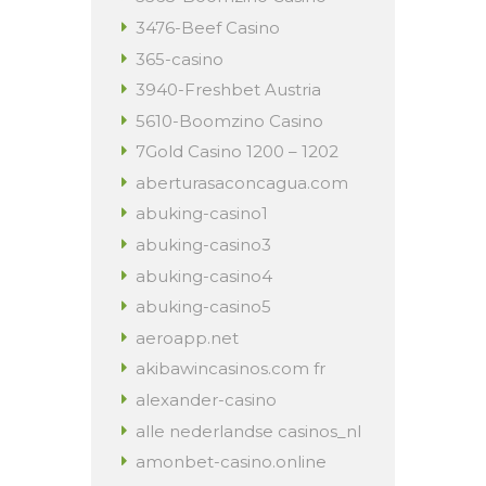
3476-Beef Casino
365-casino
3940-Freshbet Austria
5610-Boomzino Casino
7Gold Casino 1200 – 1202
aberturasaconcagua.com
abuking-casino1
abuking-casino3
abuking-casino4
abuking-casino5
aeroapp.net
akibawincasinos.com fr
alexander-casino
alle nederlandse casinos_nl
amonbet-casino.online