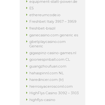
equipment-statt-power.de
ES
ethereumcode.io
Freshbet Italy 3957 – 3959
freshbet-brazil
ganecasino.com generic es
gbetplaycasino.com
Generic
gigaspinz-casino-games.nl
gooniespinball.com CL
guangzhoufuari.com
hahaspinnl.com NL
haredincer.com (tr)
hierrosyacerosconil.com
HighFlys Casino 3092 – 3103
highflys-casino