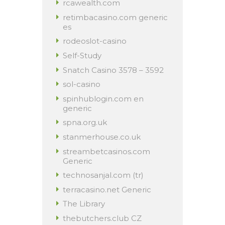
rcawealth.com
retimbacasino.com generic
es
rodeoslot-casino
Self-Study
Snatch Casino 3578 – 3592
sol-casino
spinhublogin.com en
generic
spna.org.uk
stanmerhouse.co.uk
streambetcasinos.com
Generic
technosanjal.com (tr)
terracasino.net Generic
The Library
thebutchers.club CZ