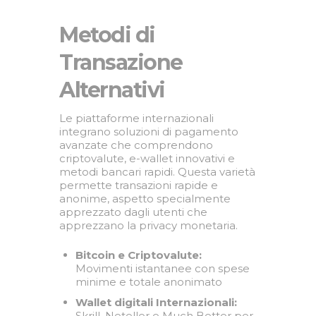
Metodi di
Transazione
Alternativi
Le piattaforme internazionali
integrano soluzioni di pagamento
avanzate che comprendono
criptovalute, e-wallet innovativi e
metodi bancari rapidi. Questa varietà
permette transazioni rapide e
anonime, aspetto specialmente
apprezzato dagli utenti che
apprezzano la privacy monetaria.
Bitcoin e Criptovalute:
Movimenti istantanee con spese
minime e totale anonimato
Wallet digitali Internazionali:
Skrill, Neteller e Much Better per