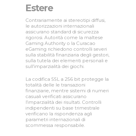
Estere
Contrariamente ai stereotipi diffusi,
le autorizzazioni internazionali
assicurano standard di sicurezza
rigorosi. Autorità come la maltese
Gaming Authority o la Curacao
eGaming richiedono controlli severi
sulla stabilità finanziaria degli gestori,
sulla tutela dei elementi personali e
sull’imparzialità dei giochi.
La codifica SSL a 256 bit protegge la
totalità delle le transazioni
finanziarie, mentre sistemi di numeri
casuali verificati assicurano
l’imparzialità dei risultati. Controlli
indipendenti su base trimestrale
verificano la rispondenza agli
parametri internazionali di
scommessa responsabile.