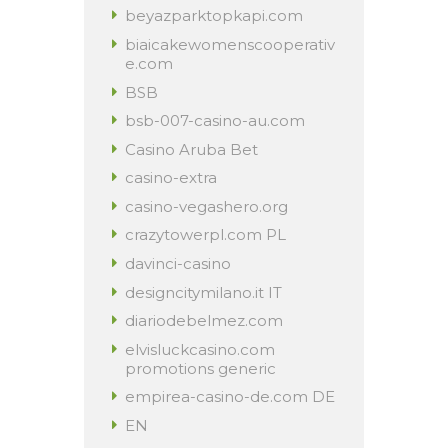
beyazparktopkapi.com
biaicakewomenscooperativ
e.com
BSB
bsb-007-casino-au.com
Casino Aruba Bet
casino-extra
casino-vegashero.org
crazytowerpl.com PL
davinci-casino
designcitymilano.it IT
diariodebelmez.com
elvisluckcasino.com
promotions generic
empirea-casino-de.com DE
EN