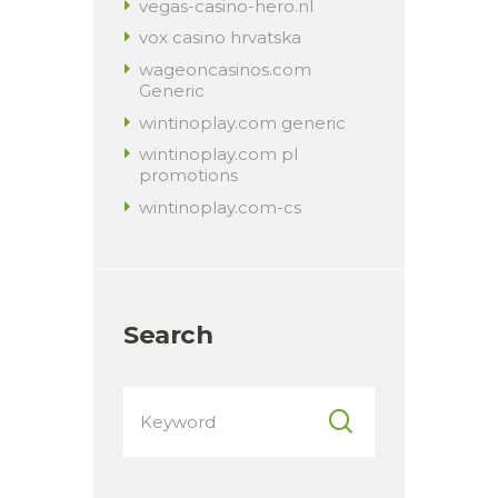
vegas-casino-hero.nl
vox casino hrvatska
wageoncasinos.com
Generic
wintinoplay.com generic
wintinoplay.com pl
promotions
wintinoplay.com-cs
Search