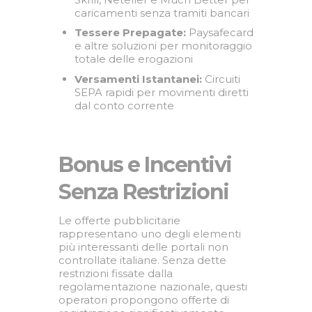
caricamenti senza tramiti bancari
Tessere Prepagate:
Paysafecard
e altre soluzioni per monitoraggio
totale delle erogazioni
Versamenti Istantanei:
Circuiti
SEPA rapidi per movimenti diretti
dal conto corrente
Bonus e Incentivi
Senza Restrizioni
Le offerte pubblicitarie
rappresentano uno degli elementi
più interessanti delle portali non
controllate italiane. Senza dette
restrizioni fissate dalla
regolamentazione nazionale, questi
operatori propongono offerte di