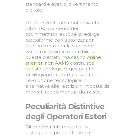
standard elevati di divertimento
digitale.
Un dato verificato conferma che
oltre il 60 percento dei
scommettitori europei predilige
piattaforme con autorizzazioni
internazionali per la superiore
varietà di opzioni disponibili. La
questa piattaforma
casino online
stranieri non AAMS
costituisce
questa tipologia di gestori che
privilegiano la libertà di scelta e
l’evoluzione tecnologica in
alternativa alle restrizioni imposte dai
mercati regolamentati domestici.
Peculiarità Distintive
degli Operatori Esteri
Gli provider internazionali si
distinguono per politiche più