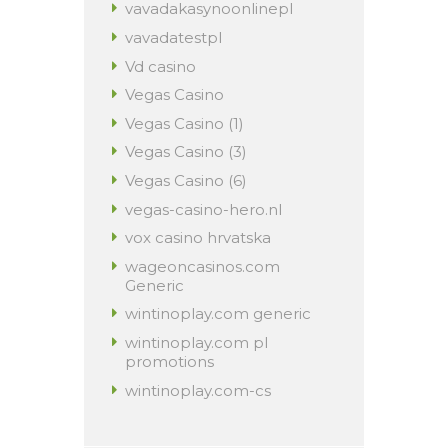
vavadakasynoonlinepl
vavadatestpl
Vd casino
Vegas Casino
Vegas Casino (1)
Vegas Casino (3)
Vegas Casino (6)
vegas-casino-hero.nl
vox casino hrvatska
wageoncasinos.com
Generic
wintinoplay.com generic
wintinoplay.com pl
promotions
wintinoplay.com-cs