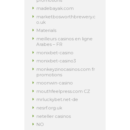
promotions
madebayak.com
marketbosworthbrewery.c
o.uk
Materials
meilleurs casinos en ligne
Arabes – FR
monixbet-casino
monixbet-casino3
monkeyzinocasinos.com fr
promotions
moonwin-casino
mouthfeelpress.com CZ
mrluckybet.net-de
nesrf.org.uk
neteller casinos
NO