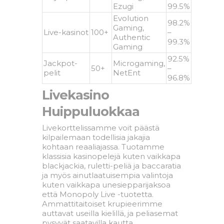
Ezugi
99.5%
Evolution
98.2%
Gaming,
Live-kasinot
100+
–
Authentic
99.3%
Gaming
92.5%
Jackpot-
Microgaming,
50+
–
pelit
NetEnt
96.8%
Livekasino
Huippuluokkaa
Livekorttelissamme voit päästä
kilpailemaan todellisia jakajia
kohtaan reaaliajassa. Tuotamme
klassisia kasinopelejä kuten vaikkapa
blackjackia, ruletti-peliä ja baccaratia
ja myös ainutlaatuisempia valintoja
kuten vaikkapa unesiepparijaksoa
että Monopoly Live -tuotetta.
Ammattitaitoiset krupieerimme
auttavat useilla kielillä, ja peliasemat
pysyvät saatavilla kautta