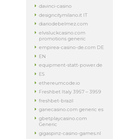
davinci-casino
designcitymilano.it IT
diariodebelmez.com
elvisluckcasino.com
promotions generic
empirea-casino-de.com DE
EN
equipment-statt-power.de
ES
ethereumcode.io
Freshbet Italy 3957 – 3959
freshbet-brazil
ganecasino.com generic es
gbetplaycasino.com
Generic
gigaspinz-casino-games.nl