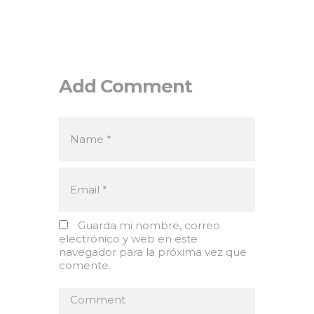
Add Comment
Guarda mi nombre, correo
electrónico y web en este
navegador para la próxima vez que
comente.