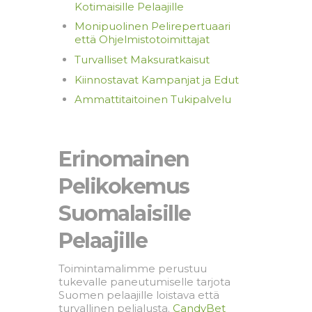
Kotimaisille Pelaajille
Monipuolinen Pelirepertuaari
että Ohjelmistotoimittajat
Turvalliset Maksuratkaisut
Kiinnostavat Kampanjat ja Edut
Ammattitaitoinen Tukipalvelu
Erinomainen
Pelikokemus
Suomalaisille
Pelaajille
Toimintamalimme perustuu
tukevalle paneutumiselle tarjota
Suomen pelaajille loistava että
turvallinen pelialusta.
CandyBet