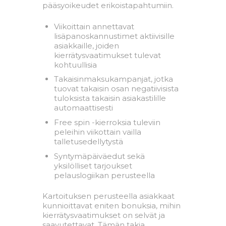
pääsyoikeudet erikoistapahtumiin.
Viikoittain annettavat
lisäpanoskannustimet aktiivisille
asiakkaille, joiden
kierrätysvaatimukset tulevat
kohtuullisia
Takaisinmaksukampanjat, jotka
tuovat takaisin osan negatiivisista
tuloksista takaisin asiakastilille
automaattisesti
Free spin -kierroksia tuleviin
peleihin viikottain vailla
talletusedellytystä
Syntymäpäiväedut sekä
yksilölliset tarjoukset
pelauslogiikan perusteella
Kartoituksen perusteella asiakkaat
kunnioittavat eniten bonuksia, mihin
kierrätysvaatimukset on selvät ja
saavutettavat. Tämän takia