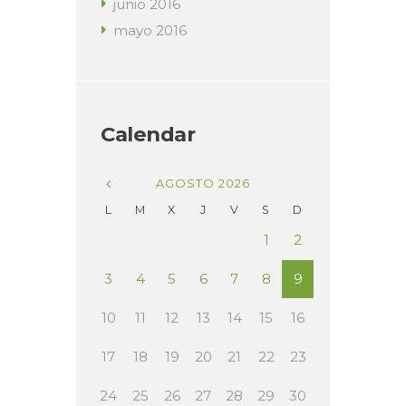
junio
2016
mayo
2016
Calendar
AGOSTO
2026
L
M
X
J
V
S
D
1
2
3
4
5
6
7
8
9
10
11
12
13
14
15
16
17
18
19
20
21
22
23
24
25
26
27
28
29
30