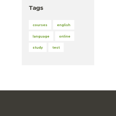
Tags
courses
english
language
online
study
test