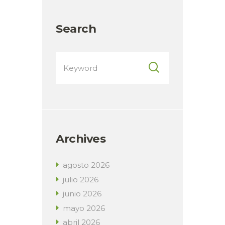
Search
Archives
agosto
2026
julio
2026
junio
2026
mayo
2026
abril
2026