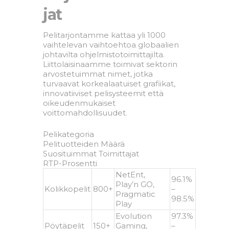
jat
Pelitarjontamme kattaa yli 1000
vaihtelevan vaihtoehtoa globaalien
johtavilta ohjelmistotoimittajilta.
Liittolaisinaamme toimivat sektorin
arvostetuimmat nimet, jotka
turvaavat korkealaatuiset grafiikat,
innovatiiviset pelisysteemit että
oikeudenmukaiset
voittomahdollisuudet.
Pelikategoria
Pelituotteiden Määrä
Suosituimmat Toimittajat
RTP-Prosentti
NetEnt,
96.1%
Play’n GO,
Kolikkopelit
800+
–
Pragmatic
98.5%
Play
Evolution
97.3%
Pöytäpelit
150+
Gaming,
–