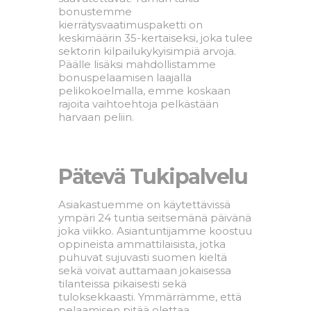
bonustemme
kierrätysvaatimuspaketti on
keskimäärin 35-kertaiseksi, joka tulee
sektorin kilpailukykyisimpiä arvoja.
Päälle lisäksi mahdollistamme
bonuspelaamisen laajalla
pelikokoelmalla, emme koskaan
rajoita vaihtoehtoja pelkästään
harvaan peliin.
Pätevä Tukipalvelu
Asiakastuemme on käytettävissä
ympäri 24 tuntia seitsemänä päivänä
joka viikko. Asiantuntijamme koostuu
oppineista ammattilaisista, jotka
puhuvat sujuvasti suomen kieltä
sekä voivat auttamaan jokaisessa
tilanteissa pikaisesti sekä
tuloksekkaasti. Ymmärrämme, että
pelaamisen pitää olettaa