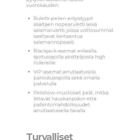
vuorokauden.
Ruletti-pelien erityistyypit
sisältäen nopearuletti sekä
salamaruletti, joissa voittosummat
saattavat kertaantua
salamannopeasti
Blackjack-asemat erilaisilla
sijoitusrajoilla aloittelijoista high
rollereille
VIP-asemat ainutlaatuisilla
panostusrajoilla sekä omalla
palvelulla
Pelishow-muotoiset pelit, mitkä
liittävät hauskanpidon että
palkintomahdollisuudet
ainutlaatuisella tavalla
Turvalliset