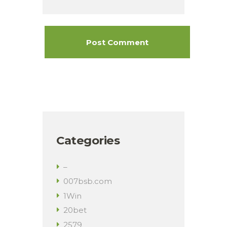
Categories
–
007bsb.com
1Win
20bet
2579