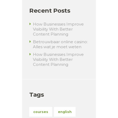
Recent Posts
How Businesses Improve
Visibility With Better
Content Planning
Betrouwbaar online casino:
Alles wat je moet weten
How Businesses Improve
Visibility With Better
Content Planning
Tags
courses
english