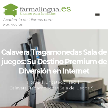
Academia de idiomas para
Farmacias
Calavera Tragamonedas Sala de
juegos: Su Destino Premium de
Diversión en Internet
Home
Uncategorized
Calavera Tragamonedas Sala de juegos: Su...