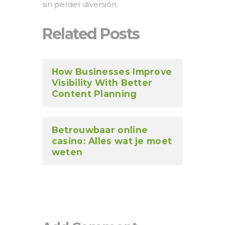
sin perder diversión.
Related Posts
How Businesses Improve
Visibility With Better
Content Planning
Betrouwbaar online
casino: Alles wat je moet
weten