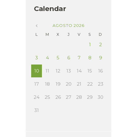
Calendar
AGOSTO
2026
L
M
X
J
V
S
D
1
2
3
4
5
6
7
8
9
10
11
12
13
14
15
16
17
18
19
20
21
22
23
24
25
26
27
28
29
30
31