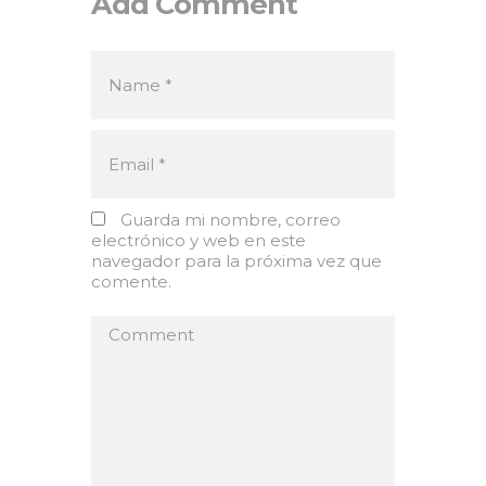
Add Comment
Guarda mi nombre, correo
electrónico y web en este
navegador para la próxima vez que
comente.