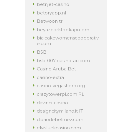
betnjet-casino
betoryapp.nl
Betwoon tr
beyazparktopkapi.com
biaicakewomenscooperativ
e.com
BSB
bsb-007-casino-au.com
Casino Aruba Bet
casino-extra
casino-vegashero.org
crazytowerpl.com PL
davinci-casino
designcitymilano.it IT
diariodebelmez.com
elvisluckcasino.com