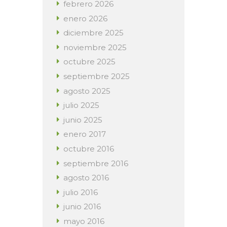
febrero
2026
enero
2026
diciembre
2025
noviembre
2025
octubre
2025
septiembre
2025
agosto
2025
julio
2025
junio
2025
enero
2017
octubre
2016
septiembre
2016
agosto
2016
julio
2016
junio
2016
mayo
2016