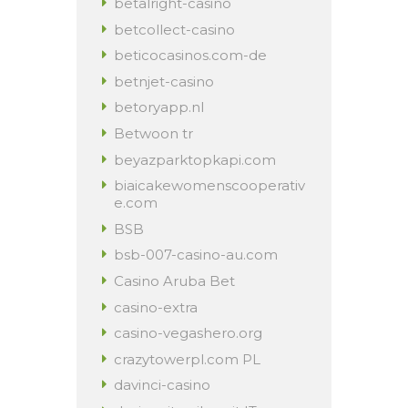
betalright-casino
betcollect-casino
beticocasinos.com-de
betnjet-casino
betoryapp.nl
Betwoon tr
beyazparktopkapi.com
biaicakewomenscooperativ
e.com
BSB
bsb-007-casino-au.com
Casino Aruba Bet
casino-extra
casino-vegashero.org
crazytowerpl.com PL
davinci-casino