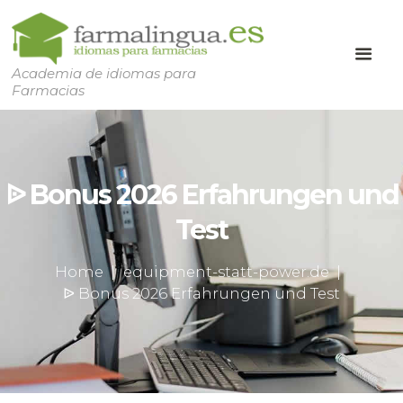
Academia de idiomas para
Farmacias
ᐉ Bonus 2026 Erfahrungen und
Test
Home
equipment-statt-power.de
ᐉ Bonus 2026 Erfahrungen und Test