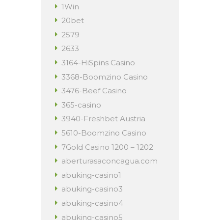
1Win
20bet
2579
2633
3164-HiSpins Casino
3368-Boomzino Casino
3476-Beef Casino
365-casino
3940-Freshbet Austria
5610-Boomzino Casino
7Gold Casino 1200 – 1202
aberturasaconcagua.com
abuking-casino1
abuking-casino3
abuking-casino4
abuking-casino5