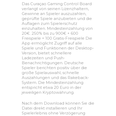
Das Curaçao Gaming Control Board
verlangt von seinen Lizenzhaltern,
Gewinne an Spieler auszuzahlen,
geprüfte Spiele anzubieten und die
Auflagen zum Spielerschutz
einzuhalten. Mindesteinzahlung von
20€. 250% bis zu 900€ + 600
Freispiele + 100 Gratis-Freispiele Die
App ermöglicht Zugriff auf alle
Spiele und Funktionen der Desktop-
Version, bietet schnellere
Ladezeiten und Push-
Benachrichtigungen. Deutsche
Spieler berichten positiv über die
große Spielauswahl, schnelle
Auszahlungen und das Rakeback-
System. Die Mindesteinzahlung
entspricht etwa 20 Euro in der
jeweiligen Kryptowährung.
Nach dem Download können Sie die
Datei direkt installieren und Ihr
Spielerlebnis ohne Verzögerung