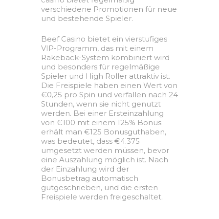
verschiedene Promotionen für neue
und bestehende Spieler.
Beef Casino bietet ein vierstufiges
VIP-Programm, das mit einem
Rakeback-System kombiniert wird
und besonders für regelmäßige
Spieler und High Roller attraktiv ist.
Die Freispiele haben einen Wert von
€0,25 pro Spin und verfallen nach 24
Stunden, wenn sie nicht genutzt
werden. Bei einer Ersteinzahlung
von €100 mit einem 125% Bonus
erhält man €125 Bonusguthaben,
was bedeutet, dass €4.375
umgesetzt werden müssen, bevor
eine Auszahlung möglich ist. Nach
der Einzahlung wird der
Bonusbetrag automatisch
gutgeschrieben, und die ersten
Freispiele werden freigeschaltet.