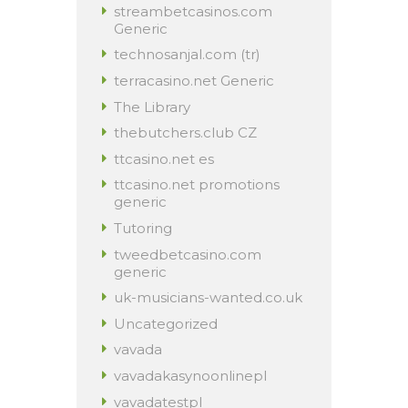
streambetcasinos.com
Generic
technosanjal.com (tr)
terracasino.net Generic
The Library
thebutchers.club CZ
ttcasino.net es
ttcasino.net promotions
generic
Tutoring
tweedbetcasino.com
generic
uk-musicians-wanted.co.uk
Uncategorized
vavada
vavadakasynoonlinepl
vavadatestpl