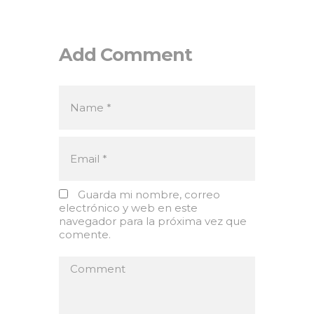
Add Comment
Guarda mi nombre, correo
electrónico y web en este
navegador para la próxima vez que
comente.