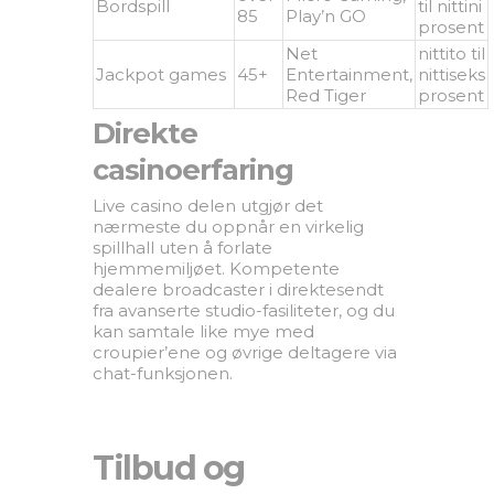
Bordspill
til nittini
85
Play’n GO
prosent
Net
nittito til
Jackpot games
45+
Entertainment,
nittiseks
Red Tiger
prosent
Direkte
casinoerfaring
Live casino delen utgjør det
nærmeste du oppnår en virkelig
spillhall uten å forlate
hjemmemiljøet. Kompetente
dealere broadcaster i direktesendt
fra avanserte studio-fasiliteter, og du
kan samtale like mye med
croupier’ene og øvrige deltagere via
chat-funksjonen.
Tilbud og