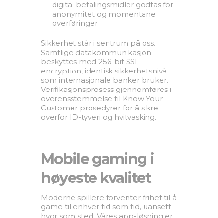
digital betalingsmidler godtas for
anonymitet og momentane
overføringer
Sikkerhet står i sentrum på oss.
Samtlige datakommunikasjon
beskyttes med 256-bit SSL
encryption, identisk sikkerhetsnivå
som internasjonale banker bruker.
Verifikasjonsprosess gjennomføres i
overensstemmelse til Know Your
Customer prosedyrer for å sikre
overfor ID-tyveri og hvitvasking.
Mobile gaming i
høyeste kvalitet
Moderne spillere forventer frihet til å
game til enhver tid som tid, uansett
hvor som sted. Våres app-løsning er