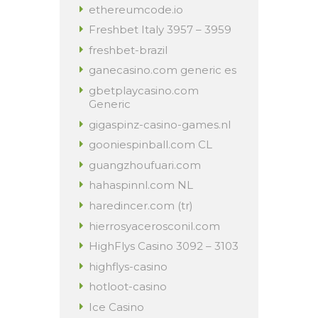
ethereumcode.io
Freshbet Italy 3957 – 3959
freshbet-brazil
ganecasino.com generic es
gbetplaycasino.com
Generic
gigaspinz-casino-games.nl
gooniespinball.com CL
guangzhoufuari.com
hahaspinnl.com NL
haredincer.com (tr)
hierrosyacerosconil.com
HighFlys Casino 3092 – 3103
highflys-casino
hotloot-casino
Ice Casino