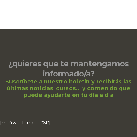
¿quieres que te mantengamos
informado/a?
Suscríbete a nuestro boletín y recibirás las
últimas noticias, cursos... y contenido que
puede ayudarte en tu día a día
[mc4wp_form id="61"]