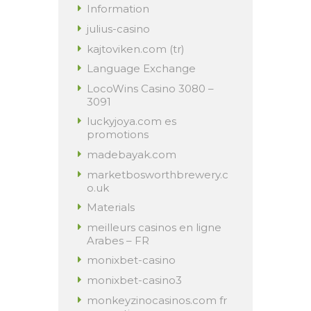
Information
julius-casino
kajtoviken.com (tr)
Language Exchange
LocoWins Casino 3080 –
3091
luckyjoya.com es
promotions
madebayak.com
marketbosworthbrewery.c
o.uk
Materials
meilleurs casinos en ligne
Arabes – FR
monixbet-casino
monixbet-casino3
monkeyzinocasinos.com fr