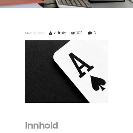
admin
102
0
MAY 18, 2026
Innhold