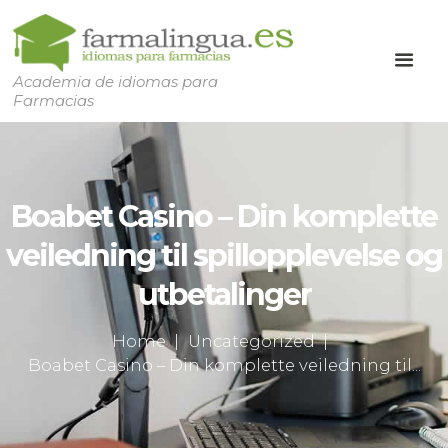
Academia de idiomas para
Farmacias
Boabet Casino – Din komplette
veiledning til spillopplevelse og
utbetalinger
Home
Uncategorized
Boabet Casino – Din komplette veiledning til...