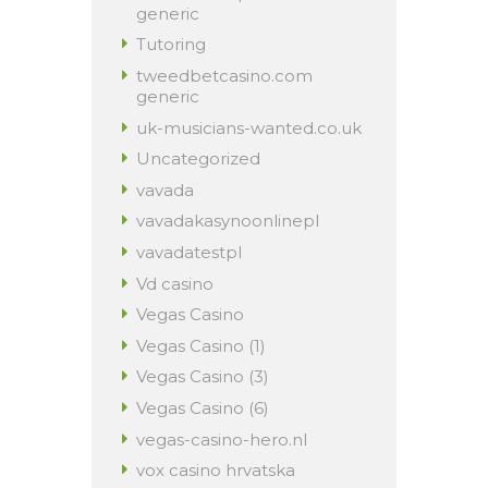
generic
Tutoring
tweedbetcasino.com
generic
uk-musicians-wanted.co.uk
Uncategorized
vavada
vavadakasynoonlinepl
vavadatestpl
Vd casino
Vegas Casino
Vegas Casino (1)
Vegas Casino (3)
Vegas Casino (6)
vegas-casino-hero.nl
vox casino hrvatska