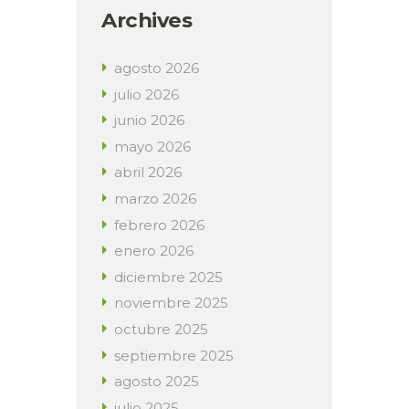
Archives
agosto
2026
julio
2026
junio
2026
mayo
2026
abril
2026
marzo
2026
febrero
2026
enero
2026
diciembre
2025
noviembre
2025
octubre
2025
septiembre
2025
agosto
2025
julio
2025