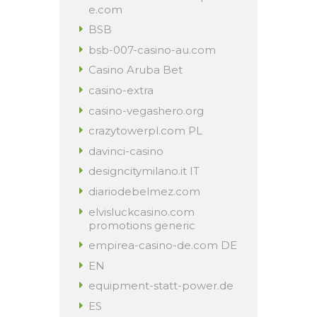
e.com
BSB
bsb-007-casino-au.com
Casino Aruba Bet
casino-extra
casino-vegashero.org
crazytowerpl.com PL
davinci-casino
designcitymilano.it IT
diariodebelmez.com
elvisluckcasino.com
promotions generic
empirea-casino-de.com DE
EN
equipment-statt-power.de
ES