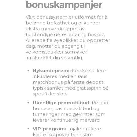
bonuskampanjer
Vårt bonussystem er utformet for å
belønne trofasthet og gi kunder
ekstra merverdi i løpet av
fullstendige deres erfaring hos oss.
Allerede fra øyeblikket du oppretter
deg, mottar du adgang til
velkomstpakker som øker
innskuddet din vesentlig.
Nykundepremi:
Ferske spillere
inkluderes med en raus
matchbonus på første deposit,
typisk samlet med gratisspinn på
spesifikke slots
Ukentlige promotilbud:
Reload-
bonuser, cashback-tilbud og
turneringer med gevinster som
leverer kontinuerlig merverdi
VIP-program:
Lojale brukere
klatrer oppover trinn som