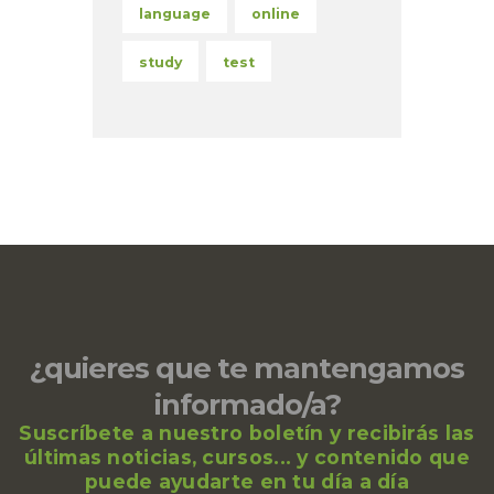
language
online
study
test
¿quieres que te mantengamos
informado/a?
Suscríbete a nuestro boletín y recibirás las
últimas noticias, cursos... y contenido que
puede ayudarte en tu día a día