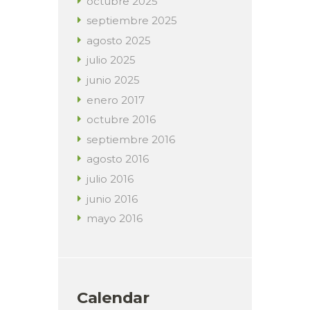
octubre
2025
septiembre
2025
agosto
2025
julio
2025
junio
2025
enero
2017
octubre
2016
septiembre
2016
agosto
2016
julio
2016
junio
2016
mayo
2016
Calendar