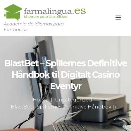
Academia de idiomas para
Farmacias
BlastBet – Spillernes Definitive
Håndbok til Digitalt Casino
Eventyr
Home
Uncategorized
BlastBet – Spillernes Definitive Håndbok til...