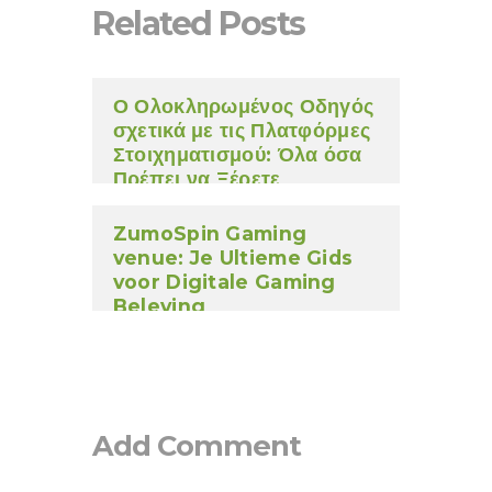
Related Posts
Ο Ολοκληρωμένος Οδηγός
σχετικά με τις Πλατφόρμες
Στοιχηματισμού: Όλα όσα
Πρέπει να Ξέρετε
ZumoSpin Gaming
venue: Je Ultieme Gids
voor Digitale Gaming
Beleving
Add Comment