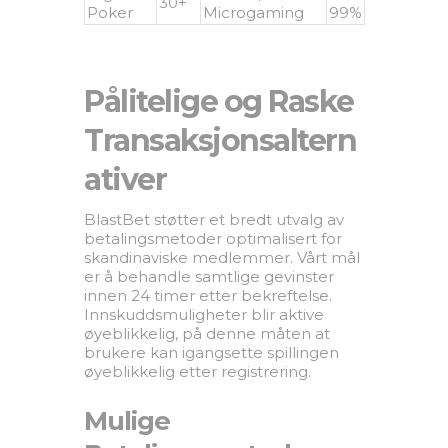
30+
Poker
Microgaming
99%
Pålitelige og Raske
Transaksjonsaltern
ativer
BlastBet støtter et bredt utvalg av
betalingsmetoder optimalisert for
skandinaviske medlemmer. Vårt mål
er å behandle samtlige gevinster
innen 24 timer etter bekreftelse.
Innskuddsmuligheter blir aktive
øyeblikkelig, på denne måten at
brukere kan igangsette spillingen
øyeblikkelig etter registrering.
Mulige