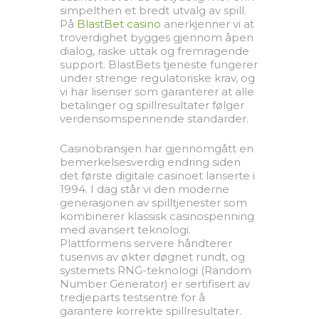
simpelthen et bredt utvalg av spill.
På
BlastBet casino
anerkjenner vi at
troverdighet bygges gjennom åpen
dialog, raske uttak og fremragende
support. BlastBets tjeneste fungerer
under strenge regulatoriske krav, og
vi har lisenser som garanterer at alle
betalinger og spillresultater følger
verdensomspennende standarder.
Casinobransjen har gjennomgått en
bemerkelsesverdig endring siden
det første digitale casinoet lanserte i
1994. I dag står vi den moderne
generasjonen av spilltjenester som
kombinerer klassisk casinospenning
med avansert teknologi.
Plattformens servere håndterer
tusenvis av økter døgnet rundt, og
systemets RNG-teknologi (Random
Number Generator) er sertifisert av
tredjeparts testsentre for å
garantere korrekte spillresultater.