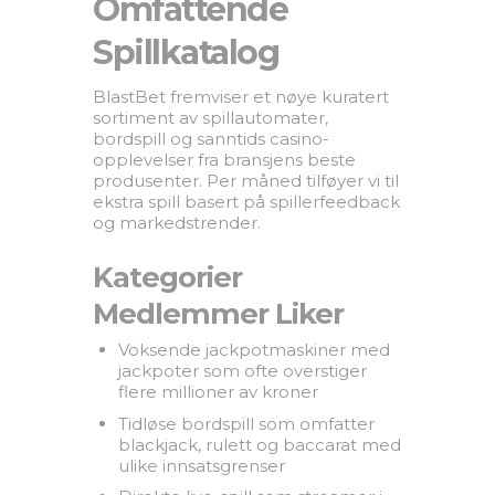
Omfattende
Spillkatalog
BlastBet fremviser et nøye kuratert
sortiment av spillautomater,
bordspill og sanntids casino-
opplevelser fra bransjens beste
produsenter. Per måned tilføyer vi til
ekstra spill basert på spillerfeedback
og markedstrender.
Kategorier
Medlemmer Liker
Voksende jackpotmaskiner med
jackpoter som ofte overstiger
flere millioner av kroner
Tidløse bordspill som omfatter
blackjack, rulett og baccarat med
ulike innsatsgrenser