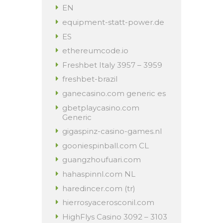
EN
equipment-statt-power.de
ES
ethereumcode.io
Freshbet Italy 3957 – 3959
freshbet-brazil
ganecasino.com generic es
gbetplaycasino.com
Generic
gigaspinz-casino-games.nl
gooniespinball.com CL
guangzhoufuari.com
hahaspinnl.com NL
haredincer.com (tr)
hierrosyacerosconil.com
HighFlys Casino 3092 – 3103