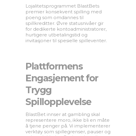
Lojalitetsprogrammet BlastBets
premier konsekvent spilling med
poeng som omdannes til
spillkreditter. Øvre statusnivåer gir
for dedikerte kontoadministratorer,
hurtigere utbetalingstid og
invitasjoner til spesielle spilleventer.
Plattformens
Engasjement for
Trygg
Spillopplevelse
BlastBet innser at gambling skal
representere moro, ikke bli en måte
å tjene penger på. Vi implementerer
verktøy som spillegrenser, pauser og