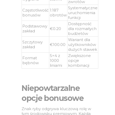
zwrotów
Systematyczne
Częstotliwość
1:187
uruchomienia
bonusów
obrotów
funkcji
Dostępność
Podstawowy
€0.20
dla rozmaitych
zakład
budżetów
Wariant dla
Szczytowy
€100.00
użytkowników
zakład
dużych stawek
5×4 z
Zwiększone
Format
1000
opcje
bębnów
liniami
kombinacji
Niepowtarzalne
opcje bonusowe
Znak ryby odgrywa kluczową rolę w
tym środowisku premiowym. Każda