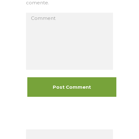
comente.