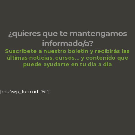
¿quieres que te mantengamos
informado/a?
Suscríbete a nuestro boletín y recibirás las
últimas noticias, cursos... y contenido que
puede ayudarte en tu día a día
[mc4wp_form id="61"]