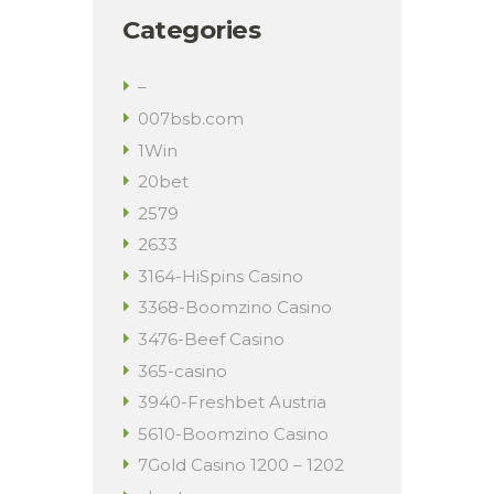
Categories
–
007bsb.com
1Win
20bet
2579
2633
3164-HiSpins Casino
3368-Boomzino Casino
3476-Beef Casino
365-casino
3940-Freshbet Austria
5610-Boomzino Casino
7Gold Casino 1200 – 1202