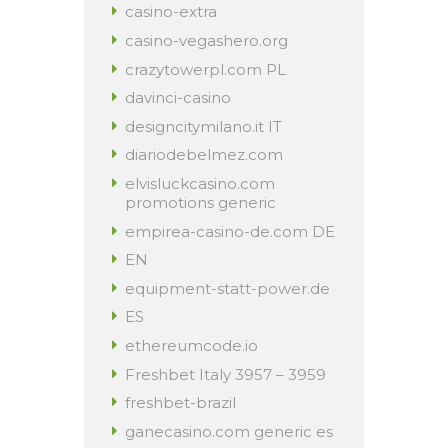
casino-extra
casino-vegashero.org
crazytowerpl.com PL
davinci-casino
designcitymilano.it IT
diariodebelmez.com
elvisluckcasino.com
promotions generic
empirea-casino-de.com DE
EN
equipment-statt-power.de
ES
ethereumcode.io
Freshbet Italy 3957 – 3959
freshbet-brazil
ganecasino.com generic es