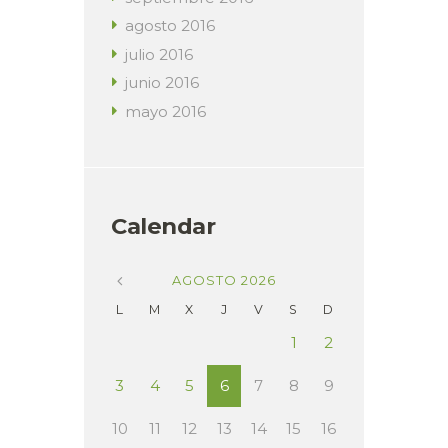
agosto
2016
julio
2016
junio
2016
mayo
2016
Calendar
AGOSTO
2026
L
M
X
J
V
S
D
1
2
3
4
5
6
7
8
9
10
11
12
13
14
15
16