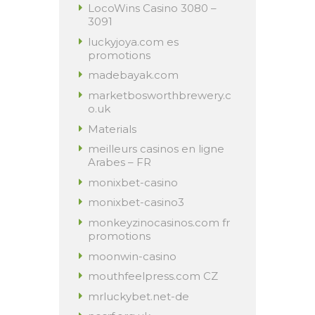
LocoWins Casino 3080 –
3091
luckyjoya.com es
promotions
madebayak.com
marketbosworthbrewery.c
o.uk
Materials
meilleurs casinos en ligne
Arabes – FR
monixbet-casino
monixbet-casino3
monkeyzinocasinos.com fr
promotions
moonwin-casino
mouthfeelpress.com CZ
mrluckybet.net-de