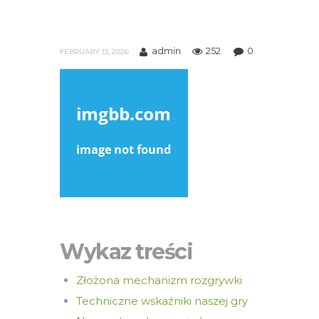
admin
252
0
FEBRUARY 13, 2026
Wykaz treści
Złożona mechanizm rozgrywki
Techniczne wskaźniki naszej gry