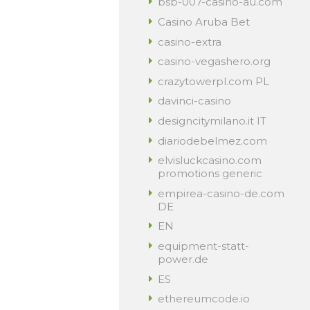
bsb-007-casino-au.com
Casino Aruba Bet
casino-extra
casino-vegashero.org
crazytowerpl.com PL
davinci-casino
designcitymilano.it IT
diariodebelmez.com
elvisluckcasino.com
promotions generic
empirea-casino-de.com
DE
EN
equipment-statt-
power.de
ES
ethereumcode.io