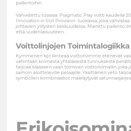
palkintoihin.
Vahvistettu tosiasia: Pragmatic Play voitti kaudell
Innovation in Slot Provision -luokassa, joka vahvista
johtavien yritysten keskuudessa. Mainittu palkinto 
että uudenlaisuuteen.
Voittolinjojen Toimintalogiikka
Kymmenen kpl kiinteää voittorivimme etenevät vasen
vähintään kolmesta yhtäläisestä tunnuksesta perättä
tarjoaa klassisen vaan toimivan voittorivimallin, jok
samoin aloitteleville pelaajille. Yksittäinen veto tar
symbolien kombinaatiot määräytyvät satunnaisjärjest
Erikoisomin