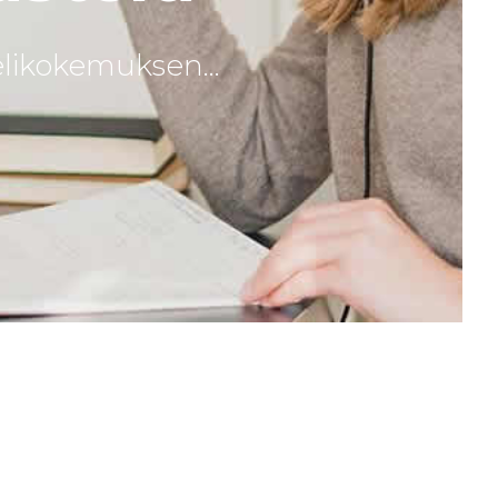
elikokemuksen...