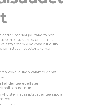
t
Scatter-merkki (kultakeltainen
uskierrosta, kierrosten ajanjaksolla
e kalastajamerkki kokoaa ruudulla
luo jännittävän tuottonäkymän
erää koko joukon kalamerkinnät
ita
a kahdentaa edellisten
oimallisen nousun
 yhdistelmät saattavat antaa satoja
ssumman