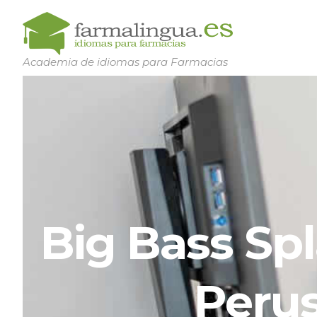
Academia de idiomas para Farmacias
Big Bass Sp
Perus