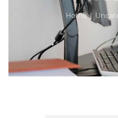
Home
Uncat