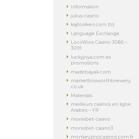
Information
julius-casino
kajtoviken.com (tr)
Language Exchange
LocoWins Casino 3080 –
3091
luckyjoya.com es
promotions
madebayak.com
marketbosworthbrewery.
co.uk
Materials
meilleurs casinos en ligne
Arabes – FR
monixbet-casino
monixbet-casino3
monkeyzinocasinos.com fr