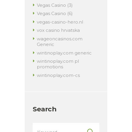
Vegas Casino (3)
Vegas Casino (6)
vegas-casino-hero.nl
vox casino hrvatska
wageoncasinos.com
Generic
wintinoplay.com generic
wintinoplay.com pl
promotions
wintinoplay.com-cs
Search