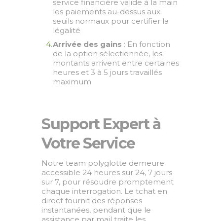
service financière valide à la main
les paiements au-dessus aux
seuils normaux pour certifier la
légalité
Arrivée des gains
: En fonction
de la option sélectionnée, les
montants arrivent entre certaines
heures et 3 à 5 jours travaillés
maximum
Support Expert à
Votre Service
Notre team polyglotte demeure
accessible 24 heures sur 24, 7 jours
sur 7, pour résoudre promptement
chaque interrogation. Le tchat en
direct fournit des réponses
instantanées, pendant que le
assistance par mail traite les