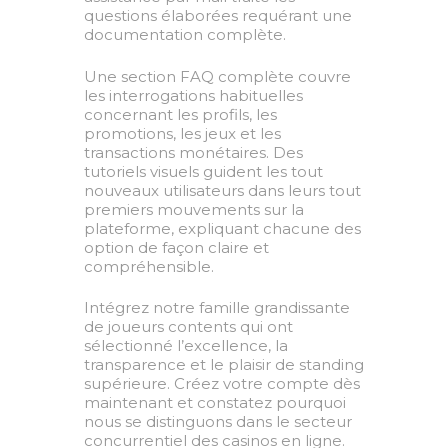
questions élaborées requérant une
documentation complète.
Une section FAQ complète couvre
les interrogations habituelles
concernant les profils, les
promotions, les jeux et les
transactions monétaires. Des
tutoriels visuels guident les tout
nouveaux utilisateurs dans leurs tout
premiers mouvements sur la
plateforme, expliquant chacune des
option de façon claire et
compréhensible.
Intégrez notre famille grandissante
de joueurs contents qui ont
sélectionné l’excellence, la
transparence et le plaisir de standing
supérieure. Créez votre compte dès
maintenant et constatez pourquoi
nous se distinguons dans le secteur
concurrentiel des casinos en ligne.