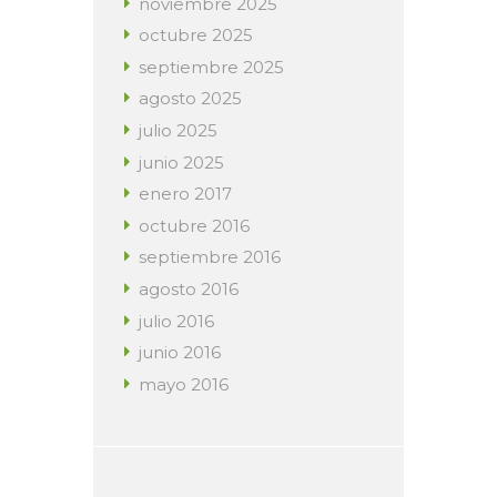
noviembre
2025
octubre
2025
septiembre
2025
agosto
2025
julio
2025
junio
2025
enero
2017
octubre
2016
septiembre
2016
agosto
2016
julio
2016
junio
2016
mayo
2016