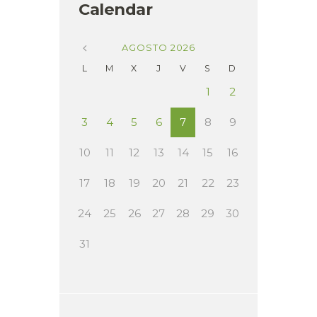
Calendar
AGOSTO
2026
L
M
X
J
V
S
D
1
2
3
4
5
6
7
8
9
10
11
12
13
14
15
16
17
18
19
20
21
22
23
24
25
26
27
28
29
30
31