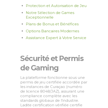
Protection et Autorisation de Jeu
Notre Sélection de Games
Exceptionnelle
Plans de Bonus et Bénéfices
Options Bancaires Modernes
Assistance Expert à Votre Service
Sécurité et Permis
de Gaming
La plateforme fonctionne sous une
permis de jeu certifiée accordée par
les instances de Curaçao (numéro
de licence 8048/JAZ), assurant une
compliance complète avec les
standards globaux de l’industrie.
Ladite certification vérifiée certifie