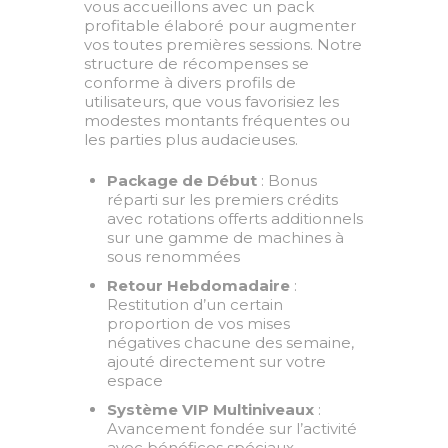
vous accueillons avec un pack
profitable élaboré pour augmenter
vos toutes premières sessions. Notre
structure de récompenses se
conforme à divers profils de
utilisateurs, que vous favorisiez les
modestes montants fréquentes ou
les parties plus audacieuses.
Package de Début
: Bonus
réparti sur les premiers crédits
avec rotations offerts additionnels
sur une gamme de machines à
sous renommées
Retour Hebdomadaire
:
Restitution d’un certain
proportion de vos mises
négatives chacune des semaine,
ajouté directement sur votre
espace
Système VIP Multiniveaux
:
Avancement fondée sur l’activité
avec bénéfices spéciaux