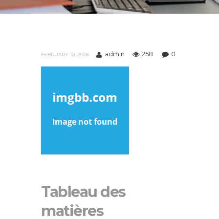
admin
258
0
FEBRUARY 10, 2026
Tableau des
matières