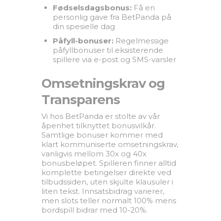
Fødselsdagsbonus:
Få en
personlig gave fra BetPanda på
din spesielle dag
Påfyll-bonuser:
Regelmessige
påfyllbonuser til eksisterende
spillere via e-post og SMS-varsler
Omsetningskrav og
Transparens
Vi hos BetPanda er stolte av vår
åpenhet tilknyttet bonusvilkår.
Samtlige bonuser kommer med
klart kommuniserte omsetningskrav,
vanligvis mellom 30x og 40x
bonusbeløpet. Spilleren finner alltid
komplette betingelser direkte ved
tilbudssiden, uten skjulte klausuler i
liten tekst. Innsatsbidrag varierer,
men slots teller normalt 100% mens
bordspill bidrar med 10-20%.