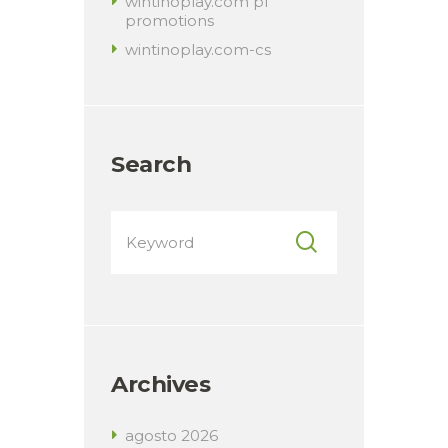
wintinoplay.com pl
promotions
wintinoplay.com-cs
Search
Archives
agosto
2026