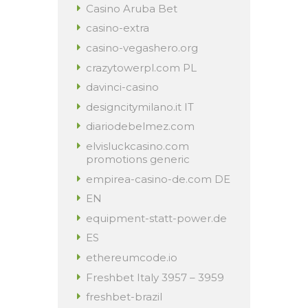
Casino Aruba Bet
casino-extra
casino-vegashero.org
crazytowerpl.com PL
davinci-casino
designcitymilano.it IT
diariodebelmez.com
elvisluckcasino.com
promotions generic
empirea-casino-de.com DE
EN
equipment-statt-power.de
ES
ethereumcode.io
Freshbet Italy 3957 – 3959
freshbet-brazil