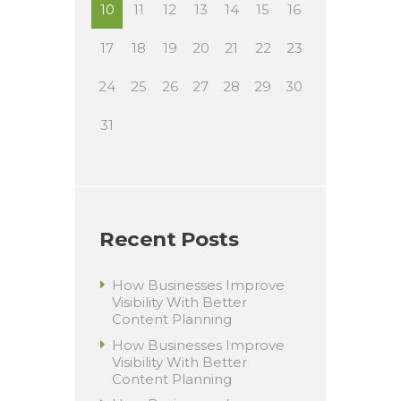
10
11
12
13
14
15
16
17
18
19
20
21
22
23
24
25
26
27
28
29
30
31
Recent Posts
How Businesses Improve
Visibility With Better
Content Planning
How Businesses Improve
Visibility With Better
Content Planning