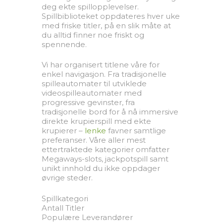
deg ekte spillopplevelser.
Spillbiblioteket oppdateres hver uke
med friske titler, på en slik måte at
du alltid finner noe friskt og
spennende.
Vi har organisert titlene våre for
enkel navigasjon. Fra tradisjonelle
spilleautomater til utviklede
videospilleautomater med
progressive gevinster, fra
tradisjonelle bord for å nå immersive
direkte krupierspill med ekte
krupierer –
lenke
favner samtlige
preferanser. Våre aller mest
ettertraktede kategorier omfatter
Megaways-slots, jackpotspill samt
unikt innhold du ikke oppdager
øvrige steder.
Spillkategori
Antall Titler
Populære Leverandører