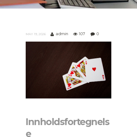
admin
107
0
MAY 19, 2026
Innholdsfortegnels
e