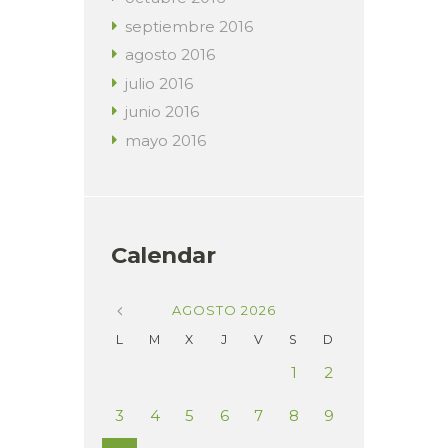
septiembre
2016
agosto
2016
julio
2016
junio
2016
mayo
2016
Calendar
AGOSTO
2026
L
M
X
J
V
S
D
1
2
3
4
5
6
7
8
9