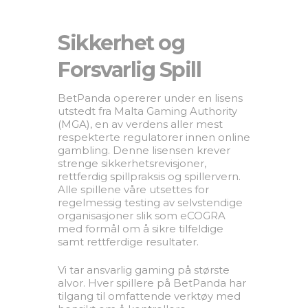
Sikkerhet og
Forsvarlig Spill
BetPanda opererer under en lisens
utstedt fra Malta Gaming Authority
(MGA), en av verdens aller mest
respekterte regulatorer innen online
gambling. Denne lisensen krever
strenge sikkerhetsrevisjoner,
rettferdig spillpraksis og spillervern.
Alle spillene våre utsettes for
regelmessig testing av selvstendige
organisasjoner slik som eCOGRA
med formål om å sikre tilfeldige
samt rettferdige resultater.
Vi tar ansvarlig gaming på største
alvor. Hver spillere på BetPanda har
tilgang til omfattende verktøy med