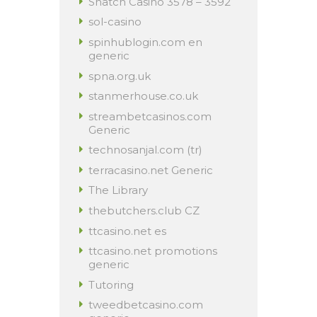
Snatch Casino 3578 – 3592
sol-casino
spinhublogin.com en
generic
spna.org.uk
stanmerhouse.co.uk
streambetcasinos.com
Generic
technosanjal.com (tr)
terracasino.net Generic
The Library
thebutchers.club CZ
ttcasino.net es
ttcasino.net promotions
generic
Tutoring
tweedbetcasino.com