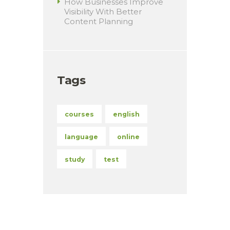
How Businesses Improve
Visibility With Better
Content Planning
Tags
courses
english
language
online
study
test