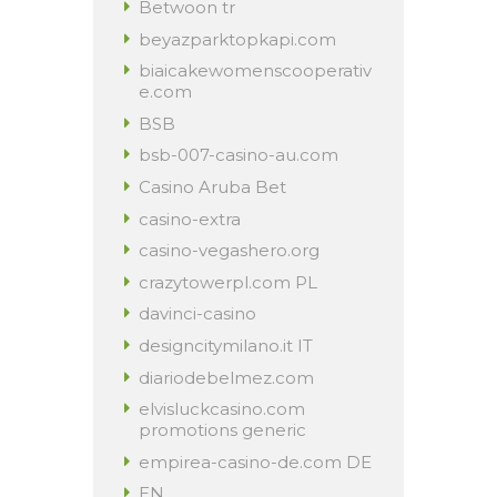
Betwoon tr
beyazparktopkapi.com
biaicakewomenscooperativ
e.com
BSB
bsb-007-casino-au.com
Casino Aruba Bet
casino-extra
casino-vegashero.org
crazytowerpl.com PL
davinci-casino
designcitymilano.it IT
diariodebelmez.com
elvisluckcasino.com
promotions generic
empirea-casino-de.com DE
EN