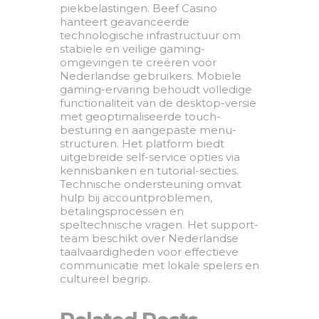
piekbelastingen. Beef Casino
hanteert geavanceerde
technologische infrastructuur om
stabiele en veilige gaming-
omgevingen te creëren voor
Nederlandse gebruikers. Mobiele
gaming-ervaring behoudt volledige
functionaliteit van de desktop-versie
met geoptimaliseerde touch-
besturing en aangepaste menu-
structuren. Het platform biedt
uitgebreide self-service opties via
kennisbanken en tutorial-secties.
Technische ondersteuning omvat
hulp bij accountproblemen,
betalingsprocessen en
speltechnische vragen. Het support-
team beschikt over Nederlandse
taalvaardigheden voor effectieve
communicatie met lokale spelers en
cultureel begrip.