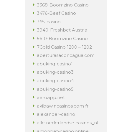
3368-Boomzino Casino
3476-Beef Casino
365-casino
3940-Freshbet Austria
5610-Boomzino Casino
7Gold Casino 1200 – 1202
aberturasaconcagua.com
abuking-casino1
abuking-casino3
abuking-casino4
abuking-casino5
aeroapp.net
akibawincasinos.com fr
alexander-casino
alle nederlandse casinos_nl
amonbet-casino.online