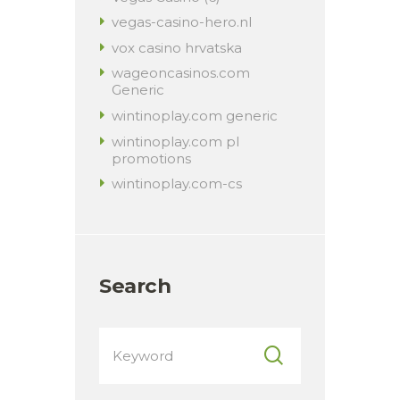
vegas-casino-hero.nl
vox casino hrvatska
wageoncasinos.com
Generic
wintinoplay.com generic
wintinoplay.com pl
promotions
wintinoplay.com-cs
Search