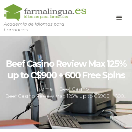
Academia de idiomas para
Farmacias
Beef Casino Review Max 125%
up to C$900 + 600 Free Spins
Home
Beef Casino
Beef Casino Review Max 125% up to C$900 + 600...