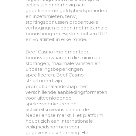
acties zijn onderhevig aan
gedefinieerde geldigheidsperioden
en inzetlimieten, terwijl
stortingsbonussen procentuele
verhogingen bieden met maximale
bonushoogten. Bij slots botsen RTP
en volatiliteit in elke ronde.
Beef Casino implementeert
bonusvoorwaarden die minimale
stortingen, maximale winsten en
uitbetalingsbeperkingen
specificeren. Beef Casino
structureert zijn
promotionalandschap met
verschillende aanbiedingsformaten
voor uiteenlopende
spelersvoorkeuren en
activiteitsniveaus binnen de
Nederlandse markt. Het platform
houdt zich aan internationale
veiligheidsnormen voor
gegevensbescherming. Het