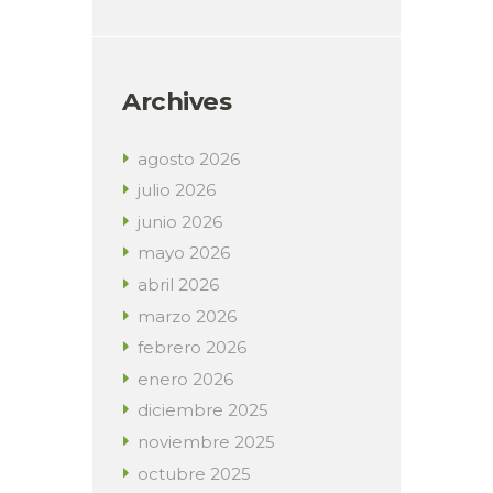
Archives
agosto
2026
julio
2026
junio
2026
mayo
2026
abril
2026
marzo
2026
febrero
2026
enero
2026
diciembre
2025
noviembre
2025
octubre
2025