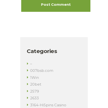
Categories
–
007bsb.com
1Win
20bet
2579
2633
3164-HiSpins Casino