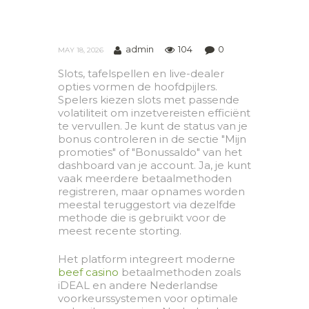
admin
104
0
MAY 18, 2026
Slots, tafelspellen en live-dealer
opties vormen de hoofdpijlers.
Spelers kiezen slots met passende
volatiliteit om inzetvereisten efficiënt
te vervullen. Je kunt de status van je
bonus controleren in de sectie "Mijn
promoties" of "Bonussaldo" van het
dashboard van je account. Ja, je kunt
vaak meerdere betaalmethoden
registreren, maar opnames worden
meestal teruggestort via dezelfde
methode die is gebruikt voor de
meest recente storting.
Het platform integreert moderne
beef casino
betaalmethoden zoals
iDEAL en andere Nederlandse
voorkeurssystemen voor optimale