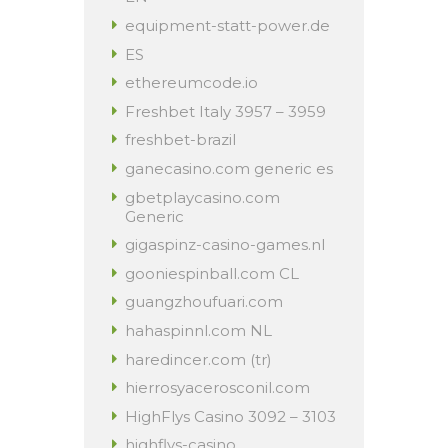
equipment-statt-power.de
ES
ethereumcode.io
Freshbet Italy 3957 – 3959
freshbet-brazil
ganecasino.com generic es
gbetplaycasino.com
Generic
gigaspinz-casino-games.nl
gooniespinball.com CL
guangzhoufuari.com
hahaspinnl.com NL
haredincer.com (tr)
hierrosyacerosconil.com
HighFlys Casino 3092 – 3103
highflys-casino