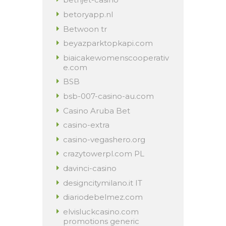
betoryapp.nl
Betwoon tr
beyazparktopkapi.com
biaicakewomenscooperativ
e.com
BSB
bsb-007-casino-au.com
Casino Aruba Bet
casino-extra
casino-vegashero.org
crazytowerpl.com PL
davinci-casino
designcitymilano.it IT
diariodebelmez.com
elvisluckcasino.com
promotions generic