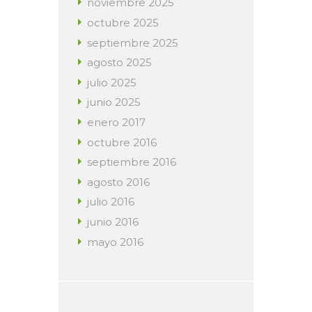
noviembre
2025
octubre
2025
septiembre
2025
agosto
2025
julio
2025
junio
2025
enero
2017
octubre
2016
septiembre
2016
agosto
2016
julio
2016
junio
2016
mayo
2016