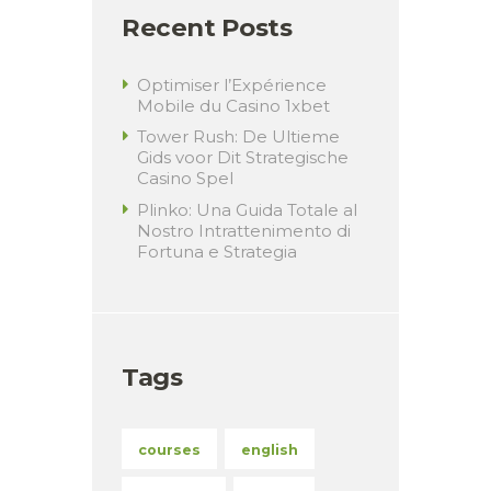
Recent Posts
Optimiser l’Expérience
Mobile du Casino 1xbet
Tower Rush: De Ultieme
Gids voor Dit Strategische
Casino Spel
Plinko: Una Guida Totale al
Nostro Intrattenimento di
Fortuna e Strategia
Tags
courses
english