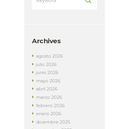
Archives
agosto
2026
julio
2026
junio
2026
mayo
2026
abril
2026
marzo
2026
febrero
2026
enero
2026
diciembre
2025