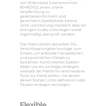
von Willemstad (Lizenznummer:
8048/JAZ), jenes unsere
Verpflichtung zu
gesetzeskonformem und
gerechtem Spielbetrieb betont.
Jene Lizenzierung impliziert, dass wir
strengen Audits unterliegen sowie
regelmäßig überprüft werden.
Das Team setzen aktuellste SSL-
Verschlüsselungstechnologie zum
Einsatz, um jedwede Transaktionen
und persönlichen Details zu
bewahren. Kontrolliertes Spielen
bildet uns ein wichtiges Anliegen,
weshalb die Plattform verschiedene
Tools zur Hand stellen, mit denen
denen Nutzer Limits definieren oder
Pausen einlegen vermögen.
Flexible