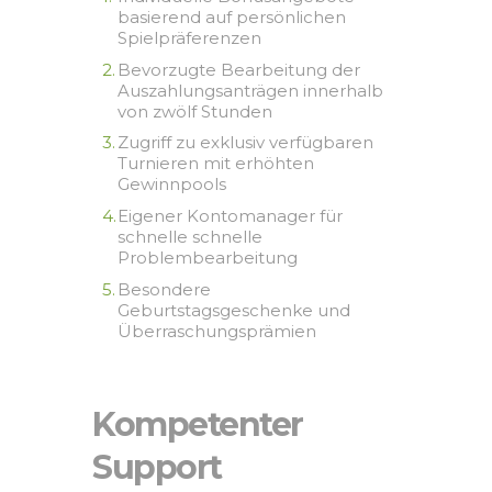
basierend auf persönlichen
Spielpräferenzen
Bevorzugte Bearbeitung der
Auszahlungsanträgen innerhalb
von zwölf Stunden
Zugriff zu exklusiv verfügbaren
Turnieren mit erhöhten
Gewinnpools
Eigener Kontomanager für
schnelle schnelle
Problembearbeitung
Besondere
Geburtstagsgeschenke und
Überraschungsprämien
Kompetenter
Support