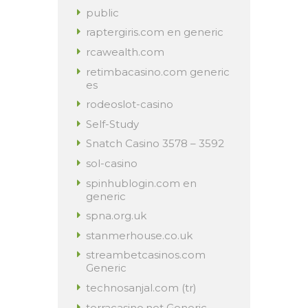
public
raptergiris.com en generic
rcawealth.com
retimbacasino.com generic
es
rodeoslot-casino
Self-Study
Snatch Casino 3578 – 3592
sol-casino
spinhublogin.com en
generic
spna.org.uk
stanmerhouse.co.uk
streambetcasinos.com
Generic
technosanjal.com (tr)
terracasino.net Generic