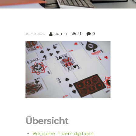
admin
41
0
JULY 9, 2026
Übersicht
Welcome in dem digitalen