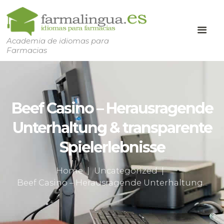
Academia de idiomas para
Farmacias
Beef Casino – Herausragende
Unterhaltung & transparente
Spielerlebnisse
Home
Uncategorized
Beef Casino – Herausragende Unterhaltung...