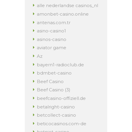
alle nederlandse casinos_nl
amonbet-casino.online
antenas.com.tr
asino-casino1
asinos-casino
aviator game
Az
bayern1-radioclub.de
bdmbet-casino
Beef Casino
Beef Casino (3)
beefcasino-offiziell.de
betalright-casino
betcollect-casino
beticocasinos.com-de
betnjet-casino