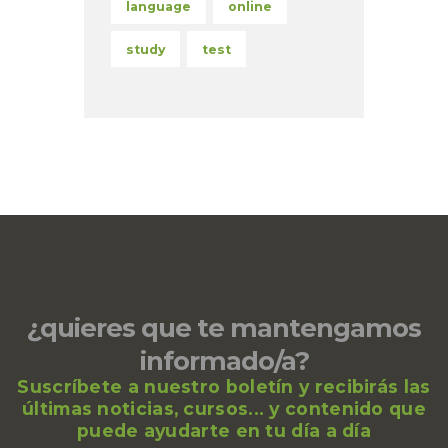
language
online
study
test
¿quieres que te mantengamos
informado/a?
Suscríbete a nuestro boletín y recibirás las
últimas noticias, cursos... y contenido que
puede ayudarte en tu día a día