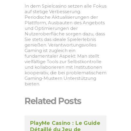
In dem Spielcasino setzen alle Fokus
auf stetige Verbesserung.
Periodische Aktualisierungen der
Plattform, Ausbauten des Angebots
und Optimierungen der
Nutzeroberfläche sorgen dazu, dass
Sie stets das ideale Spielerlebnis
genießen. Verantwortungsvolles
Gaming ist zugleich ein
fundamentaler Aspekt: Man stellt
vielfältige Tools zur Selbstkontrolle
und kollaborieren mit Institutionen
kooperativ, die bei problematischem
Gaming-Mustern Unterstützung
bieten.
Related Posts
PlayMe Casino : Le Guide
Détaillé du Jeu de