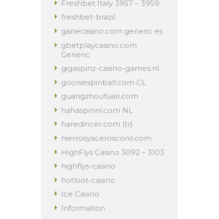
Freshbet Italy 3957 – 3959
freshbet-brazil
ganecasino.com generic es
gbetplaycasino.com
Generic
gigaspinz-casino-games.nl
gooniespinball.com CL
guangzhoufuari.com
hahaspinnl.com NL
haredincer.com (tr)
hierrosyacerosconil.com
HighFlys Casino 3092 – 3103
highflys-casino
hotloot-casino
Ice Casino
Information