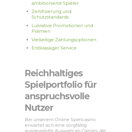
ambitionierte Spieler
Zertifizierung und
Schutzstandards
Lukrative Promotionen und
Prämien
Vielseitige Zahlungsoptionen
Erstklassiger Service
Reichhaltiges
Spielportfolio für
anspruchsvolle
Nutzer
Bei unserem Online Spielcasino
erwartet sich eine sorgfältig
ausgewählte Auswahl an Games, die