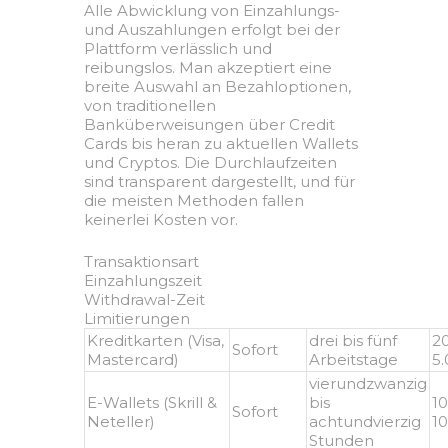
Alle Abwicklung von Einzahlungs-
und Auszahlungen erfolgt bei der
Plattform verlässlich und
reibungslos. Man akzeptiert eine
breite Auswahl an Bezahloptionen,
von traditionellen
Banküberweisungen über Credit
Cards bis heran zu aktuellen Wallets
und Cryptos. Die Durchlaufzeiten
sind transparent dargestellt, und für
die meisten Methoden fallen
keinerlei Kosten vor.
Transaktionsart
Einzahlungszeit
Withdrawal-Zeit
Limitierungen
Kreditkarten (Visa,
drei bis fünf
2
Sofort
Mastercard)
Arbeitstage
5
vierundzwanzig
E-Wallets (Skrill &
bis
10
Sofort
Neteller)
achtundvierzig
1
Stunden