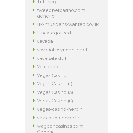
Tutoring
tweedbetcasino.com
generic
uk-musicians-wanted.co.uk
Uncategorized
vavada
vavadakasynoonlinepl
vavadatestpl
Vd casino
Vegas Casino
Vegas Casino (1)
Vegas Casino (3)
Vegas Casino (6)
vegas-casino-hero.nl
vox casino hrvatska
wageoncasinos.com
Generic