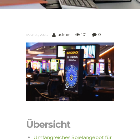
admin
101
0
MAY 26, 2026
Übersicht
Umfangreiches Spielangebot für