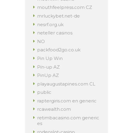
mouthfeelpress.com CZ
mrluckybet.net-de
nesrf.org.uk
neteller casinos
NO
packfood2go.co.uk
Pin Up Win
Pin-up AZ
PinUp AZ
playaugustapines.com CL
public
raptergiris.com en generic
rcawealth.com
retimbacasino.com generic
es
rodeoslot-casino