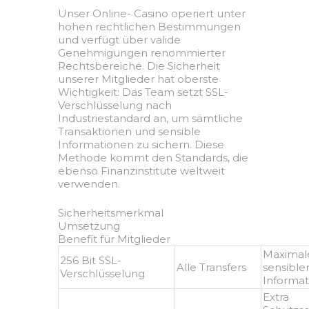
Unser Online- Casino operiert unter
hohen rechtlichen Bestimmungen
und verfügt über valide
Genehmigungen renommierter
Rechtsbereiche. Die Sicherheit
unserer Mitglieder hat oberste
Wichtigkeit: Das Team setzt SSL-
Verschlüsselung nach
Industriestandard an, um sämtliche
Transaktionen und sensible
Informationen zu sichern. Diese
Methode kommt den Standards, die
ebenso Finanzinstitute weltweit
verwenden.
Sicherheitsmerkmal
Umsetzung
Benefit für Mitglieder
Maximal
256 Bit SSL-
Alle Transfers
sensible
Verschlüsselung
Informa
Extra