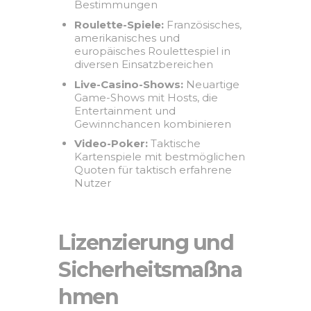
Bestimmungen
Roulette-Spiele:
Französisches,
amerikanisches und
europäisches Roulettespiel in
diversen Einsatzbereichen
Live-Casino-Shows:
Neuartige
Game-Shows mit Hosts, die
Entertainment und
Gewinnchancen kombinieren
Video-Poker:
Taktische
Kartenspiele mit bestmöglichen
Quoten für taktisch erfahrene
Nutzer
Lizenzierung und
Sicherheitsmaßna
hmen