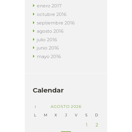
enero
2017
octubre
2016
septiembre
2016
agosto
2016
julio
2016
junio
2016
mayo
2016
Calendar
AGOSTO
2026
L
M
X
J
V
S
D
1
2