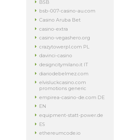
BSB
bsb-007-casino-au.com
Casino Aruba Bet
casino-extra
casino-vegashero.org
crazytowerpl.com PL
davinci-casino
designcitymilano.it IT
diariodebelmez.com
elvisluckcasino.com
promotions generic
empirea-casino-de.com DE
EN
equipment-statt-power.de
ES
ethereumcode.io