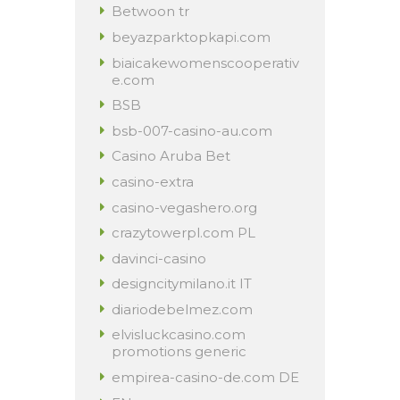
Betwoon tr
beyazparktopkapi.com
biaicakewomenscooperativ
e.com
BSB
bsb-007-casino-au.com
Casino Aruba Bet
casino-extra
casino-vegashero.org
crazytowerpl.com PL
davinci-casino
designcitymilano.it IT
diariodebelmez.com
elvisluckcasino.com
promotions generic
empirea-casino-de.com DE