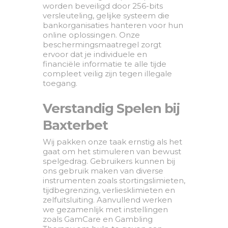
worden beveiligd door 256-bits
versleuteling, gelijke systeem die
bankorganisaties hanteren voor hun
online oplossingen. Onze
beschermingsmaatregel zorgt
ervoor dat je individuele en
financiële informatie te alle tijde
compleet veilig zijn tegen illegale
toegang.
Verstandig Spelen bij
Baxterbet
Wij pakken onze taak ernstig als het
gaat om het stimuleren van bewust
spelgedrag. Gebruikers kunnen bij
ons gebruik maken van diverse
instrumenten zoals stortingslimieten,
tijdbegrenzing, verliesklimieten en
zelfuitsluiting. Aanvullend werken
we gezamenlijk met instellingen
zoals GamCare en Gambling