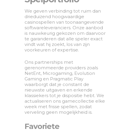
We geven verbinding tot ruim dan
drieduizend hoogwaardige
casinospellen van toonaangevende
softwareleveranciers. Onze aanbod
is nauwkeurig gekozen om daarvoor
te garanderen dat alle speler exact
vindt wat hij zoekt, los van zijn
voorkeuren of expertise.
Ons partnerships met
gerenommeerde providers zoals
NetEnt, Microgaming, Evolution
Gaming en Pragmatic Play
waarborgt dat je constant de
nieuwste uitgaven en erkende
klassiekers tot je dispositie hebt. We
actualiseren ons gamecollectie elke
week met frisse spellen, zodat
verveling geen mogelijkheid is.
Favoriete