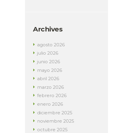
Archives
agosto
2026
julio
2026
junio
2026
mayo
2026
abril
2026
marzo
2026
febrero
2026
enero
2026
diciembre
2025
noviembre
2025
octubre
2025