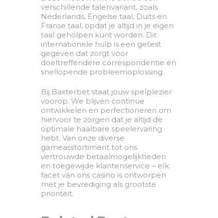
verschillende talenvariant, zoals
Nederlands, Engelse taal, Duits en
Franse taal, opdat je altijd in je eigen
taal geholpen kunt worden. Dit
internationele hulp is een getest
gegeven dat zorgt voor
doeltreffendere correspondentie en
snellopende probleemoplossing.
Bij Baxterbet staat jouw spelplezier
voorop. We blijven continue
ontwikkelen en perfectioneren om
hiervoor te zorgen dat je altijd de
optimale haalbare speelervaring
hebt. Van onze diverse
gameasstortiment tot ons
vertrouwde betaalmogelijkheden
en toegewijde klantenservice – elk
facet van ons casino is ontworpen
met je bevrediging als grootste
prioriteit.