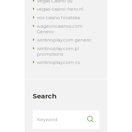
Vegas Casino (6)
vegas-casino-hero.nl
vox casino hrvatska
wageoncasinos.com
Generic
wintinoplay.com generic
wintinoplay.com pl
promotions
wintinoplay.com-cs
Search