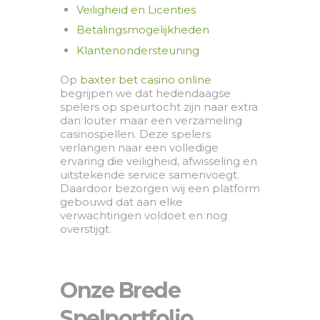
Veiligheid en Licenties
Betalingsmogelijkheden
Klantenondersteuning
Op
baxter bet casino online
begrijpen we dat hedendaagse
spelers op speurtocht zijn naar extra
dan louter maar een verzameling
casinospellen. Deze spelers
verlangen naar een volledige
ervaring die veiligheid, afwisseling en
uitstekende service samenvoegt.
Daardoor bezorgen wij een platform
gebouwd dat aan elke
verwachtingen voldoet en nog
overstijgt.
Onze Brede
Spelportfolio