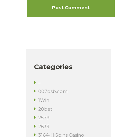
Categories
–
007bsb.com
1Win
20bet
2579
2633
3164-HiSpins Casino