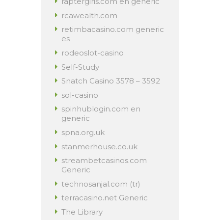
raptergiris.com en generic
rcawealth.com
retimbacasino.com generic
es
rodeoslot-casino
Self-Study
Snatch Casino 3578 – 3592
sol-casino
spinhublogin.com en
generic
spna.org.uk
stanmerhouse.co.uk
streambetcasinos.com
Generic
technosanjal.com (tr)
terracasino.net Generic
The Library