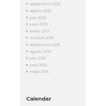
septiembre
2025
agosto
2025
julio
2025
junio
2025
enero
2017
octubre
2016
septiembre
2016
agosto
2016
julio
2016
junio
2016
mayo
2016
Calendar