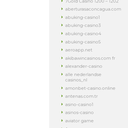
7Gold Casino 1200 – 1202
aberturasaconcagua.com
abuking-casino1
abuking-casino3
abuking-casino4
abuking-casino5
aeroapp.net
akibawincasinos.com fr
alexander-casino
alle nederlandse
casinos_nl
amonbet-casino.online
antenas.com.tr
asino-casino1
asinos-casino
aviator game