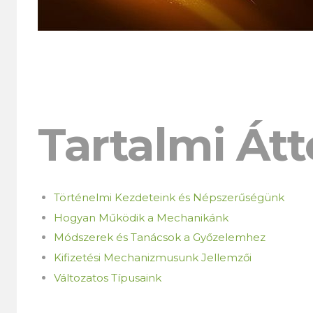
Tartalmi Átt
Történelmi Kezdeteink és Népszerűségünk
Hogyan Működik a Mechanikánk
Módszerek és Tanácsok a Győzelemhez
Kifizetési Mechanizmusunk Jellemzői
Változatos Típusaink