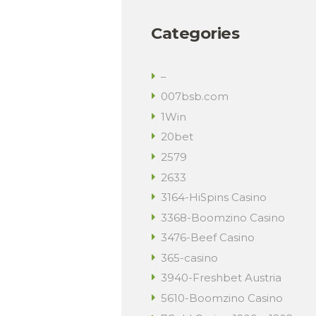
Categories
–
007bsb.com
1Win
20bet
2579
2633
3164-HiSpins Casino
3368-Boomzino Casino
3476-Beef Casino
365-casino
3940-Freshbet Austria
5610-Boomzino Casino