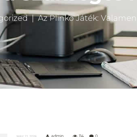
gorized
Az Plinko Játék: Valamenn
admin
114
0
MAY 21, 2026