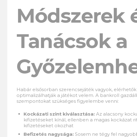
Módszerek 
Tanácsok a
Győzelemh
Habár elsősorban szerencsejáték vagyok, elérhető
optimalizálhatják a játékot velem. A bankroll gazdá
szempontokat szükséges figyelembe venni:
Kockázati szint kiválasztása:
Az alacsony kocká
kifizetéseket kínál, ellenben a magas kockázat r
kifizetéseket okozhat
Befizetés nagysága:
Sosem ne tégy fel nagyobb