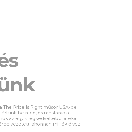
és
günk
 The Price Is Right műsor USA-beli
t jártunk be meg, és mostanra a
mok az egyik legkedveltebb játéka
térbe vezetett, ahonnan milliók élvez