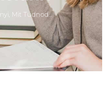
yi, Mit Tudnod...