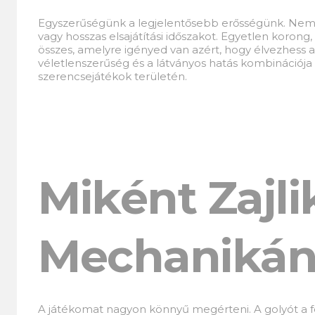
Egyszerűségünk a legjelentősebb erősségünk. Nem 
vagy hosszas elsajátítási időszakot. Egyetlen korong
összes, amelyre igényed van azért, hogy élvezhess 
véletlenszerűség és a látványos hatás kombinációja
szerencsejátékok területén.
Miként Zajli
Mechaniká
A játékomat nagyon könnyű megérteni. A golyót a fel