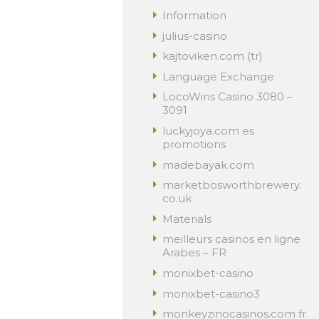
Information
julius-casino
kajtoviken.com (tr)
Language Exchange
LocoWins Casino 3080 –
3091
luckyjoya.com es
promotions
madebayak.com
marketbosworthbrewery.
co.uk
Materials
meilleurs casinos en ligne
Arabes – FR
monixbet-casino
monixbet-casino3
monkeyzinocasinos.com fr