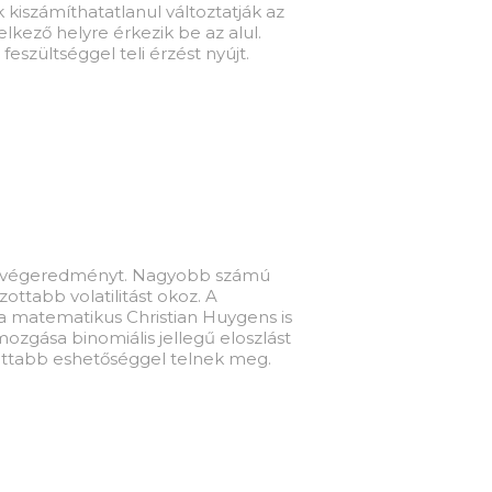
kiszámíthatatlanul változtatják az
lkező helyre érkezik be az alul.
eszültséggel teli érzést nyújt.
a a végeredményt. Nagyobb számú
ottabb volatilitást okoz. A
a matematikus Christian Huygens is
ozgása binomiális jellegű eloszlást
zottabb eshetőséggel telnek meg.