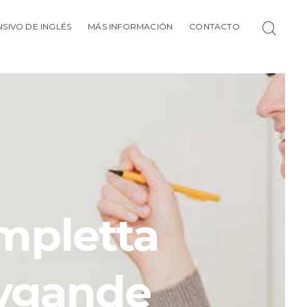
SIVO DE INGLÉS
MÁS INFORMACIÓN
CONTACTO
ompletta
lygande