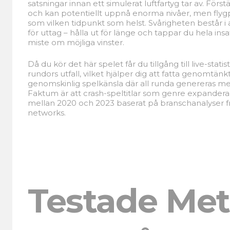
satsningar innan ett simulerat luftfartyg tar av. Först
och kan potentiellt uppnå enorma nivåer, men flyg
som vilken tidpunkt som helst. Svårigheten består
för uttag – hålla ut för länge och tappar du hela insat
miste om möjliga vinster.
Då du kör det här spelet får du tillgång till live-sta
rundors utfall, vilket hjälper dig att fatta genomtänk
genomskinlig spelkänsla där all runda genereras med
Faktum är att crash-speltitlar som genre expander
mellan 2020 och 2023 baserat på branschanalyser fr
networks.
Testade Met