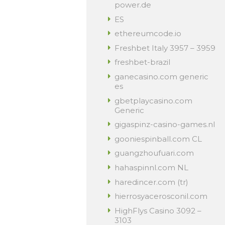
power.de
ES
ethereumcode.io
Freshbet Italy 3957 – 3959
freshbet-brazil
ganecasino.com generic
es
gbetplaycasino.com
Generic
gigaspinz-casino-games.nl
gooniespinball.com CL
guangzhoufuari.com
hahaspinnl.com NL
haredincer.com (tr)
hierrosyacerosconil.com
HighFlys Casino 3092 –
3103