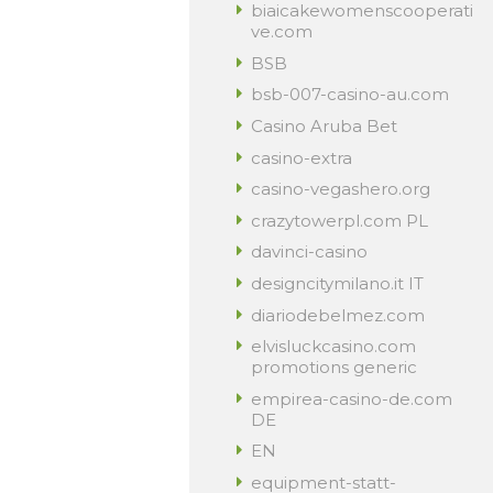
biaicakewomenscooperati
ve.com
BSB
bsb-007-casino-au.com
Casino Aruba Bet
casino-extra
casino-vegashero.org
crazytowerpl.com PL
davinci-casino
designcitymilano.it IT
diariodebelmez.com
elvisluckcasino.com
promotions generic
empirea-casino-de.com
DE
EN
equipment-statt-