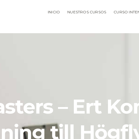
INICIO
NUESTROS CURSOS
CURSO INTEN
sters – Ert K
ning till Högf