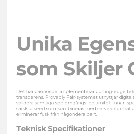
Unika Egen
som Skiljer 
Det här casinospel implementerar cutting-edge tekni
transparens. Provably Fair-systemet utnyttjar digital
validera samtliga spelomgångs legitimitet. Innan sp
särskild seed som kombineras med serverinformation 
eliminerar fusk från någondera part.
Teknisk Specifikationer