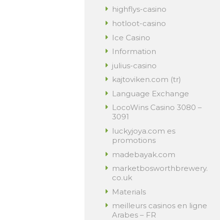
highflys-casino
hotloot-casino
Ice Casino
Information
julius-casino
kajtoviken.com (tr)
Language Exchange
LocoWins Casino 3080 –
3091
luckyjoya.com es
promotions
madebayak.com
marketbosworthbrewery.
co.uk
Materials
meilleurs casinos en ligne
Arabes – FR