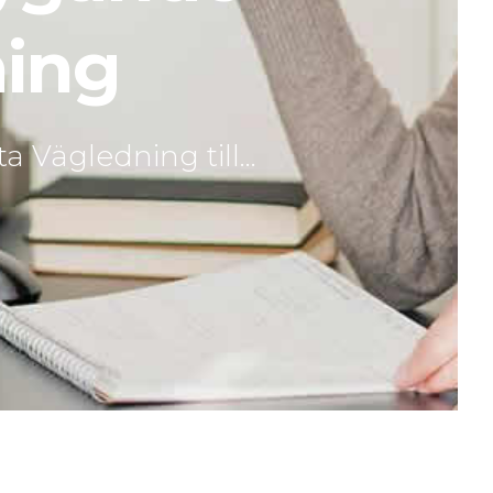
ning
 Vägledning till...