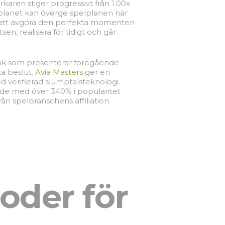
ärkaren stiger progressivt från 1.00x
planet kan överge spelplanen när
 i att avgöra den perfekta momenten
sen, realisera för tidigt och går
tistik som presenterar föregående
ta beslut.
Avia Masters
ger en
 verifierad slumptalsteknologi.
ade med över 340% i popularitet
ån spelbranschens affiliation
oder för