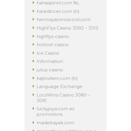
hahaspinnl.com NL
haredincer.com (tr)
hierrosyacerosconil.com
HighFlys Casino 3092 – 3103
highflys-casino
hotloot-casino
Ice Casino
Information
julius-casino
kajtoviken.com (tr)
Language Exchange
LocoWins Casino 3080 –
3091
luckyjoya.com es
promotions
madebayak.com