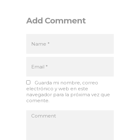
Add Comment
Guarda mi nombre, correo
electrónico y web en este
navegador para la próxima vez que
comente.