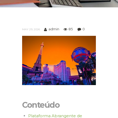
admin
85
0
MAY 29, 2026
Conteúdo
Plataforma Abrangente de