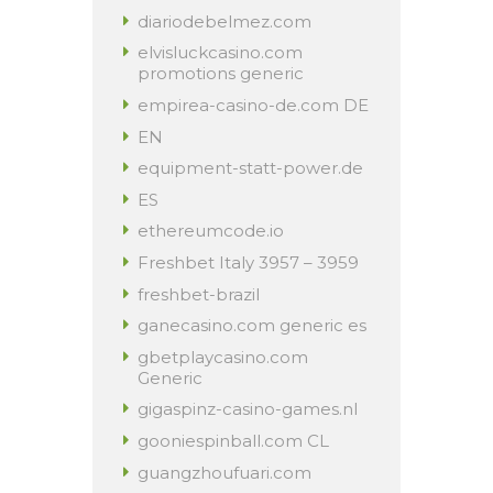
diariodebelmez.com
elvisluckcasino.com
promotions generic
empirea-casino-de.com DE
EN
equipment-statt-power.de
ES
ethereumcode.io
Freshbet Italy 3957 – 3959
freshbet-brazil
ganecasino.com generic es
gbetplaycasino.com
Generic
gigaspinz-casino-games.nl
gooniespinball.com CL
guangzhoufuari.com