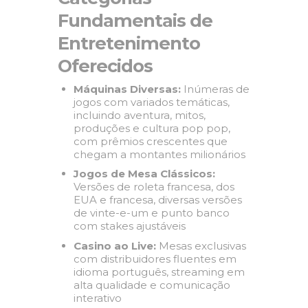
Fundamentais de
Entretenimento
Oferecidos
Máquinas Diversas:
Inúmeras de
jogos com variados temáticas,
incluindo aventura, mitos,
produções e cultura pop pop,
com prêmios crescentes que
chegam a montantes milionários
Jogos de Mesa Clássicos:
Versões de roleta francesa, dos
EUA e francesa, diversas versões
de vinte-e-um e punto banco
com stakes ajustáveis
Casino ao Live:
Mesas exclusivas
com distribuidores fluentes em
idioma português, streaming em
alta qualidade e comunicação
interativo