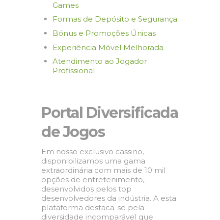
Games
Formas de Depósito e Segurança
Bónus e Promoções Únicas
Experiência Móvel Melhorada
Atendimento ao Jogador
Profissional
Portal Diversificada
de Jogos
Em nosso exclusivo cassino,
disponibilizamos uma gama
extraordinária com mais de 10 mil
opções de entretenimento,
desenvolvidos pelos top
desenvolvedores da indústria. A esta
plataforma destaca-se pela
diversidade incomparável que