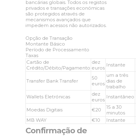
bancárias globais. Todos os registos
privados e transações económicas
são protegidos através de
mecanismos avançados que
impedem acessos não autorizados.
Opção de Transação
Montante Básico
Período de Processamento
Taxas
Cartão de
dez
Instante
Crédito/Débito/Pagamento
euros
um a três
50
Transfer Bank Transfer
dias de
euros
trabalho
dez
Wallets Eletrónicas
Instantâneo
euros
15 a 30
Moedas Digitais
€20
minutos
MB WAY
€10
Instante
Confirmação de