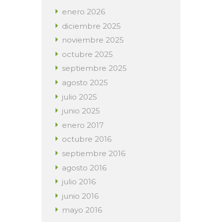
enero
2026
diciembre
2025
noviembre
2025
octubre
2025
septiembre
2025
agosto
2025
julio
2025
junio
2025
enero
2017
octubre
2016
septiembre
2016
agosto
2016
julio
2016
junio
2016
mayo
2016