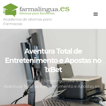
Academia de idiomas para
Farmacias
Aventura Total de
Entretenimento e Apostas no
1xBet
Home
Uncategorized
Aventura Total de Entretenimento e Apostas no...