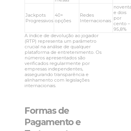
novent
e dois
Jackpots
40+
Redes
por
Progressivos
opções
Internacionais
cento –
95,8%
A índice de devolução ao jogador
(RTP) representa um parâmetro
crucial na análise de qualquer
plataforma de entretenimento. Os
números apresentados são
verificados regularmente por
empresas independentes,
assegurando transparência e
alinhamento com legislações
internacionais.
Formas de
Pagamento e