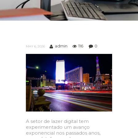
admin
116
0
MAY 6, 2026
A setor de lazer digital tem
experimentado um avanço
exponencial nos passados anos,