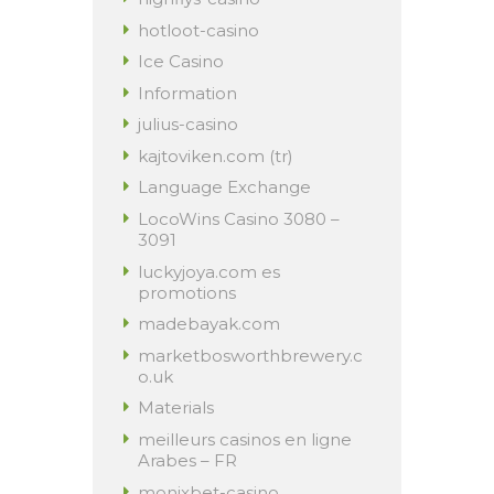
hotloot-casino
Ice Casino
Information
julius-casino
kajtoviken.com (tr)
Language Exchange
LocoWins Casino 3080 –
3091
luckyjoya.com es
promotions
madebayak.com
marketbosworthbrewery.c
o.uk
Materials
meilleurs casinos en ligne
Arabes – FR
monixbet-casino