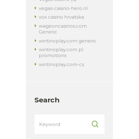
vegas-casino-hero.nl
vox casino hrvatska
wageoncasinos.com
Generic
wintinoplay.com generic
wintinoplay.com pl
promotions
wintinoplay.com-cs
Search