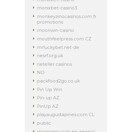
monixbet-casino3
monkeyzinocasinos.com fr
promotions
moonwin-casino
mouthfeelpress.com CZ
mrluckybet.net-de
nesrf.org.uk
neteller casinos
NO
packfood2go.co.uk
Pin Up Win
Pin-up AZ
PinUp AZ
playaugustapines.com CL
public
raptergiris.com en generic