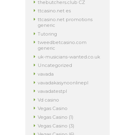
thebutchers.club CZ
ttcasino.net es
ttcasino.net promotions
generic
Tutoring
tweedbetcasino.com
generic
uk-musicians-wanted.co.uk
Uncategorized
vavada
vavadakasynoonlinepl
vavadatestpl
Vd casino
Vegas Casino
Vegas Casino (1)
Vegas Casino (3)
Vegas Casino (6)