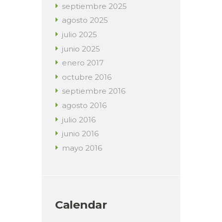
septiembre
2025
agosto
2025
julio
2025
junio
2025
enero
2017
octubre
2016
septiembre
2016
agosto
2016
julio
2016
junio
2016
mayo
2016
Calendar