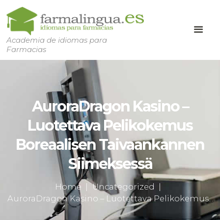
Academia de idiomas para
Farmacias
AuroraDragon Kasino –
Luotettava Pelikokemus
Boreaalisen Taivaankannen
Siimeksessä
Home
Uncategorized
AuroraDragon Kasino – Luotettava Pelikokemus...