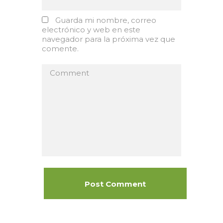
Guarda mi nombre, correo
electrónico y web en este
navegador para la próxima vez que
comente.