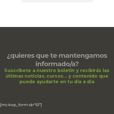
¿quieres que te mantengamos
informado/a?
Suscríbete a nuestro boletín y recibirás las
últimas noticias, cursos... y contenido que
puede ayudarte en tu día a día
[mc4wp_form id="61"]