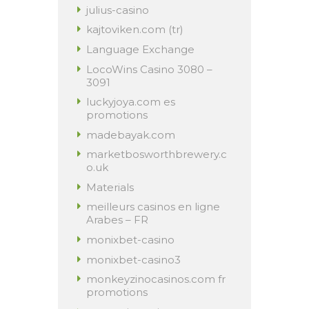
julius-casino
kajtoviken.com (tr)
Language Exchange
LocoWins Casino 3080 –
3091
luckyjoya.com es
promotions
madebayak.com
marketbosworthbrewery.c
o.uk
Materials
meilleurs casinos en ligne
Arabes – FR
monixbet-casino
monixbet-casino3
monkeyzinocasinos.com fr
promotions