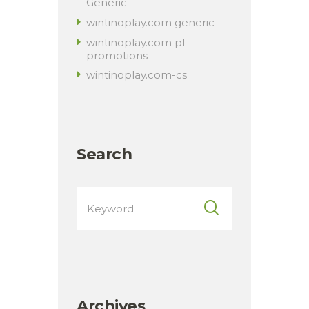
Generic
wintinoplay.com generic
wintinoplay.com pl
promotions
wintinoplay.com-cs
Search
Archives