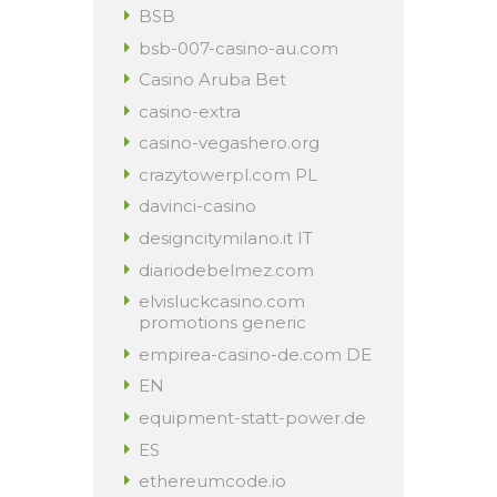
BSB
bsb-007-casino-au.com
Casino Aruba Bet
casino-extra
casino-vegashero.org
crazytowerpl.com PL
davinci-casino
designcitymilano.it IT
diariodebelmez.com
elvisluckcasino.com
promotions generic
empirea-casino-de.com DE
EN
equipment-statt-power.de
ES
ethereumcode.io