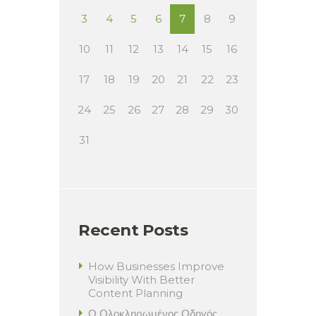
3
4
5
6
7
8
9
10
11
12
13
14
15
16
17
18
19
20
21
22
23
24
25
26
27
28
29
30
31
Recent Posts
How Businesses Improve
Visibility With Better
Content Planning
Ο Ολοκληρωμένος Οδηγός