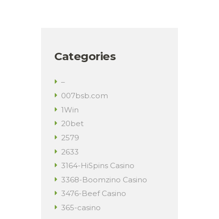
Categories
–
007bsb.com
1Win
20bet
2579
2633
3164-HiSpins Casino
3368-Boomzino Casino
3476-Beef Casino
365-casino