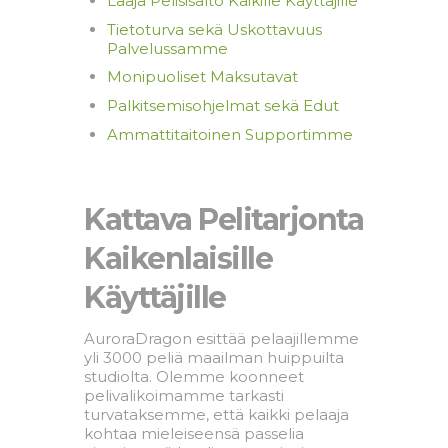
Laaja Pelisisältö Kaikille Käyttäjille
Tietoturva sekä Uskottavuus
Palvelussamme
Monipuoliset Maksutavat
Palkitsemisohjelmat sekä Edut
Ammattitaitoinen Supportimme
Kattava Pelitarjonta
Kaikenlaisille
Käyttäjille
AuroraDragon esittää pelaajillemme
yli 3000 peliä maailman huippuilta
studiolta. Olemme koonneet
pelivalikoimamme tarkasti
turvataksemme, että kaikki pelaaja
kohtaa mieleiseensä passelia