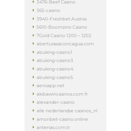
3476-Beef Casino
365-casino
3940-Freshbet Austria
5610-Boomzino Casino
7Gold Casino 1200 – 1202
aberturasaconcagua.com
abuking-casino1
abuking-casino3
abuking-casino4
abuking-casino5
aeroapp.net
akibawincasinos.com fr
alexander-casino
alle nederlandse casinos_nl
amonbet-casino.online
antenas.com.tr