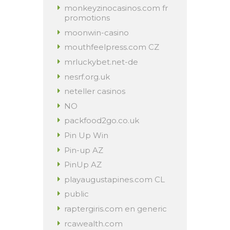
monkeyzinocasinos.com fr
promotions
moonwin-casino
mouthfeelpress.com CZ
mrluckybet.net-de
nesrf.org.uk
neteller casinos
NO
packfood2go.co.uk
Pin Up Win
Pin-up AZ
PinUp AZ
playaugustapines.com CL
public
raptergiris.com en generic
rcawealth.com