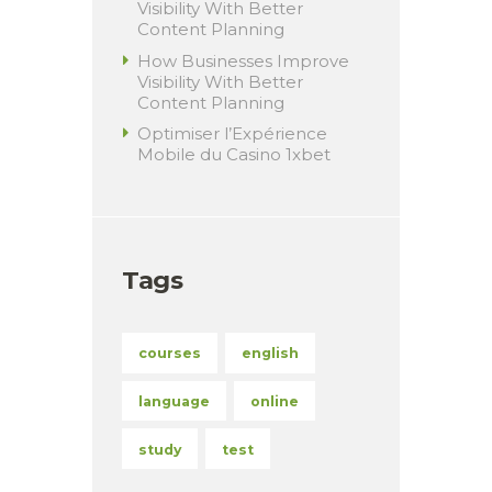
Visibility With Better
Content Planning
How Businesses Improve
Visibility With Better
Content Planning
Optimiser l’Expérience
Mobile du Casino 1xbet
Tags
courses
english
language
online
study
test