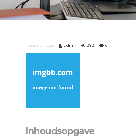
admin
282
0
FEBRUARY 4, 2026
Inhoudsopgave