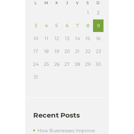
L
M
X
J
V
S
D
1
2
3
4
5
6
7
8
9
10
11
12
13
14
15
16
17
18
19
20
21
22
23
24
25
26
27
28
29
30
31
Recent Posts
How Businesses Improve