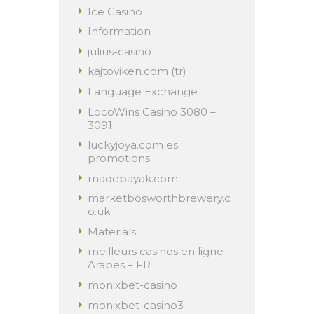
Ice Casino
Information
julius-casino
kajtoviken.com (tr)
Language Exchange
LocoWins Casino 3080 –
3091
luckyjoya.com es
promotions
madebayak.com
marketbosworthbrewery.c
o.uk
Materials
meilleurs casinos en ligne
Arabes – FR
monixbet-casino
monixbet-casino3