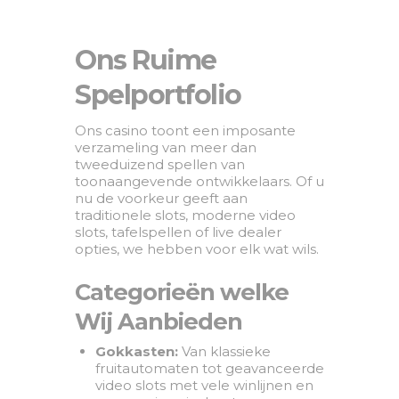
Ons Ruime
Spelportfolio
Ons casino toont een imposante
verzameling van meer dan
tweeduizend spellen van
toonaangevende ontwikkelaars. Of u
nu de voorkeur geeft aan
traditionele slots, moderne video
slots, tafelspellen of live dealer
opties, we hebben voor elk wat wils.
Categorieën welke
Wij Aanbieden
Gokkasten:
Van klassieke
fruitautomaten tot geavanceerde
video slots met vele winlijnen en