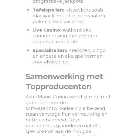
progressieve jackpots
Tafelspellen:
Klassiekers zoals
blackjack, roulette, baccarat en
poker in vele varianten
Live Casino:
Authentieke
casinobeleving met ervaren
dealers in real-time
Specialiteiten:
Krasloten, bingo
en andere unieke spelvormen
voor afwisseling
Samenwerking met
Topproducenten
AstroMania Casino werkt samen met
gerenommeerde
softwareontwikkelaars die bekend
staan vanwege hun vernieuwing en
betrouwbaarheid. Deze
partnerships garanderen dat elk
spel voldoet aan de hoogste