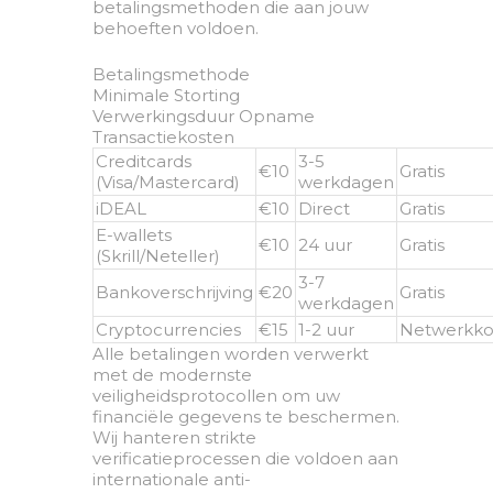
betalingsmethoden die aan jouw
behoeften voldoen.
Betalingsmethode
Minimale Storting
Verwerkingsduur Opname
Transactiekosten
Creditcards
3-5
€10
Gratis
(Visa/Mastercard)
werkdagen
iDEAL
€10
Direct
Gratis
E-wallets
€10
24 uur
Gratis
(Skrill/Neteller)
3-7
Bankoverschrijving
€20
Gratis
werkdagen
Cryptocurrencies
€15
1-2 uur
Netwerkko
Alle betalingen worden verwerkt
met de modernste
veiligheidsprotocollen om uw
financiële gegevens te beschermen.
Wij hanteren strikte
verificatieprocessen die voldoen aan
internationale anti-