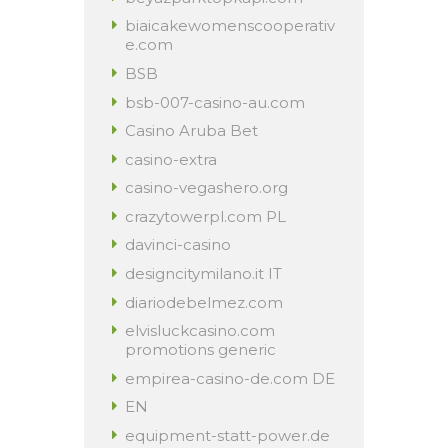
biaicakewomenscooperativ
e.com
BSB
bsb-007-casino-au.com
Casino Aruba Bet
casino-extra
casino-vegashero.org
crazytowerpl.com PL
davinci-casino
designcitymilano.it IT
diariodebelmez.com
elvisluckcasino.com
promotions generic
empirea-casino-de.com DE
EN
equipment-statt-power.de