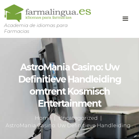
Academia de idiomas para
Farmacias
AstroMania Casino: Uw
Definitieve Handleiding
omtrent Kosmisch
Entertainment
Home
Uncategorized
AstroMania Casino: Uw Definitieve Handleiding...