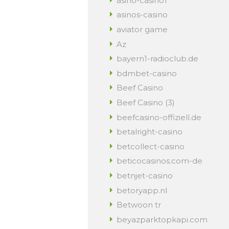
asino-casino1
asinos-casino
aviator game
Az
bayern1-radioclub.de
bdmbet-casino
Beef Casino
Beef Casino (3)
beefcasino-offiziell.de
betalright-casino
betcollect-casino
beticocasinos.com-de
betnjet-casino
betoryapp.nl
Betwoon tr
beyazparktopkapi.com