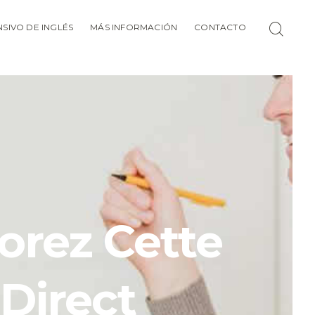
SIVO DE INGLÉS
MÁS INFORMACIÓN
CONTACTO
orez Cette
 Direct