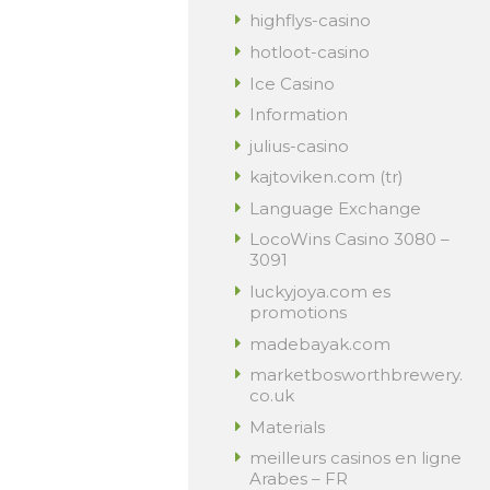
highflys-casino
hotloot-casino
Ice Casino
Information
julius-casino
kajtoviken.com (tr)
Language Exchange
LocoWins Casino 3080 –
3091
luckyjoya.com es
promotions
madebayak.com
marketbosworthbrewery.
co.uk
Materials
meilleurs casinos en ligne
Arabes – FR