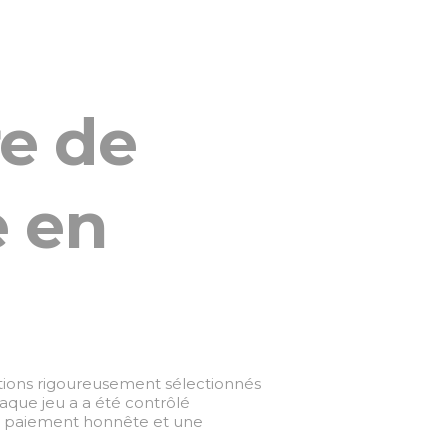
re de
 en
ctions rigoureusement sélectionnés
aque jeu a a été contrôlé
e paiement honnête et une