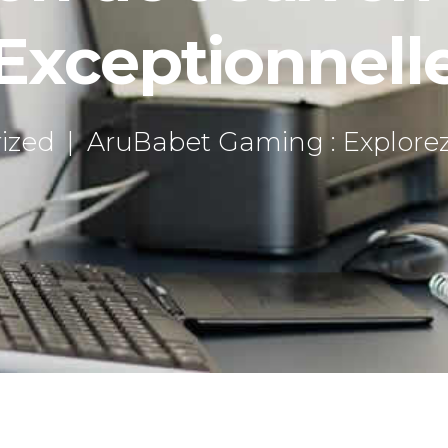
Exceptionnell
ized
AruBabet Gaming : Explorez 