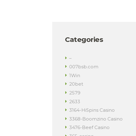
Categories
–
007bsb.com
1Win
20bet
2579
2633
3164-HiSpins Casino
3368-Boomzino Casino
3476-Beef Casino