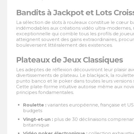
Bandits à Jackpot et Lots Crois
La sélection de slots à rouleaux constitue le cœur b
indémodables aux créations vidéo ultra-modernes
exceptionnelle qui comble tous les profils de joueur
atteignent souvent des gains extraordinaires, procu
bouleversent littéralement des existences.
Plateaux de Jeux Classiques
Les adeptes de réflexion découvriront leur plaisir av
divertissements de plateau. Le blackjack, la roulet
punto banco et le poker dans toutes leurs versions
Cette plate-forme intuitive autorise même aux novi
principes fondamentales.
Roulette :
variantes européenne, française et US a
budgets
Vingt-et-un :
plus de 30 déclinaisons comprenant 
britannique
Vidéo poker électronique :
collection exhaustiv