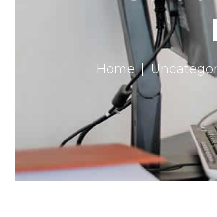
Home
Uncategor