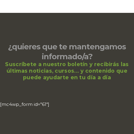
¿quieres que te mantengamos
informado/a?
Suscríbete a nuestro boletín y recibirás las
últimas noticias, cursos... y contenido que
puede ayudarte en tu día a día
[mc4wp_form id="61"]