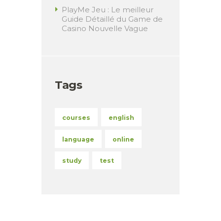
PlayMe Jeu : Le meilleur
Guide Détaillé du Game de
Casino Nouvelle Vague
Tags
courses
english
language
online
study
test