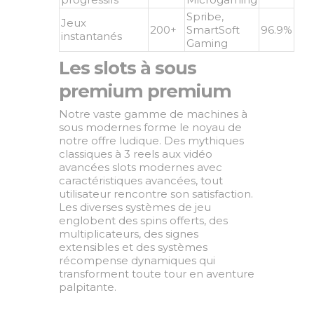
Spribe,
Jeux
200+
SmartSoft
96.9%
instantanés
Gaming
Les slots à sous
premium premium
Notre vaste gamme de machines à
sous modernes forme le noyau de
notre offre ludique. Des mythiques
classiques à 3 reels aux vidéo
avancées slots modernes avec
caractéristiques avancées, tout
utilisateur rencontre son satisfaction.
Les diverses systèmes de jeu
englobent des spins offerts, des
multiplicateurs, des signes
extensibles et des systèmes
récompense dynamiques qui
transforment toute tour en aventure
palpitante.