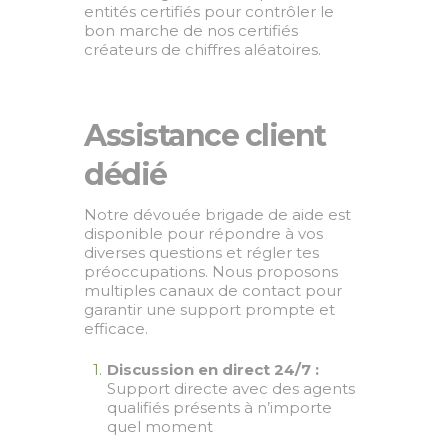
entités certifiés pour contrôler le
bon marche de nos certifiés
créateurs de chiffres aléatoires.
Assistance client
dédié
Notre dévouée brigade de aide est
disponible pour répondre à vos
diverses questions et régler tes
préoccupations. Nous proposons
multiples canaux de contact pour
garantir une support prompte et
efficace.
Discussion en direct 24/7 :
Support directe avec des agents
qualifiés présents à n’importe
quel moment