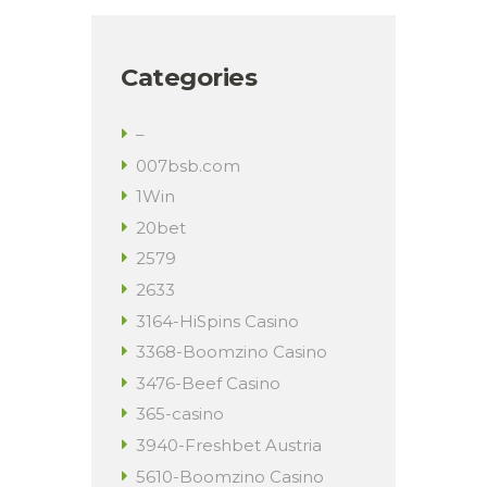
Categories
–
007bsb.com
1Win
20bet
2579
2633
3164-HiSpins Casino
3368-Boomzino Casino
3476-Beef Casino
365-casino
3940-Freshbet Austria
5610-Boomzino Casino