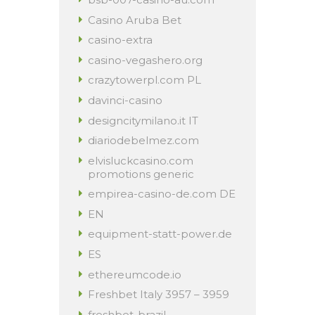
Casino Aruba Bet
casino-extra
casino-vegashero.org
crazytowerpl.com PL
davinci-casino
designcitymilano.it IT
diariodebelmez.com
elvisluckcasino.com
promotions generic
empirea-casino-de.com DE
EN
equipment-statt-power.de
ES
ethereumcode.io
Freshbet Italy 3957 – 3959
freshbet-brazil