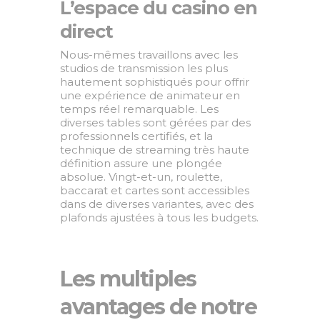
L’espace du casino en
direct
Nous-mêmes travaillons avec les
studios de transmission les plus
hautement sophistiqués pour offrir
une expérience de animateur en
temps réel remarquable. Les
diverses tables sont gérées par des
professionnels certifiés, et la
technique de streaming très haute
définition assure une plongée
absolue. Vingt-et-un, roulette,
baccarat et cartes sont accessibles
dans de diverses variantes, avec des
plafonds ajustées à tous les budgets.
Les multiples
avantages de notre