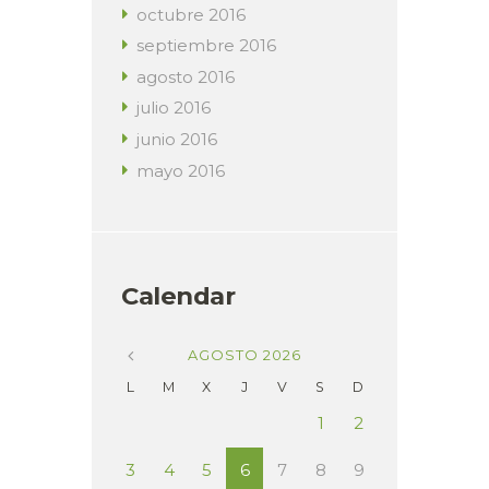
octubre
2016
septiembre
2016
agosto
2016
julio
2016
junio
2016
mayo
2016
Calendar
AGOSTO
2026
L
M
X
J
V
S
D
1
2
3
4
5
6
7
8
9