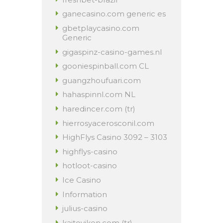
ganecasino.com generic es
gbetplaycasino.com
Generic
gigaspinz-casino-games.nl
gooniespinball.com CL
guangzhoufuari.com
hahaspinnl.com NL
haredincer.com (tr)
hierrosyacerosconil.com
HighFlys Casino 3092 – 3103
highflys-casino
hotloot-casino
Ice Casino
Information
julius-casino
kajtoviken.com (tr)