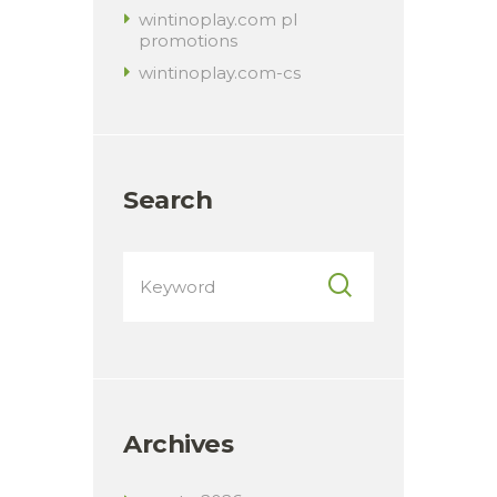
wintinoplay.com pl
promotions
wintinoplay.com-cs
Search
Archives