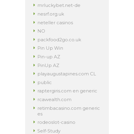
mrluckybet.net-de
nesrf.org.uk
neteller casinos
NO
packfood2go.co.uk
Pin Up Win
Pin-up AZ
PinUp AZ
playaugustapines.com CL
public
raptergiris.com en generic
rcawealth.com
retimbacasino.com generic
es
rodeoslot-casino
Self-Study