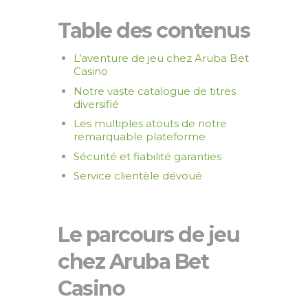
Table des contenus
L’aventure de jeu chez Aruba Bet
Casino
Notre vaste catalogue de titres
diversifié
Les multiples atouts de notre
remarquable plateforme
Sécurité et fiabilité garanties
Service clientèle dévoué
Le parcours de jeu
chez Aruba Bet
Casino