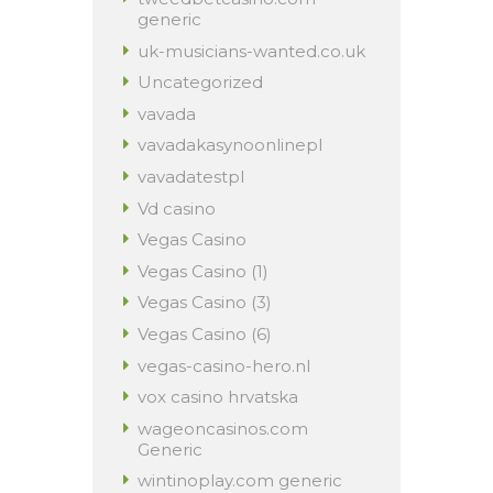
generic
uk-musicians-wanted.co.uk
Uncategorized
vavada
vavadakasynoonlinepl
vavadatestpl
Vd casino
Vegas Casino
Vegas Casino (1)
Vegas Casino (3)
Vegas Casino (6)
vegas-casino-hero.nl
vox casino hrvatska
wageoncasinos.com
Generic
wintinoplay.com generic