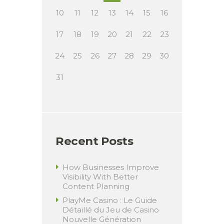
10
11
12
13
14
15
16
17
18
19
20
21
22
23
24
25
26
27
28
29
30
31
Recent Posts
How Businesses Improve
Visibility With Better
Content Planning
PlayMe Casino : Le Guide
Détaillé du Jeu de Casino
Nouvelle Génération