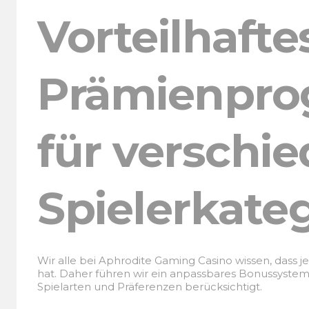
Vorteilhafte
Prämienpr
für verschi
Spielerkate
Wir alle bei Aphrodite Gaming Casino wissen, dass j
hat. Daher führen wir ein anpassbares Bonussystem 
Spielarten und Präferenzen berücksichtigt.