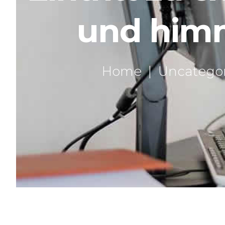
und him
Home
Uncategor