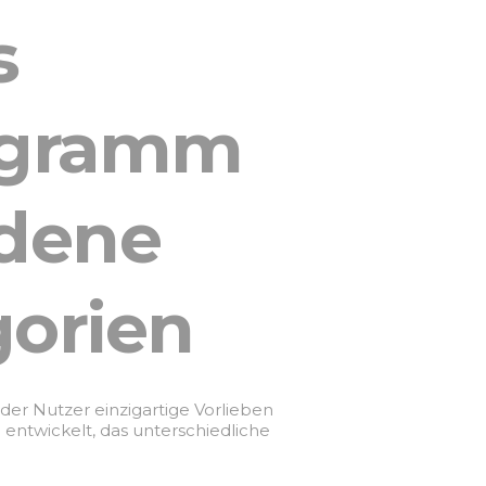
s
ogramm
edene
gorien
eder Nutzer einzigartige Vorlieben
entwickelt, das unterschiedliche