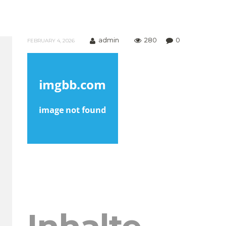
admin
280
0
FEBRUARY 4, 2026
Inhalte