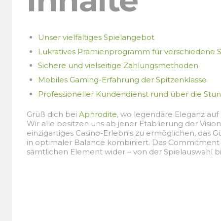
Unser vielfältiges Spielangebot
Lukratives Prämienprogramm für verschiedene S
Sichere und vielseitige Zahlungsmethoden
Mobiles Gaming-Erfahrung der Spitzenklasse
Professioneller Kundendienst rund über die Stu
Grüß dich bei
Aphrodite
, wo legendäre Eleganz auf
Wir alle besitzen uns ab jener Etablierung der Visio
einzigartiges Casino-Erlebnis zu ermöglichen, das 
in optimaler Balance kombiniert. Das Commitment fü
sämtlichen Element wider – von der Spielauswahl b