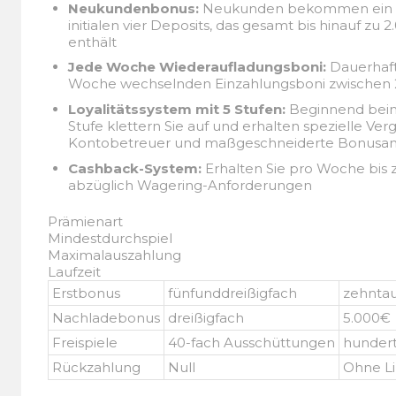
Neukundenbonus:
Neukunden bekommen ein ge
initialen vier Deposits, das gesamt bis hinauf zu
enthält
Jede Woche Wiederaufladungsboni:
Dauerhaft
Woche wechselnden Einzahlungsboni zwischen 
Loyalitätssystem mit 5 Stufen:
Beginnend beim 
Stufe klettern Sie auf und erhalten spezielle Ve
Kontobetreuer und maßgeschneiderte Bonusa
Cashback-System:
Erhalten Sie pro Woche bis z
abzüglich Wagering-Anforderungen
Prämienart
Mindestdurchspiel
Maximalauszahlung
Laufzeit
Erstbonus
fünfunddreißigfach
zehnta
Nachladebonus
dreißigfach
5.000€
Freispiele
40-fach Ausschüttungen
hundert
Rückzahlung
Null
Ohne Li