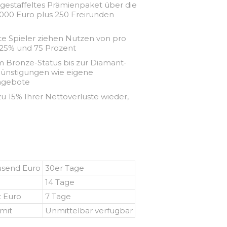
staffeltes Prämienpaket über die
 2.000 Euro plus 250 Freirunden
e Spieler ziehen Nutzen von pro
25% und 75 Prozent
Bronze-Status bis zur Diamant-
rgünstigungen wie eigene
ngebote
u 15% Ihrer Nettoverluste wieder,
usend Euro
30er Tage
14 Tage
 Euro
7 Tage
mit
Unmittelbar verfügbar