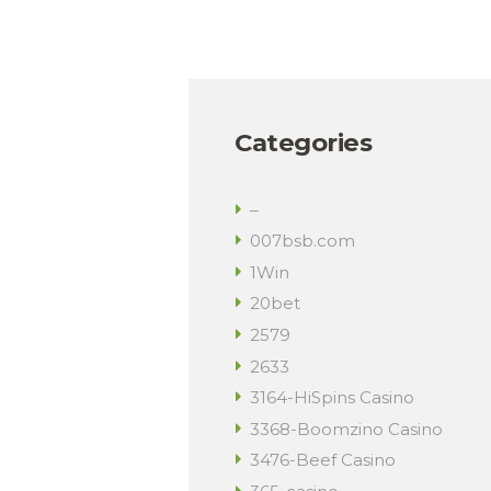
Categories
–
007bsb.com
1Win
20bet
2579
2633
3164-HiSpins Casino
3368-Boomzino Casino
3476-Beef Casino