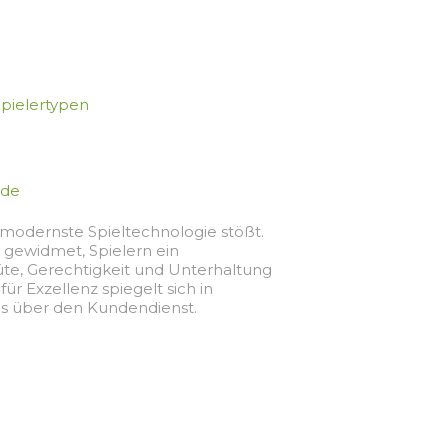
pielertypen
nde
 modernste Spieltechnologie stößt.
n gewidmet, Spielern ein
Güte, Gerechtigkeit und Unterhaltung
r Exzellenz spiegelt sich in
is über den Kundendienst.