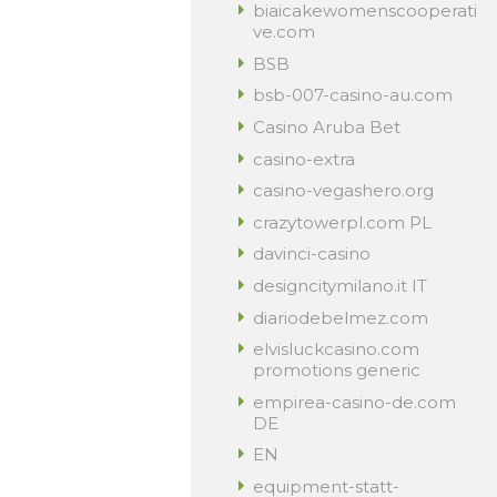
biaicakewomenscooperati
ve.com
BSB
bsb-007-casino-au.com
Casino Aruba Bet
casino-extra
casino-vegashero.org
crazytowerpl.com PL
davinci-casino
designcitymilano.it IT
diariodebelmez.com
elvisluckcasino.com
promotions generic
empirea-casino-de.com
DE
EN
equipment-statt-