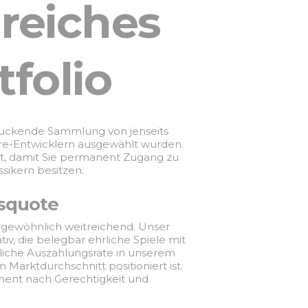
reiches
folio
druckende Sammlung von jenseits
ware-Entwicklern ausgewählt wurden.
ert, damit Sie permanent Zugang zu
sikern besitzen.
gsquote
ergewöhnlich weitreichend. Unser
v, die belegbar ehrliche Spiele mit
tliche Auszahlungsrate in unserem
 Marktdurchschnitt positioniert ist.
ement nach Gerechtigkeit und