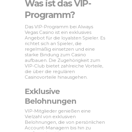
Was ist das VIP-
Programm?
Das VIP-Programm bei Always
Vegas Casino ist ein exklusives
Angebot für die loyalsten Spieler. Es
richtet sich an Spieler, die
regelmäßig einsetzen und eine
starke Bindung zum Casino
aufbauen. Die Zugehörigkeit zum
VIP-Club bietet zahlreiche Vorteile,
die über die regulären
Casinovorteile hinausgehen.
Exklusive
Belohnungen
VIP-Mitglieder genießen eine
Vielzahl von exklusiven
Belohnungen, die von persönlichen
Account-Managern bis hin zu