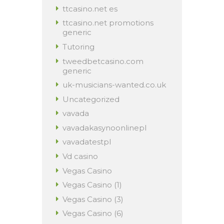
ttcasino.net es
ttcasino.net promotions
generic
Tutoring
tweedbetcasino.com
generic
uk-musicians-wanted.co.uk
Uncategorized
vavada
vavadakasynoonlinepl
vavadatestpl
Vd casino
Vegas Casino
Vegas Casino (1)
Vegas Casino (3)
Vegas Casino (6)