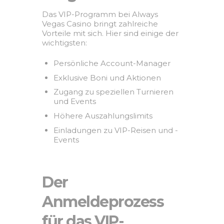
Das VIP-Programm bei Always
Vegas Casino bringt zahlreiche
Vorteile mit sich. Hier sind einige der
wichtigsten:
Persönliche Account-Manager
Exklusive Boni und Aktionen
Zugang zu speziellen Turnieren
und Events
Höhere Auszahlungslimits
Einladungen zu VIP-Reisen und -
Events
Der
Anmeldeprozess
für das VIP-