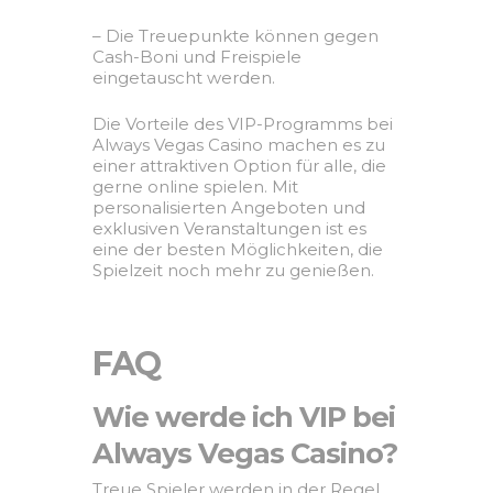
– Die Treuepunkte können gegen
Cash-Boni und Freispiele
eingetauscht werden.
Die Vorteile des VIP-Programms bei
Always Vegas Casino machen es zu
einer attraktiven Option für alle, die
gerne online spielen. Mit
personalisierten Angeboten und
exklusiven Veranstaltungen ist es
eine der besten Möglichkeiten, die
Spielzeit noch mehr zu genießen.
FAQ
Wie werde ich VIP bei
Always Vegas Casino?
Treue Spieler werden in der Regel