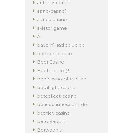
antenas.com.tr
asino-casino1
asinos-casino
aviator game
Az
bayern1-radioclub.de
bdmbet-casino
Beef Casino
Beef Casino (3)
beefcasino-offiziell.de
betalright-casino
betcollect-casino
beticocasinos.com-de
betnjet-casino
betoryapp.nl
Betwoon tr