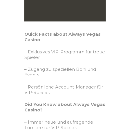
Quick Facts about Always Vegas
Casino
– Exklusives VIP-Programm für treue
Spieler.
– Zugang zu speziellen Boni und
Events.
– Persönliche Account-Manager für
VIP-Spieler.
Did You Know about Always Vegas
Casino?
– Immer neue und aufregende
Turniere für VIP-Spieler.