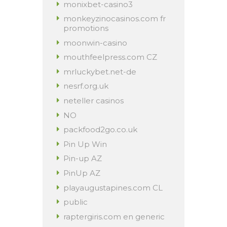
monixbet-casino3
monkeyzinocasinos.com fr
promotions
moonwin-casino
mouthfeelpress.com CZ
mrluckybet.net-de
nesrf.org.uk
neteller casinos
NO
packfood2go.co.uk
Pin Up Win
Pin-up AZ
PinUp AZ
playaugustapines.com CL
public
raptergiris.com en generic