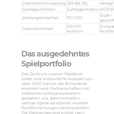
Datenverschlüsselung
256-Bit SSL
Verisig
Spielalgorithmen
Zufallsgenerator
eCOGR
Stufe 1
Zahlungssicherheit
PCI DSS
geprüf
DSGVO-
Europä
Datensicherheit
konform
Richtli
Das ausgedehntes
Spielportfolio
Das Zentrum unserer Plattform
bildet eine erstaunliche Auswahl von
über 3000 Games, die fortlaufend
erweitert wird. Partnerschaften mit
etablierten Softwareanbietern
gestatten uns, gleichermaßen
zeitlose Spiele als ebenso neueste
Veröffentlichungen bereitzustellen.
Die Kategorisierung erfolgt nach