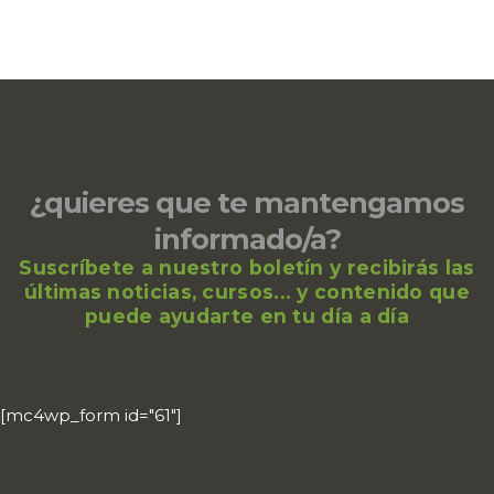
¿quieres que te mantengamos
informado/a?
Suscríbete a nuestro boletín y recibirás las
últimas noticias, cursos... y contenido que
puede ayudarte en tu día a día
[mc4wp_form id="61"]