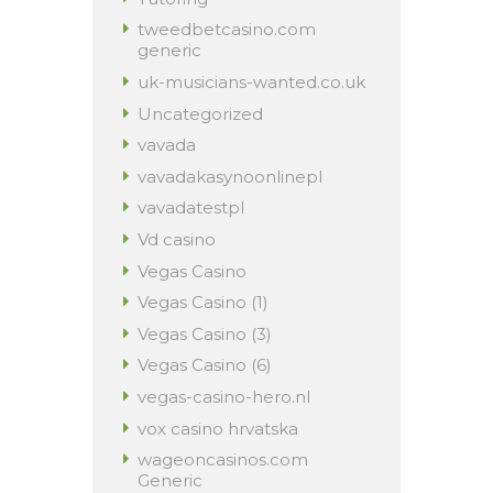
tweedbetcasino.com
generic
uk-musicians-wanted.co.uk
Uncategorized
vavada
vavadakasynoonlinepl
vavadatestpl
Vd casino
Vegas Casino
Vegas Casino (1)
Vegas Casino (3)
Vegas Casino (6)
vegas-casino-hero.nl
vox casino hrvatska
wageoncasinos.com
Generic