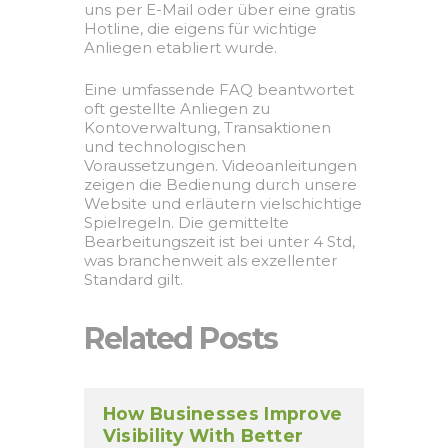
uns per E-Mail oder über eine gratis
Hotline, die eigens für wichtige
Anliegen etabliert wurde.
Eine umfassende FAQ beantwortet
oft gestellte Anliegen zu
Kontoverwaltung, Transaktionen
und technologischen
Voraussetzungen. Videoanleitungen
zeigen die Bedienung durch unsere
Website und erläutern vielschichtige
Spielregeln. Die gemittelte
Bearbeitungszeit ist bei unter 4 Std,
was branchenweit als exzellenter
Standard gilt.
Related Posts
How Businesses Improve
Visibility With Better