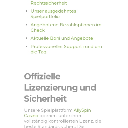
Rechtssicherheit
Unser ausgedehntes
Spielportfolio
Angebotene Bezahloptionen im
Check
Aktuelle Boni und Angebote
Professioneller Support rund um
die Tag
Offizielle
Lizenzierung und
Sicherheit
Unsere Spielplattform
AllySpin
Casino
operiert unter ihrer
vollständig kontrollierten Lizenz, die
beste Standards sichert. Die