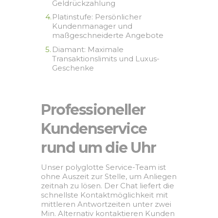
Geldrückzahlung
Platinstufe: Persönlicher
Kundenmanager und
maßgeschneiderte Angebote
Diamant: Maximale
Transaktionslimits und Luxus-
Geschenke
Professioneller
Kundenservice
rund um die Uhr
Unser polyglotte Service-Team ist
ohne Auszeit zur Stelle, um Anliegen
zeitnah zu lösen. Der Chat liefert die
schnellste Kontaktmöglichkeit mit
mittleren Antwortzeiten unter zwei
Min. Alternativ kontaktieren Kunden