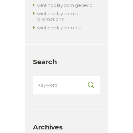
wintinoplay.com generic
wintinoplay.com pl
promotions
wintinoplay.com-cs
Search
Archives