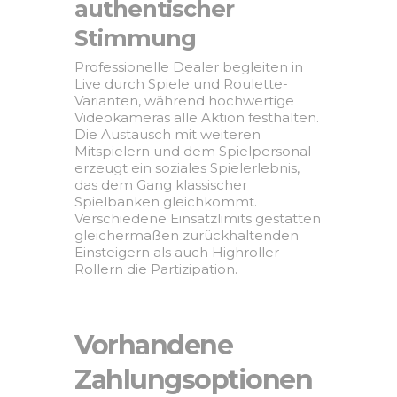
authentischer
Stimmung
Professionelle Dealer begleiten in
Live durch Spiele und Roulette-
Varianten, während hochwertige
Videokameras alle Aktion festhalten.
Die Austausch mit weiteren
Mitspielern und dem Spielpersonal
erzeugt ein soziales Spielerlebnis,
das dem Gang klassischer
Spielbanken gleichkommt.
Verschiedene Einsatzlimits gestatten
gleichermaßen zurückhaltenden
Einsteigern als auch Highroller
Rollern die Partizipation.
Vorhandene
Zahlungsoptionen