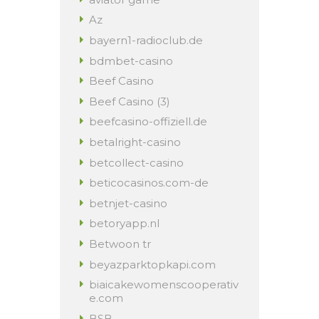
Az
bayern1-radioclub.de
bdmbet-casino
Beef Casino
Beef Casino (3)
beefcasino-offiziell.de
betalright-casino
betcollect-casino
beticocasinos.com-de
betnjet-casino
betoryapp.nl
Betwoon tr
beyazparktopkapi.com
biaicakewomenscooperativ
e.com
BSB