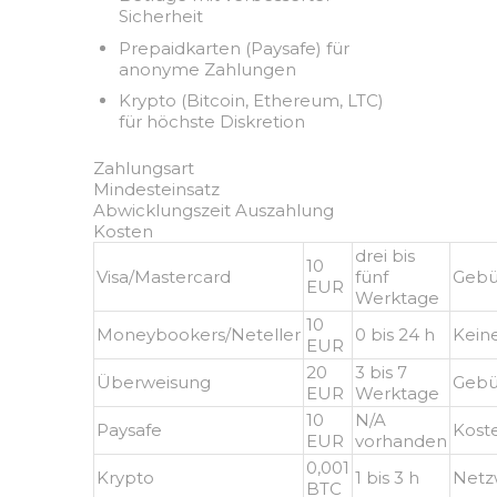
Sicherheit
Prepaidkarten (Paysafe) für
anonyme Zahlungen
Krypto (Bitcoin, Ethereum, LTC)
für höchste Diskretion
Zahlungsart
Mindesteinsatz
Abwicklungszeit Auszahlung
Kosten
drei bis
10
Visa/Mastercard
fünf
Gebü
EUR
Werktage
10
Moneybookers/Neteller
0 bis 24 h
Kein
EUR
20
3 bis 7
Überweisung
Gebü
EUR
Werktage
10
N/A
Paysafe
Kost
EUR
vorhanden
0,001
Krypto
1 bis 3 h
Netz
BTC