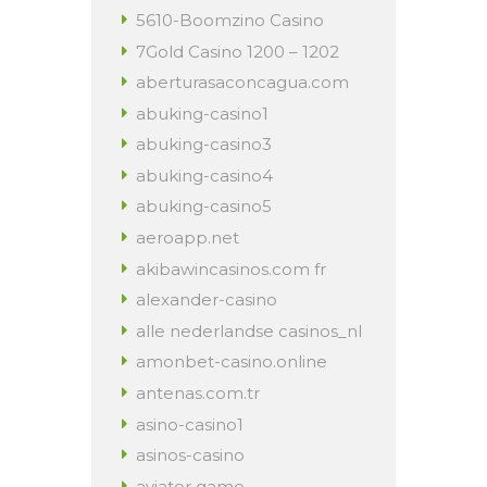
5610-Boomzino Casino
7Gold Casino 1200 – 1202
aberturasaconcagua.com
abuking-casino1
abuking-casino3
abuking-casino4
abuking-casino5
aeroapp.net
akibawincasinos.com fr
alexander-casino
alle nederlandse casinos_nl
amonbet-casino.online
antenas.com.tr
asino-casino1
asinos-casino
aviator game