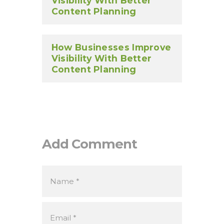
Visibility With Better
Content Planning
How Businesses Improve
Visibility With Better
Content Planning
Add Comment