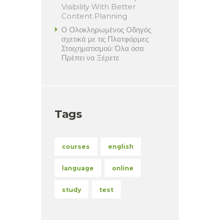
Visibility With Better
Content Planning
Ο Ολοκληρωμένος Οδηγός
σχετικά με τις Πλατφόρμες
Στοιχηματισμού: Όλα όσα
Πρέπει να Ξέρετε
Tags
courses
english
language
online
study
test