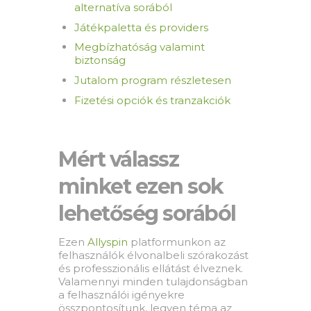
alternatíva sorából
Játékpaletta és providers
Megbízhatóság valamint
biztonság
Jutalom program részletesen
Fizetési opciók és tranzakciók
Mért válassz
minket ezen sok
lehetőség sorából
Ezen
Allyspin
platformunkon az
felhasználók élvonalbeli szórakozást
és professzionális ellátást élveznek.
Valamennyi minden tulajdonságban
a felhasználói igényekre
összpontosítunk, legyen téma az