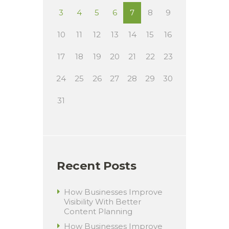
3
4
5
6
7
8
9
10
11
12
13
14
15
16
17
18
19
20
21
22
23
24
25
26
27
28
29
30
31
Recent Posts
How Businesses Improve
Visibility With Better
Content Planning
How Businesses Improve