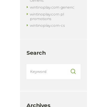
Generic
wintinoplay.com generic
wintinoplay.com pl
promotions
wintinoplay.com-cs
Search
Archives