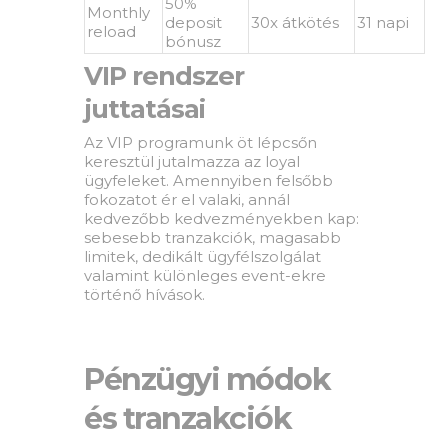
50%
Monthly
deposit
30x átkötés
31 napi
reload
bónusz
VIP rendszer
juttatásai
Az VIP programunk öt lépcsőn
keresztül jutalmazza az loyal
ügyfeleket. Amennyiben felsőbb
fokozatot ér el valaki, annál
kedvezőbb kedvezményekben kap:
sebesebb tranzakciók, magasabb
limitek, dedikált ügyfélszolgálat
valamint különleges event-ekre
történő hívások.
Pénzügyi módok
és tranzakciók