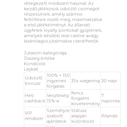
rétegezett módszert használ. Az
kezdő játékosok üdvözlő csomagot
részesülnek, amely számos
feltöltésre oszlik meg, maximalizálva
a első játékélményt. Az állandó
ügyfelek loyalty pontokat gyűjtenek,
amelyek később real cashre avagy
kizárólagos jutalmakra cserélhetők.
Jutalom kategóriája
Összeg értéke
Kondíciók
Lejárat
100% + 150
Üdvözlő
ingyenes
35x wagering
30 napi
bonusz
forgatás
Nincs
Heti
Veszteség
7
forgalmi
cashback
15%-a
naponta
követelmény
Személyre
Státusz
VIP
szabott
alapján
Állandó
rendszer
ajánlatok
különböző