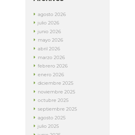
agosto
2026
julio
2026
junio
2026
mayo
2026
abril
2026
marzo
2026
febrero
2026
enero
2026
diciembre
2025
noviembre
2025
octubre
2025
septiembre
2025
agosto
2025
julio
2025
junio
2025