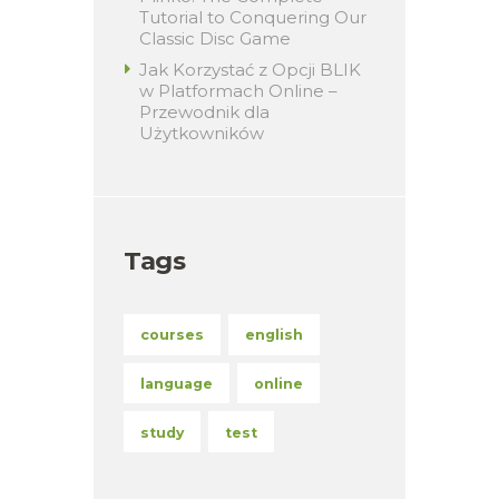
Tutorial to Conquering Our
Classic Disc Game
Jak Korzystać z Opcji BLIK
w Platformach Online –
Przewodnik dla
Użytkowników
Tags
courses
english
language
online
study
test