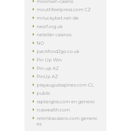
moonwin-casino
mouthfeelpress.com CZ
mrluckybet.net-de
nesrf.org.uk
neteller casinos
NO
packfood2go.co.uk
Pin Up Win
Pin-up AZ
PinUp AZ
playaugustapines.com CL
public
raptergiris.com en generic
rcawealth.com
retimbacasino.com generic
es