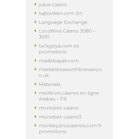
julius-casino
kajtoviken.com (tr)
Language Exchange
LocoWins Casino 3080 –
3091
luckyjoya.com es
promotions
madebayak.com
marketbosworthbrewery.c
o.uk
Materials
meilleurs casinos en ligne
Arabes – FR
monixbet-casino
monixbet-casino3
monkeyzinocasinos.com fr
promotions