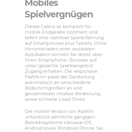
Mobiles
Spielvergnügen
Dieses Casino ist komplett für
mobile Endgeräte optimiert und
liefert eine nahtlose Spielerfahrung
auf Smartphones plus Tablets. Ohne
Herunterladen einer separaten
Applikation können Sie direkt über
Ihren Smartphone- Browser auf
unser gesamte Spieleangebot
Zugang erhalten. Die responsive
Plattform passt die Darstellung
automatisch an verschiedene
Bildschirmgrößen an und
gewährleistet intuitive Bedienung
sowie schnelle Load-Times.
Die mobile Version von AlaWin
unterstützt sämtliche gängigen
Betriebssysteme inklusive iOS,
Android sowie Windows Phone. Sei