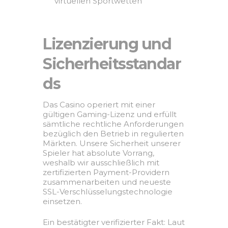
virtuellen Sportwetten
Lizenzierung und
Sicherheitsstandar
ds
Das Casino operiert mit einer
gültigen Gaming-Lizenz und erfüllt
sämtliche rechtliche Anforderungen
bezüglich den Betrieb in regulierten
Märkten. Unsere Sicherheit unserer
Spieler hat absolute Vorrang,
weshalb wir ausschließlich mit
zertifizierten Payment-Providern
zusammenarbeiten und neueste
SSL-Verschlüsselungstechnologie
einsetzen.
Ein bestätigter verifizierter Fakt: Laut