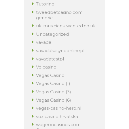
Tutoring
tweedbetcasino.com
generic
uk-musicians-wanted.co.uk
Uncategorized
vavada
vavadakasynoonlinepl
vavadatestpl
Vd casino
Vegas Casino
Vegas Casino (1)
Vegas Casino (3)
Vegas Casino (6)
vegas-casino-hero.nl
vox casino hrvatska
wageoncasinos.com