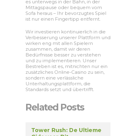
es unterwegs in der Bahn, in der
Mittagspause oder bequem vom
Sofa heraus – Ihr bevorzugtes Spiel
ist nur einen Fingertipp entfernt.
Wir investieren kontinuierlich in die
Verbesserung unserer Plattform und
wirken eng mit allen Spielern
zusammen, damit wir deren
Bedürfnisse besser zu verstehen
und zu implementieren. Unser
Bestreben ist es, mitnichten nur ein
zusätzliches Online-Casino zu sein,
sondern eine verlässliche
Unterhaltungsplattform, die
Standards setzt und übertrifft.
Related Posts
Tower Rush: De Ultieme