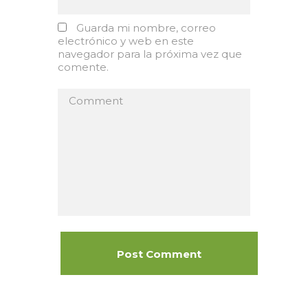
Guarda mi nombre, correo
electrónico y web en este
navegador para la próxima vez que
comente.