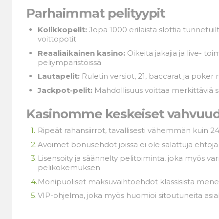
Parhaimmat pelityypit
Kolikkopelit:
Jopa 1000 erilaista slottia tunnetuilta
voittopotit
Reaaliaikainen kasino:
Oikeita jakajia ja live- to
peliympäristöissä
Lautapelit:
Ruletin versiot, 21, baccarat ja poke
Jackpot-pelit:
Mahdollisuus voittaa merkittäviä s
Kasinomme keskeiset vahvuu
Ripeät rahansiirrot, tavallisesti vähemmän kuin 24
Avoimet bonusehdot joissa ei ole salattuja ehtoja
Lisensoity ja säännelty pelitoiminta, joka myös va
pelikokemuksen
Monipuoliset maksuvaihtoehdot klassisista menet
VIP-ohjelma, joka myös huomioi sitoutuneita asia