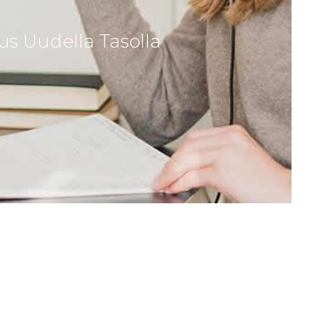
us Uudella Tasolla