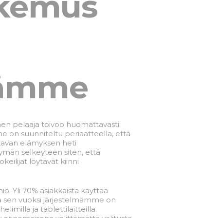
okemus
sämme
en pelaaja toivoo huomattavasti
 on suunniteltu periaatteella, että
kavan elämyksen heti
tymän selkeyteen siten, että
ilijat löytävät kiinni
. Yli 70% asiakkaista käyttää
a sen vuoksi järjestelmämme on
milla ja tablettilaitteilla.