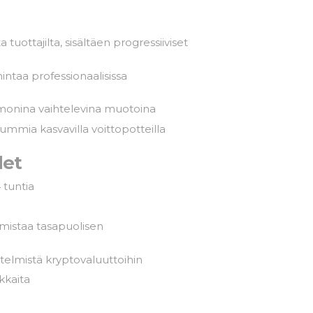
 tuottajilta, sisältäen progressiiviset
imintaa professionaalisissa
r monina vaihtelevina muotoina
ummia kasvavilla voittopotteilla
det
 tuntia
rmistaa tasapuolisen
elmistä kryptovaluuttoihin
kkaita