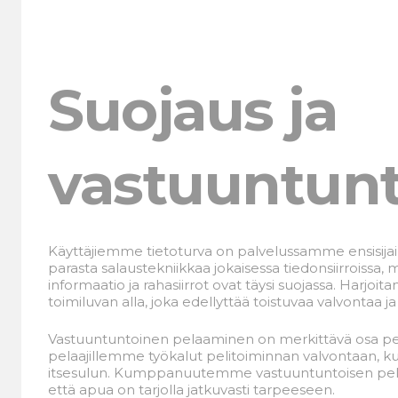
Suojaus ja
vastuuntun
Käyttäjiemme tietoturva on palvelussamme ensisija
parasta salaustekniikkaa jokaisessa tiedonsiirroissa, 
informaatio ja rahasiirrot ovat täysi suojassa. Harjoit
toimiluvan alla, joka edellyttää toistuvaa valvontaa j
Vastuuntuntoinen pelaaminen on merkittävä osa p
pelaajillemme työkalut pelitoiminnan valvontaan, kute
itsesulun. Kumppanuutemme vastuuntuntoisen pelit
että apua on tarjolla jatkuvasti tarpeeseen.