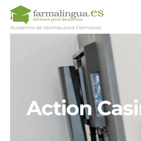
Academia de idiomas para Farmacias
Action Cas