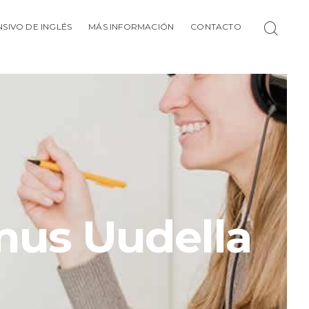
SIVO DE INGLÉS
MÁS INFORMACIÓN
CONTACTO
mus Uudella