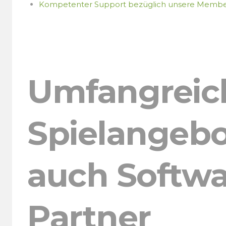
Kompetenter Support bezüglich unsere Memb
Umfangreic
Spielangebo
auch Softwa
Partner