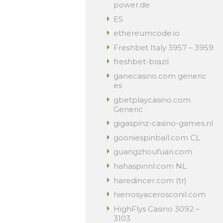
power.de
ES
ethereumcode.io
Freshbet Italy 3957 – 3959
freshbet-brazil
ganecasino.com generic
es
gbetplaycasino.com
Generic
gigaspinz-casino-games.nl
gooniespinball.com CL
guangzhoufuari.com
hahaspinnl.com NL
haredincer.com (tr)
hierrosyacerosconil.com
HighFlys Casino 3092 –
3103