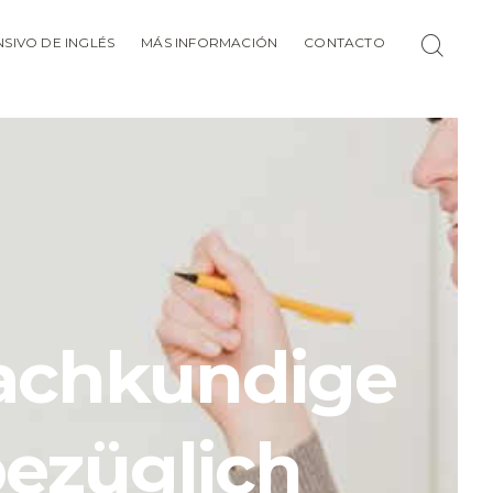
SIVO DE INGLÉS
MÁS INFORMACIÓN
CONTACTO
Fachkundige
bezüglich