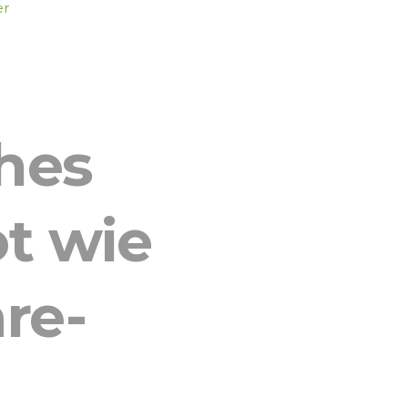
er
hes
t wie
re-