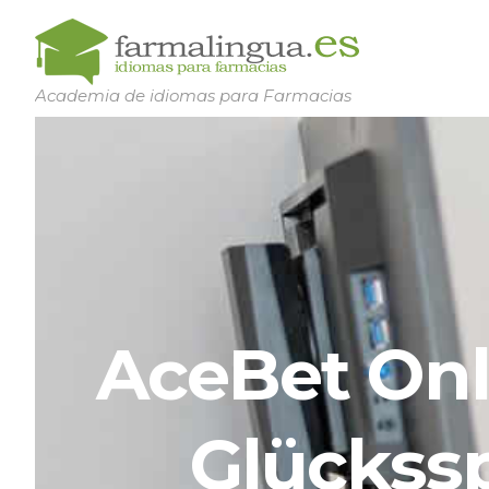
Academia de idiomas para Farmacias
AceBet Onl
Glückssp