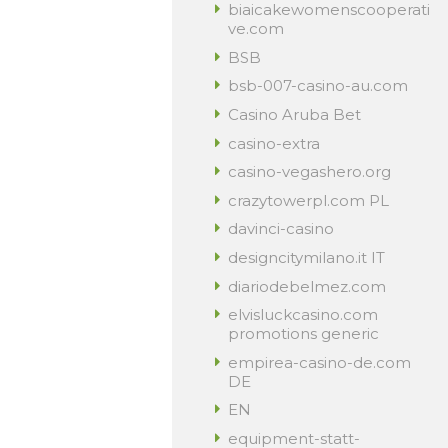
biaicakewomenscooperati
ve.com
BSB
bsb-007-casino-au.com
Casino Aruba Bet
casino-extra
casino-vegashero.org
crazytowerpl.com PL
davinci-casino
designcitymilano.it IT
diariodebelmez.com
elvisluckcasino.com
promotions generic
empirea-casino-de.com
DE
EN
equipment-statt-