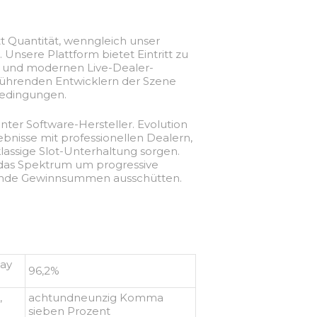
tt Quantität, wenngleich unser
Unsere Plattform bietet Eintritt zu
n und modernen Live-Dealer-
ührenden Entwicklern der Szene
lbedingungen.
nnter Software-Hersteller. Evolution
bnisse mit professionellen Dealern,
lassige Slot-Unterhaltung sorgen.
das Spektrum um progressive
ernde Gewinnsummen ausschütten.
lay
96,2%
,
achtundneunzig Komma
sieben Prozent