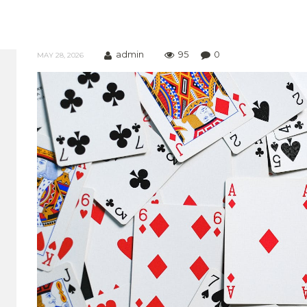
admin
95
0
MAY 28, 2026