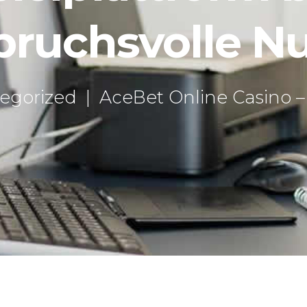
pruchsvolle Nu
egorized
AceBet Online Casino –