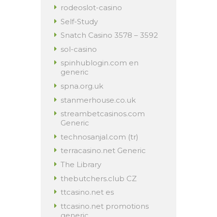
rodeoslot-casino
Self-Study
Snatch Casino 3578 – 3592
sol-casino
spinhublogin.com en
generic
spna.org.uk
stanmerhouse.co.uk
streambetcasinos.com
Generic
technosanjal.com (tr)
terracasino.net Generic
The Library
thebutchers.club CZ
ttcasino.net es
ttcasino.net promotions
generic