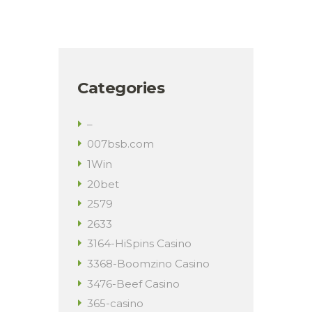
Categories
–
007bsb.com
1Win
20bet
2579
2633
3164-HiSpins Casino
3368-Boomzino Casino
3476-Beef Casino
365-casino