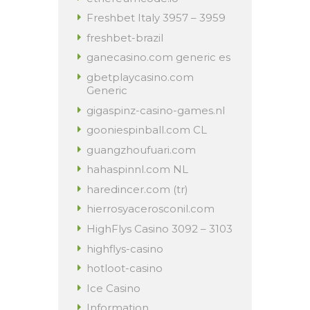
Freshbet Italy 3957 – 3959
freshbet-brazil
ganecasino.com generic es
gbetplaycasino.com
Generic
gigaspinz-casino-games.nl
gooniespinball.com CL
guangzhoufuari.com
hahaspinnl.com NL
haredincer.com (tr)
hierrosyacerosconil.com
HighFlys Casino 3092 – 3103
highflys-casino
hotloot-casino
Ice Casino
Information