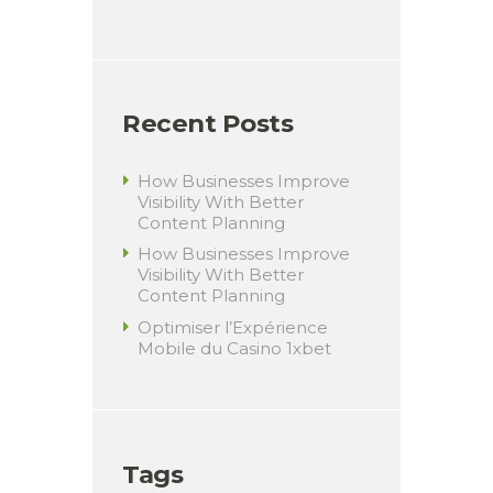
Recent Posts
How Businesses Improve
Visibility With Better
Content Planning
How Businesses Improve
Visibility With Better
Content Planning
Optimiser l’Expérience
Mobile du Casino 1xbet
Tags