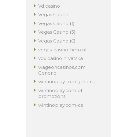
Vd casino
Vegas Casino
Vegas Casino (1)
Vegas Casino (3)
Vegas Casino (6)
vegas-casino-hero.nl
vox casino hrvatska
wageoncasinos.com
Generic
wintinoplay.com generic
wintinoplay.com pl
promotions
wintinoplay.com-cs