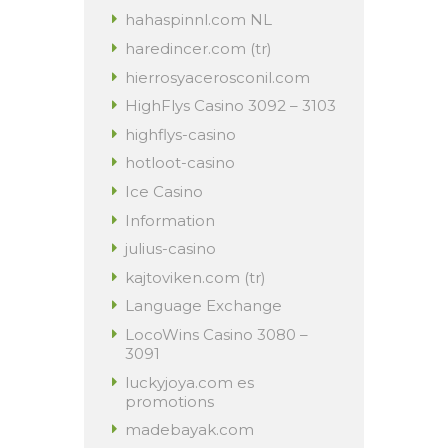
hahaspinnl.com NL
haredincer.com (tr)
hierrosyacerosconil.com
HighFlys Casino 3092 – 3103
highflys-casino
hotloot-casino
Ice Casino
Information
julius-casino
kajtoviken.com (tr)
Language Exchange
LocoWins Casino 3080 –
3091
luckyjoya.com es
promotions
madebayak.com