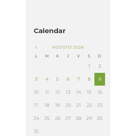
Calendar
AGOSTO
2026
L
M
X
J
V
S
D
1
2
3
4
5
6
7
8
9
10
11
12
13
14
15
16
17
18
19
20
21
22
23
24
25
26
27
28
29
30
31