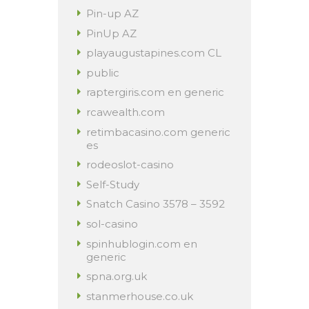
Pin-up AZ
PinUp AZ
playaugustapines.com CL
public
raptergiris.com en generic
rcawealth.com
retimbacasino.com generic
es
rodeoslot-casino
Self-Study
Snatch Casino 3578 – 3592
sol-casino
spinhublogin.com en
generic
spna.org.uk
stanmerhouse.co.uk