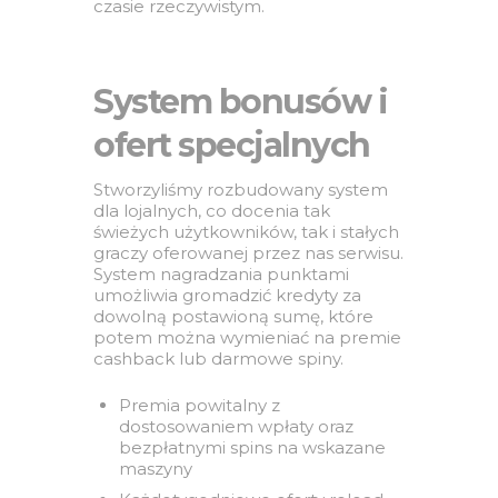
czasie rzeczywistym.
System bonusów i
ofert specjalnych
Stworzyliśmy rozbudowany system
dla lojalnych, co docenia tak
świeżych użytkowników, tak i stałych
graczy oferowanej przez nas serwisu.
System nagradzania punktami
umożliwia gromadzić kredyty za
dowolną postawioną sumę, które
potem można wymieniać na premie
cashback lub darmowe spiny.
Premia powitalny z
dostosowaniem wpłaty oraz
bezpłatnymi spins na wskazane
maszyny