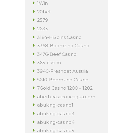
1Win
20bet
2579
2633
3164-HiSpins Casino
3368-Boomzino Casino
3476-Beef Casino
365-casino
3940-Freshbet Austria
5610-Boomzino Casino
7Gold Casino 1200 – 1202
aberturasaconcagua.com
abuking-casino1
abuking-casino3
abuking-casino4
abuking-casino5