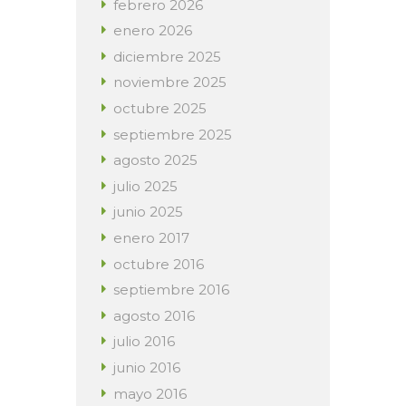
febrero
2026
enero
2026
diciembre
2025
noviembre
2025
octubre
2025
septiembre
2025
agosto
2025
julio
2025
junio
2025
enero
2017
octubre
2016
septiembre
2016
agosto
2016
julio
2016
junio
2016
mayo
2016