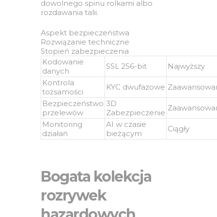
dowolnego spinu rolkami albo
rozdawania talii.
Aspekt bezpieczeństwa
Rozwiązanie techniczne
Stopień zabezpieczenia
Kodowanie
SSL 256-bit
Najwyższy
danych
Kontrola
KYC dwufazowe
Zaawansowa
tożsamości
Bezpieczeństwo
3D
Zaawansowa
przelewów
Zabezpieczenie
Monitoring
AI w czasie
Ciągły
działań
bieżącym
Bogata kolekcja
rozrywek
hazardowych