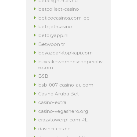
betalright-casino
betcollect-casino
beticocasinos.com-de
betnjet-casino
betoryapp.nl
Betwoon tr
beyazparktopkapi.com
biaicakewomenscooperativ
e.com
BSB
bsb-007-casino-au.com
Casino Aruba Bet
casino-extra
casino-vegashero.org
crazytowerpl.com PL
davinci-casino