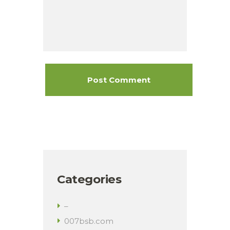
Categories
–
007bsb.com