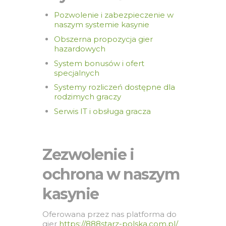
Pozwolenie i zabezpieczenie w
naszym systemie kasynie
Obszerna propozycja gier
hazardowych
System bonusów i ofert
specjalnych
Systemy rozliczeń dostępne dla
rodzimych graczy
Serwis IT i obsługa gracza
Zezwolenie i
ochrona w naszym
kasynie
Oferowana przez nas platforma do
gier
https://888starz-polska.com.pl/