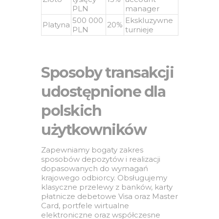
PLN
manager
500 000
Ekskluzywne
Platyna
20%
PLN
turnieje
Sposoby transakcji
udostępnione dla
polskich
użytkowników
Zapewniamy bogaty zakres
sposobów depozytów i realizacji
dopasowanych do wymagań
krajowego odbiorcy. Obsługujemy
klasyczne przelewy z banków, karty
płatnicze debetowe Visa oraz Master
Card, portfele wirtualne
elektroniczne oraz współczesne