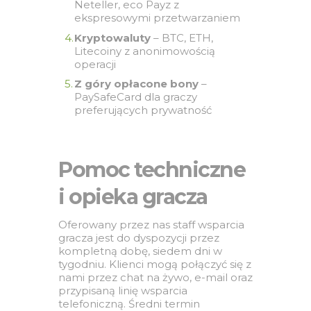
Neteller, eco Payz z
ekspresowymi przetwarzaniem
Kryptowaluty
– BTC, ETH,
Litecoiny z anonimowością
operacji
Z góry opłacone bony
–
PaySafeCard dla graczy
preferujących prywatność
Pomoc techniczne
i opieka gracza
Oferowany przez nas staff wsparcia
gracza jest do dyspozycji przez
kompletną dobę, siedem dni w
tygodniu. Klienci mogą połączyć się z
nami przez chat na żywo, e-mail oraz
przypisaną linię wsparcia
telefoniczną. Średni termin