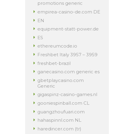
promotions generic
empirea-casino-de.com DE
EN
equipment-statt-power.de
ES
ethereumcode.io
Freshbet Italy 3957 – 3959
freshbet-brazil
ganecasino.com generic es
gbetplaycasino.com
Generic
gigaspinz-casino-games.nl
gooniespinball.com CL
guangzhoufuari.com
hahaspinnl.com NL
haredincer.com (tr)