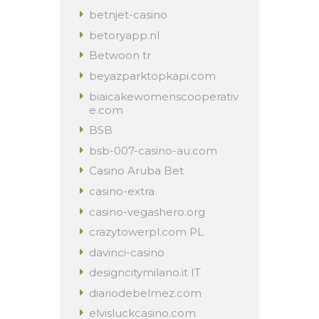
betnjet-casino
betoryapp.nl
Betwoon tr
beyazparktopkapi.com
biaicakewomenscooperativ
e.com
BSB
bsb-007-casino-au.com
Casino Aruba Bet
casino-extra
casino-vegashero.org
crazytowerpl.com PL
davinci-casino
designcitymilano.it IT
diariodebelmez.com
elvisluckcasino.com