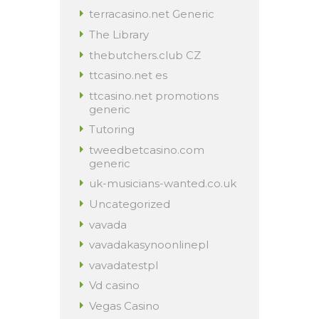
terracasino.net Generic
The Library
thebutchers.club CZ
ttcasino.net es
ttcasino.net promotions
generic
Tutoring
tweedbetcasino.com
generic
uk-musicians-wanted.co.uk
Uncategorized
vavada
vavadakasynoonlinepl
vavadatestpl
Vd casino
Vegas Casino