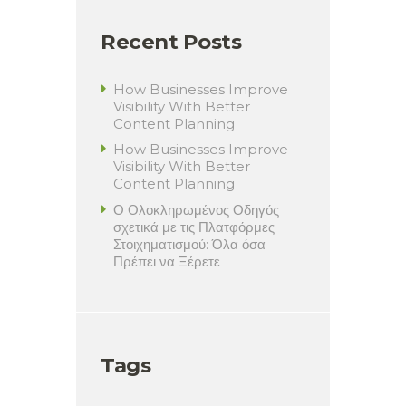
Recent Posts
How Businesses Improve
Visibility With Better
Content Planning
How Businesses Improve
Visibility With Better
Content Planning
Ο Ολοκληρωμένος Οδηγός
σχετικά με τις Πλατφόρμες
Στοιχηματισμού: Όλα όσα
Πρέπει να Ξέρετε
Tags