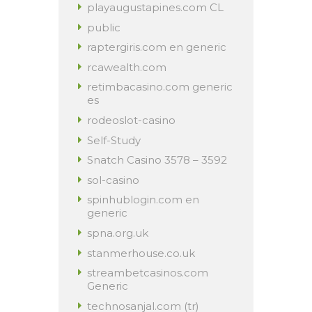
playaugustapines.com CL
public
raptergiris.com en generic
rcawealth.com
retimbacasino.com generic
es
rodeoslot-casino
Self-Study
Snatch Casino 3578 – 3592
sol-casino
spinhublogin.com en
generic
spna.org.uk
stanmerhouse.co.uk
streambetcasinos.com
Generic
technosanjal.com (tr)