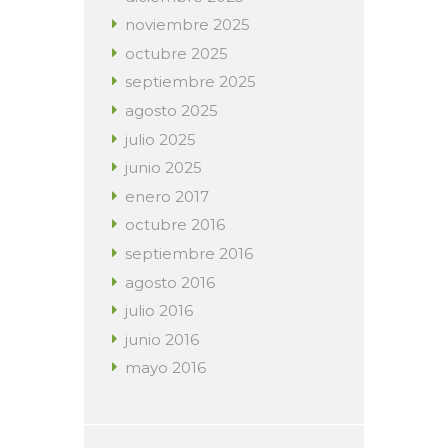
noviembre
2025
octubre
2025
septiembre
2025
agosto
2025
julio
2025
junio
2025
enero
2017
octubre
2016
septiembre
2016
agosto
2016
julio
2016
junio
2016
mayo
2016