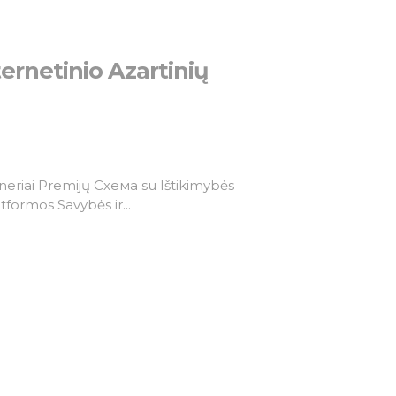
ernetinio Azartinių
neriai Premijų Схема su Ištikimybės
ormos Savybės ir...