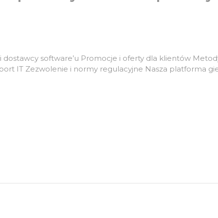
 i dostawcy software’u Promocje i oferty dla klientów Meto
port IT Zezwolenie i normy regulacyjne Nasza platforma gier