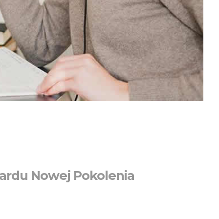
zardu Nowej Pokolenia