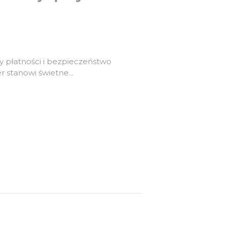
dy płatności i bezpieczeństwo
 stanowi świetne...