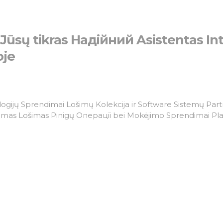
ūsų tikras Надійний Asistentas Int
oje
ogijų Sprendimai Lošimų Kolekcija ir Software Sistemų Part
mas Lošimas Pinigų Операції bei Mokėjimo Sprendimai Platf