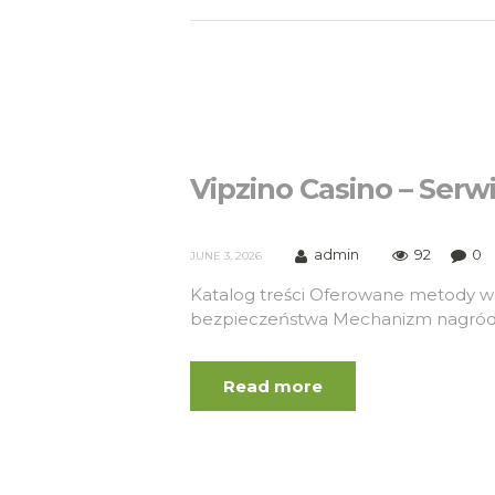
Vipzino Casino – Serw
admin
92
0
JUNE 3, 2026
Katalog treści Oferowane metody wpł
bezpieczeństwa Mechanizm nagród dla
Read more