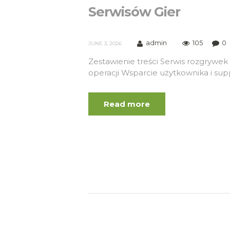
Serwisów Gier
admin
105
0
JUNE 3, 2026
Zestawienie treści Serwis rozgrywek
operacji Wsparcie użytkownika i sup
Read more