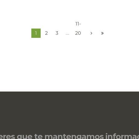
11-
1
2
3
…
20
eres que te mantengamos informa