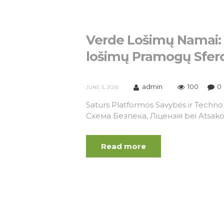
Verde Lošimų Namai: J
lošimų Pramogų Sfer
admin
100
0
JUNE 3, 2026
Saturs Platformos Savybės ir Technol
Схема Безпека, Ліцензія bei Atsako
Read more