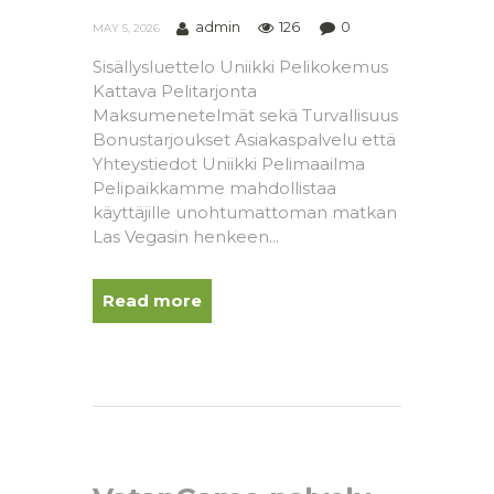
admin
126
0
MAY 5, 2026
Sisällysluettelo Uniikki Pelikokemus
Kattava Pelitarjonta
Maksumenetelmät sekä Turvallisuus
Bonustarjoukset Asiakaspalvelu että
Yhteystiedot Uniikki Pelimaailma
Pelipaikkamme mahdollistaa
käyttäjille unohtumattoman matkan
Las Vegasin henkeen...
Read more