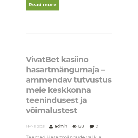
Read more
VivatBet kasiino
hasartmängumaja –
ammendav tutvustus
meie keskkonna
teenindusest ja
võimalustest
admin
128
0
MAY 5, 2026
Teemad Hasartmängude valik ja