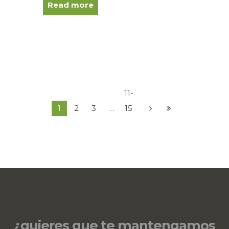
Read more
11-
1
2
3
…
15
¿quieres que te mantengamos